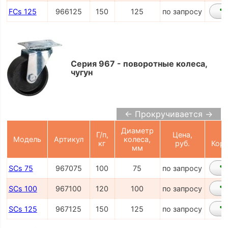
FCs 125
966125
150
125
по запросу
Серия 967 - поворотные колеса,
чугун
← Прокручивается →
Диаметр
Г/п,
Цена,
Модель
Артикул
колеса,
кг
руб.
Корз
мм
SCs 75
967075
100
75
по запросу
SCs 100
967100
120
100
по запросу
SCs 125
967125
150
125
по запросу