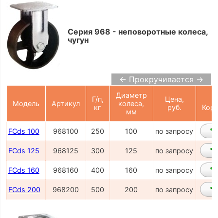
Серия 968 - неповоротные колеса,
чугун
← Прокручивается →
Диаметр
Г/п,
Цена,
Модель
Артикул
колеса,
кг
руб.
Корз
мм
FCds 100
968100
250
100
по запросу
FCds 125
968125
300
125
по запросу
FCds 160
968160
400
160
по запросу
FCds 200
968200
500
200
по запросу