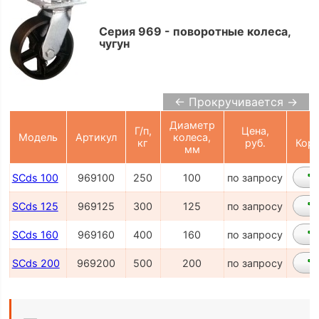
Серия 969 - поворотные колеса,
чугун
← Прокручивается →
Диаметр
Г/п,
Цена,
Модель
Артикул
колеса,
кг
руб.
Корз
мм
SCds 100
969100
250
100
по запросу
SCds 125
969125
300
125
по запросу
SCds 160
969160
400
160
по запросу
SCds 200
969200
500
200
по запросу