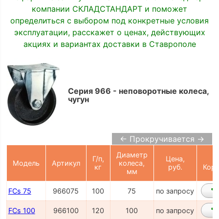
компании СКЛАДСТАНДАРТ и поможет
определиться с выбором под конкретные условия
эксплуатации, расскажет о ценах, действующих
акциях и вариантах доставки в Ставрополе
Серия 966 - неповоротные колеса,
чугун
← Прокручивается →
Диаметр
Г/п,
Цена,
Модель
Артикул
колеса,
кг
руб.
Корз
мм
FCs 75
966075
100
75
по запросу
FCs 100
966100
120
100
по запросу