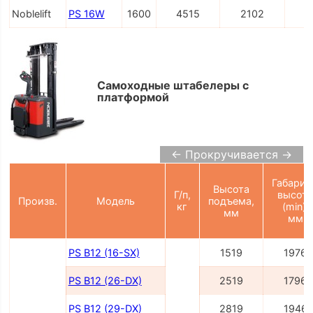
Noblelift
PS 16W
1600
4515
2102
2
Самоходные штабелеры с
платформой
← Прокручивается →
Габарит
Высота
Г/п,
высот
Произв.
Модель
подъема,
кг
(min),
мм
мм
PS B12 (16-SX)
1519
1976
PS B12 (26-DX)
2519
1796
PS B12 (29-DX)
2819
1946