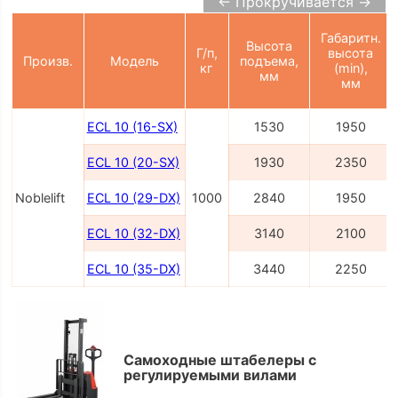
← Прокручивается →
Габаритн.
Высота
Г/п,
высота
Произв.
Модель
подъема,
кг
(min),
мм
мм
ECL 10 (16-SX)
1530
1950
ECL 10 (20-SX)
1930
2350
Noblelift
ECL 10 (29-DX)
1000
2840
1950
ECL 10 (32-DX)
3140
2100
ECL 10 (35-DX)
3440
2250
Самоходные штабелеры с
регулируемыми вилами