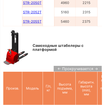
STR-2050T
4960
2215
STR-2052T
5160
2315
STR-2055T
5460
2375
Самоходные штабелеры с
платформой
← Прокручивается →
Ш
пр
Габаритн.
Высота
Г/п,
высота
Произв.
Модель
подъема,
па
кг
(min),
мм
мм
2