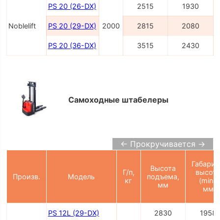
PS 20 (26-DX)
2515
1930
Noblelift
PS 20 (29-DX)
2000
2815
2080
PS 20 (36-DX)
3515
2430
Самоходные штабелеры
← Прокручивается →
Габарит
Высота
Г/п,
высот
Произв.
Модель
подъема,
кг
(min),
мм
мм
PS 12L (29-DX)
2830
1958