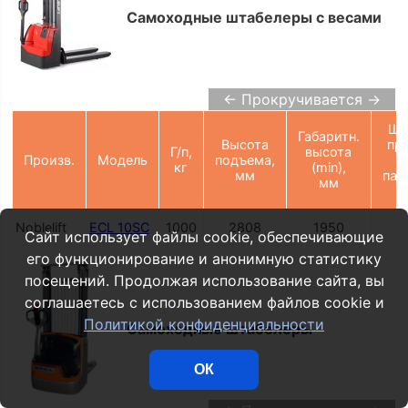
Самоходные штабелеры с весами
← Прокручивается →
Ши
Габаритн.
Высота
пр
Г/п,
высота
Произв.
Модель
подъема,
кг
(min),
мм
пал
мм
Noblelift
ECL 10SC
1000
2808
1950
2
Сайт использует файлы cookie, обеспечивающие
его функционирование и анонимную статистику
посещений. Продолжая использование сайта, вы
соглашаетесь с использованием файлов cookie и
Политикой конфиденциальности
Самоходные штабелеры
ОК