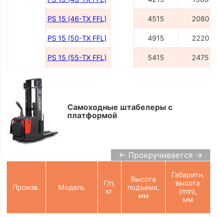
PS 15 (46-TX FFL)
4515
2080
PS 15 (50-TX FFL)
4915
2220
PS 15 (55-TX FFL)
5415
2475
Самоходные штабелеры с
платформой
← Прокручивается →
Габаритн.
Высота
Г/п,
высота
Произв.
Модель
подъема,
кг
(min),
мм
мм