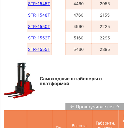
STR-1545T
4460
2055
STR-1548T
4760
2155
STR-1550T
4960
2225
STR-1552T
5160
2295
STR-1555T
5460
2395
Самоходные штабелеры с
платформой
← Прокручивается →
Ш
пр
Габаритн.
Высота
Г/п,
высота