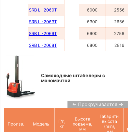
SRB LI-2060Т
6000
2556
SRB LI-2063Т
6300
2656
SRB LI-2066Т
6600
2756
SRB LI-2068Т
6800
2816
Самоходные штабелеры с
мономачтой
← Прокручивается →
Ш
Габаритн.
Высота
п
Г/п,
высота
Произв.
Модель
подъема,
кг
(min),
мм
па
мм