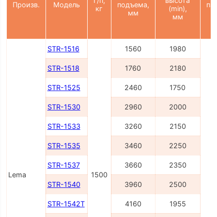
Г/п,
высота
Произв.
Модель
подъема,
па
кг
(min),
мм
мм
2
STR-1516
1560
1980
STR-1518
1760
2180
STR-1525
2460
1750
STR-1530
2960
2000
STR-1533
3260
2150
STR-1535
3460
2250
STR-1537
3660
2350
Lema
1500
STR-1540
3960
2500
STR-1542T
4160
1955