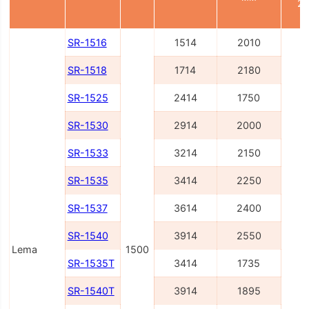
21
SR-1516
1514
2010
SR-1518
1714
2180
SR-1525
2414
1750
SR-1530
2914
2000
SR-1533
3214
2150
SR-1535
3414
2250
2
SR-1537
3614
2400
SR-1540
3914
2550
Lema
1500
SR-1535T
3414
1735
SR-1540T
3914
1895