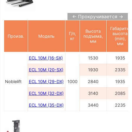
← Прокручивается →
Габаритн.
Высота
Г/п,
высота
Произв.
Модель
подъема,
кг
(min),
мм
мм
ECL 10M (16-SX)
1530
1935
ECL 10M (20-SX)
1930
2335
Noblelift
ECL 10M (29-DX)
1000
2840
1935
ECL 10M (32-DX)
3140
2085
ECL 10M (35-DX)
3440
2235