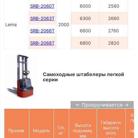
SRB-2060T
6000
2560
SRB-2063T
6300
2660
Lema
2000
SRB-2066T
6600
2760
SRB-2068T
6800
2820
Самоходные штабелеры легкой
серии
← Прокручивается →
Ши
пр
Габаритн.
Высота
Г/п,
высота
Произв.
Модель
подъема,
пал
кг
(min),
мм
(