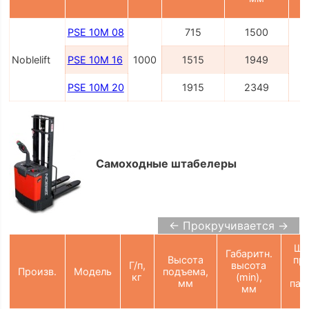
PSE 10M 08
715
1500
Noblelift
PSE 10M 16
1000
1515
1949
PSE 10M 20
1915
2349
Самоходные штабелеры
← Прокручивается →
Ши
Габаритн.
Высота
пр
Г/п,
высота
Произв.
Модель
подъема,
кг
(min),
мм
пал
мм