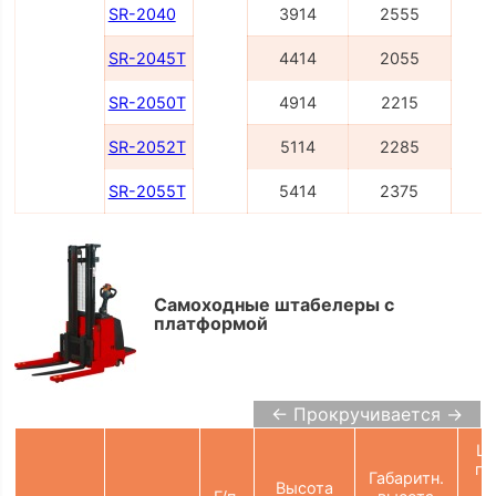
SR-2040
3914
2555
SR-2045T
4414
2055
SR-2050T
4914
2215
SR-2052T
5114
2285
SR-2055T
5414
2375
Самоходные штабелеры с
платформой
← Прокручивается →
Ш
пр
Габаритн.
Высота