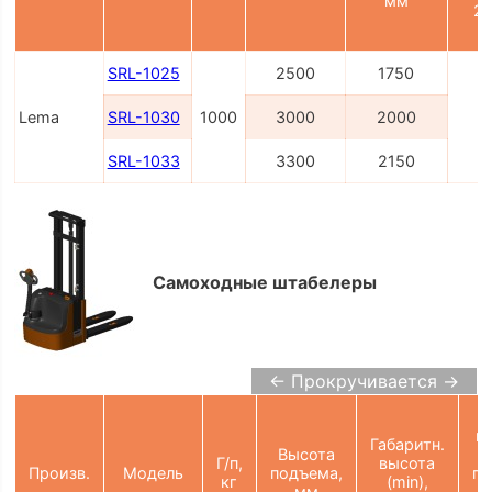
мм
21
SRL-1025
2500
1750
Lema
SRL-1030
1000
3000
2000
2
SRL-1033
3300
2150
Самоходные штабелеры
← Прокручивается →
Ш
п
Габаритн.
Высота
Г/п,
высота
Произв.
Модель
подъема,
па
кг
(min),
мм