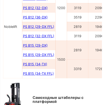
PS B12 (32-DX)
1200
3119
2096
PS B12 (36-DX)
3519
2296
Noblelift
PS B12 (29-DX FFL)
2819
1946
PS B12 (32-DX FFL)
3119
2096
PS B15 (29-DX)
2819
1946
PS B15 (29-DX FFL)
1500
PS B15 (34-TX)
3319
1726
PS B15 (34-TX FFL)
Самоходные штабелеры с
платформой