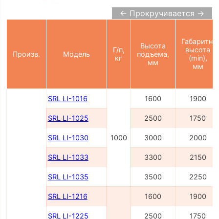
← Прокручивается →
Габаритн.
Высота
Г/п,
высота
Произв.
Модель
подъема,
кг
(min),
мм
мм
SRL LI-1016
1600
1900
SRL LI-1025
2500
1750
SRL LI-1030
1000
3000
2000
SRL LI-1033
3300
2150
SRL LI-1035
3500
2250
SRL LI-1216
1600
1900
SRL LI-1225
2500
1750