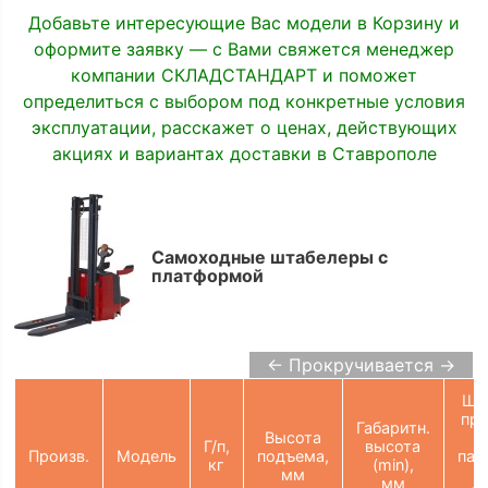
Добавьте интересующие Вас модели в Корзину и
оформите заявку — с Вами свяжется менеджер
компании СКЛАДСТАНДАРТ и поможет
определиться с выбором под конкретные условия
эксплуатации, расскажет о ценах, действующих
акциях и вариантах доставки в Ставрополе
Самоходные штабелеры с
платформой
← Прокручивается →
Ши
пр
Габаритн.
Высота
Г/п,
высота
Произв.
Модель
подъема,
пал
кг
(min),
мм
(
мм