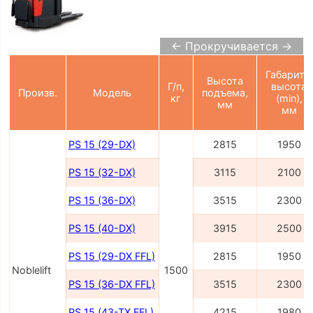
← Прокручивается →
Габаритн.
Высота
Г/п,
высота
Произв.
Модель
подъема,
кг
(min),
мм
мм
PS 15 (29-DX)
2815
1950
PS 15 (32-DX)
3115
2100
PS 15 (36-DX)
3515
2300
PS 15 (40-DX)
3915
2500
PS 15 (29-DX FFL)
2815
1950
Noblelift
1500
PS 15 (36-DX FFL)
3515
2300
PS 15 (43-TX FFL)
4215
1980