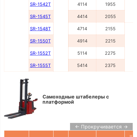
SR-1542T
4114
1955
SR-1545T
4414
2055
SR-1548T
4714
2155
SR-1550T
4914
2215
2
SR-1552T
5114
2275
SR-1555T
5414
2375
Самоходные штабелеры с
платформой
← Прокручивается →
Ши