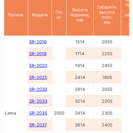
пр
Габаритн.
Высота
Г/п,
высота
Произв.
Модель
подъема,
пал
кг
(min),
мм
(
мм
21
SR-2016
1514
2055
SR-2018
1714
2255
SR-2020
1914
2455
SR-2025
2414
1805
SR-2030
2914
2055
SR-2033
3214
2205
Lema
SR-2035
2000
3414
2305
2
SR-2037
3614
2405