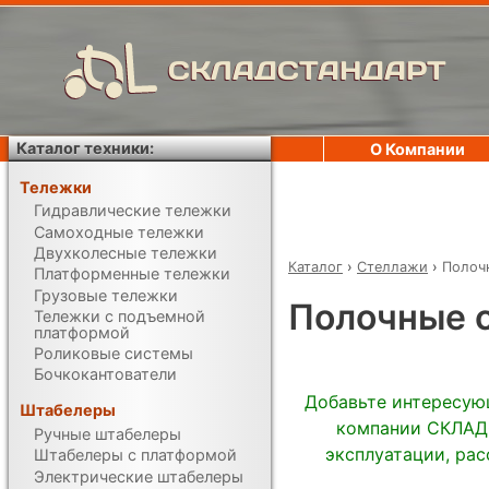
СКЛАДСТАНДАРТ
Каталог техники:
О Компании
Тележки
Гидравлические тележки
Самоходные тележки
Двухколесные тележки
Каталог
›
Стеллажи
›
Полоч
Платформенные тележки
Грузовые тележки
Полочные 
Тележки с подъемной
платформой
Роликовые системы
Бочкокантователи
Добавьте интересую
Штабелеры
компании СКЛАДС
Ручные штабелеры
эксплуатации, рас
Штабелеры с платформой
Электрические штабелеры