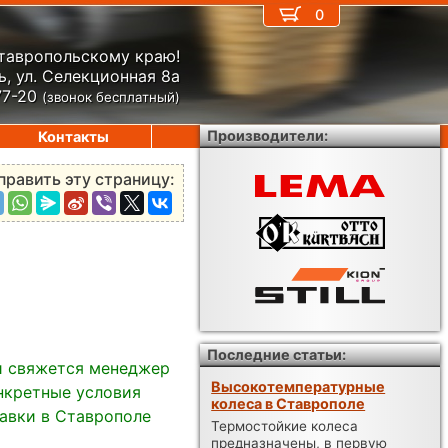
0
Ставропольскому краю!
, ул. Селекционная 8а
77-20
(звонок бесплатный)
Производители:
Контакты
править эту страницу:
Последние статьи:
и свяжется менеджер
Высокотемпературные
нкретные условия
колеса в Ставрополе
тавки в Ставрополе
Термостойкие колеса
предназначены, в первую