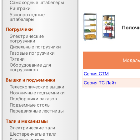
Самоходные штабелеры
Ричтраки
Узкопроходные
штабелеры
Полоч
Погрузчики
Электрические
погрузчики
Дизельные погрузчики
Газовые погрузчики
Тягачи
Модель
Оборудование для
погрузчиков
Серия СТМ
Вышки и подъемники
Серия ТС Лайт
Телескопические вышки
Ножничные подъемники
Подборщики заказов
Подъемные столы
Передвижные лестницы
Тали и механизмы
Электрические тали
Шестеренчатые тали
Рычажные тали