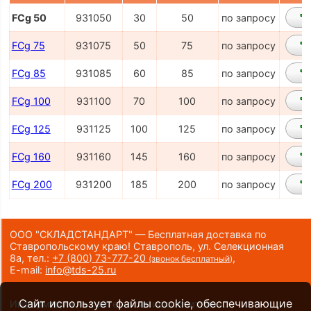
FCg 50
931050
30
50
по запросу
FCg 75
931075
50
75
по запросу
FCg 85
931085
60
85
по запросу
FCg 100
931100
70
100
по запросу
FCg 125
931125
100
125
по запросу
FCg 160
931160
145
160
по запросу
FCg 200
931200
185
200
по запросу
ООО "СКЛАДСТАНДАРТ" — Бесплатная доставка по
Ставропольскому краю! Ставрополь, ул. Селекционная
8а,
тел.:
+7 (800) 73-777-20
,
(звонок бесплатный)
E-mail:
info@tds-25.ru
Сайт использует файлы cookie, обеспечивающие
Информация на сайте носит исключительно