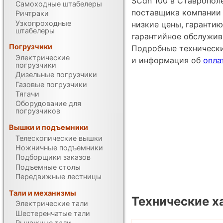
SCdn 100 в Ставрополе
Самоходные штабелеры
поставщика компании
Ричтраки
Узкопроходные
низкие цены, гарантию
штабелеры
гарантийное обслужив
Погрузчики
Подробные техническ
Электрические
и информация об
опла
погрузчики
Дизельные погрузчики
Газовые погрузчики
Тягачи
Оборудование для
погрузчиков
Вышки и подъемники
Телескопические вышки
Ножничные подъемники
Подборщики заказов
Подъемные столы
Передвижные лестницы
Тали и механизмы
Технические х
Электрические тали
Шестеренчатые тали
Рычажные тали