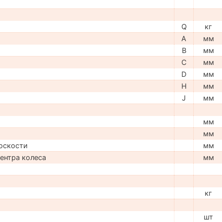
Q
кг
A
мм
B
мм
C
мм
D
мм
H
мм
J
мм
мм
мм
оскости
мм
центра колеса
мм
кг
шт