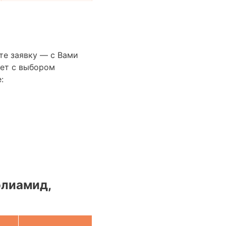
те заявку — с Вами
ет с выбором
:
олиамид,