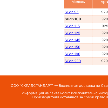
Модель
Арт
SCdn 95
929
SCdn 100
929
SCdn 115
929
SCdn 125
929
SCdn 145
929
SCdn 150
929
SCdn 190
929
SCdn 200
929
ООО "СКЛАДСТАНДАРТ" — Бесплатная доставка по Ставр
Информация на сайте носит исключительно инфор
Производители оставляют за собой право в