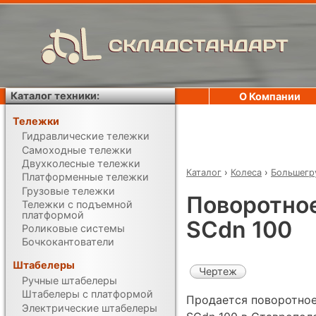
СКЛАДСТАНДАРТ
Каталог техники:
О Компании
Тележки
Гидравлические тележки
Самоходные тележки
Двухколесные тележки
Каталог
›
Колеса
›
Большегр
Платформенные тележки
Грузовые тележки
Поворотное
Тележки с подъемной
платформой
SCdn 100
Роликовые системы
Бочкокантователи
Штабелеры
Чертеж
Ручные штабелеры
Штабелеры с платформой
Продается поворотное
Электрические штабелеры