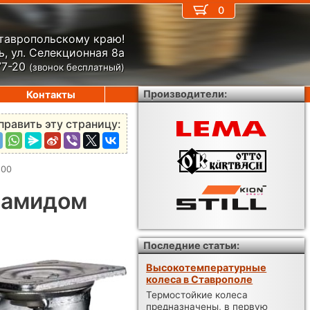
0
Ставропольскому краю!
, ул. Селекционная 8а
77-20
(звонок бесплатный)
Производители:
Контакты
править эту страницу:
100
иамидом
Последние статьи:
Высокотемпературные
колеса в Ставрополе
Термостойкие колеса
предназначены, в первую