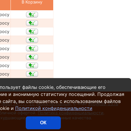
В Корзину
просу
просу
просу
просу
просу
просу
просу
просу
пользует файлы cookie, обеспечивающие его
ние и анонимную статистику посещений. Продолжая
 сайта, вы соглашаетесь с использованием файлов
 (800) 73-777-20
,
E-mail:
info@tds-25.ru
(звонок бесплатный)
okie и
Политикой конфиденциальности
убличной офертой.
Политика конфиденциальности
.
 ухудшающие ее эксплуатационные качества.
ОК