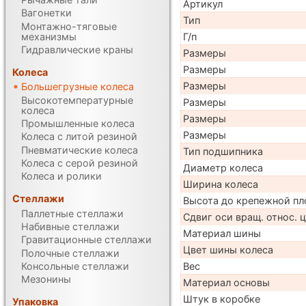
Артикул
Вагонетки
Тип
Монтажно-тяговые
механизмы
Г/п
Гидравлические краны
Размеры
Размеры
Колеса
Размеры
Большегрузные колеса
Высокотемпературные
Размеры
колеса
Размеры
Промышленные колеса
Размеры
Колеса с литой резиной
Пневматические колеса
Тип подшипника
Колеса с серой резиной
Диаметр колеса
Колеса и ролики
Ширина колеса
Стеллажи
Высота до крепежной пл
Паллетные стеллажи
Сдвиг оси вращ. относ. 
Набивные стеллажи
Материал шины
Гравитационные стеллажи
Цвет шины колеса
Полочные стеллажи
Консольные стеллажи
Вес
Мезонины
Материал основы
Штук в коробке
Упаковка