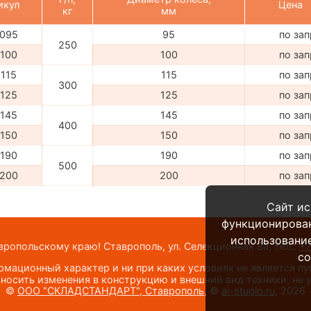
икул
Цена
кг
мм
095
95
по за
250
100
100
по за
115
115
по за
300
125
125
по за
145
145
по за
400
150
150
по за
190
190
по за
500
200
200
по за
Сайт ис
функционирова
использование
опольскому краю! Ставрополь, ул. Селекционная 8а,
тел.:
+7
co
мационный характер и ни при каких условиях не является п
носить изменения в конструкцию и внешний вид техники, не
©
ООО "СКЛАДСТАНДАРТ", Ставрополь
, ©
al-studio.ru
, 2026