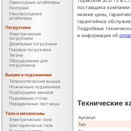
тормозом SCb 75 в Ст
Самоходные штабелеры
поставщика компании
Ричтраки
Узкопроходные
низкие цены, гарантию
штабелеры
гарантийное обслужив
Погрузчики
Подробные техническ
Электрические
и информация об
опла
погрузчики
Дизельные погрузчики
Газовые погрузчики
Тягачи
Оборудование для
погрузчиков
Вышки и подъемники
Телескопические вышки
Ножничные подъемники
Подборщики заказов
Подъемные столы
Технические х
Передвижные лестницы
Тали и механизмы
Артикул
Электрические тали
Тип
Шестеренчатые тали
Рычажные тали