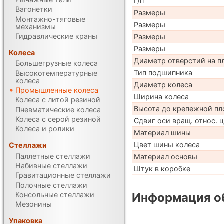
Г/п
Вагонетки
Размеры
Монтажно-тяговые
Размеры
механизмы
Гидравлические краны
Размеры
Размеры
Колеса
Диаметр отверстий на п
Большегрузные колеса
Тип подшипника
Высокотемпературные
колеса
Диаметр колеса
Промышленные колеса
Ширина колеса
Колеса с литой резиной
Высота до крепежной пл
Пневматические колеса
Колеса с серой резиной
Сдвиг оси вращ. относ. 
Колеса и ролики
Материал шины
Цвет шины колеса
Стеллажи
Паллетные стеллажи
Материал основы
Набивные стеллажи
Штук в коробке
Гравитационные стеллажи
Полочные стеллажи
Консольные стеллажи
Информация об
Мезонины
Упаковка