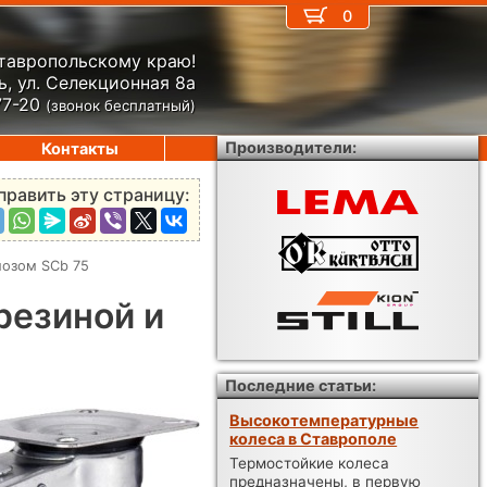
0
Ставропольскому краю!
, ул. Селекционная 8а
77-20
(звонок бесплатный)
Производители:
Контакты
править эту страницу:
мозом SCb 75
резиной и
Последние статьи:
Высокотемпературные
колеса в Ставрополе
Термостойкие колеса
предназначены, в первую