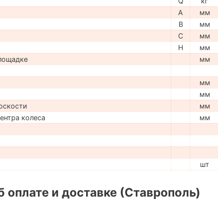
Q
кг
A
мм
B
мм
C
мм
H
мм
лощадке
мм
мм
мм
оскости
мм
центра колеса
мм
шт
 оплате и доставке (Ставрополь)