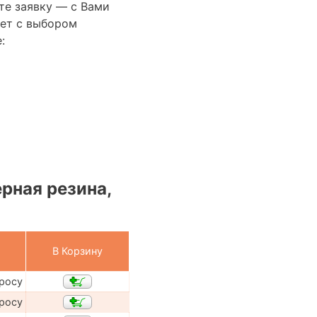
те заявку — с Вами
ет с выбором
:
рная резина,
В Корзину
просу
просу