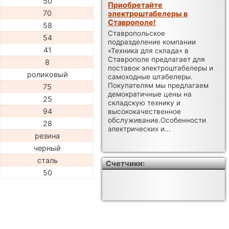
50
Приобретайте
70
электроштабелеры в
Ставрополе!
58
Ставропольское
54
подразделение компании
41
«Техника для склада» в
Ставрополе предлагает для
8
поставок электроштабелеры и
роликовый
самоходные штабелеры.
Покупателям мы предлагаем
75
демократичные цены на
25
складскую технику и
94
высококачественное
обслуживание.Особенности
28
электрических и...
резина
черный
сталь
Счетчики:
50