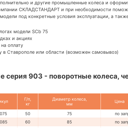
ополнительно и другие промышленные колеса и оформи
омпании СКЛАДСТАНДАРТ и при необходимости помож
модели под конкретные условия эксплуатации, а также
логах модели SCb 75
дках и акциях
 на оплату
у в Ставрополе или области (возможен самовывоз)
 серия 903 - поворотные колеса, че
Г/п,
Диаметр колеса,
икул
Цена
кг
мм
075
50
75
по за
085
60
85
по за