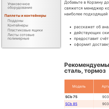
Добавьте в Корзину д
Упаковочное
оборудование
свяжется менеджер к
наиболее подходящей 
Паллеты и контейнеры
Поддоны
Контейнеры
расскажет об ана
Пластиковые ящики
действующих ски
Листы сотовые
предоставит счёт
полимерные
оформит доставк
Рекомендуемые
сталь, тормоз
Модель
Арт
SCb 75
903
SCb 85
903