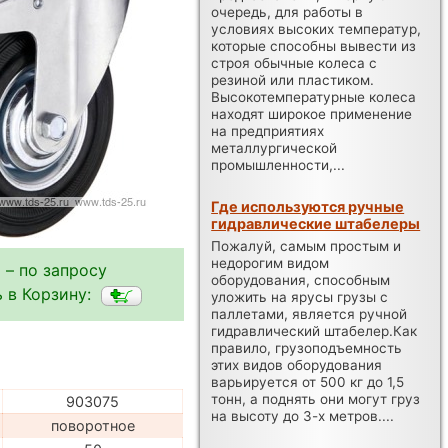
очередь, для работы в
условиях высоких температур,
которые способны вывести из
строя обычные колеса с
резиной или пластиком.
Высокотемпературные колеса
находят широкое применение
на предприятиях
металлургической
промышленности,...
Где используются ручные
гидравлические штабелеры
Пожалуй, самым простым и
недорогим видом
 – по запросу
оборудования, способным
 в Корзину:
уложить на ярусы грузы с
паллетами, является ручной
гидравлический штабелер.Как
правило, грузоподъемность
этих видов оборудования
варьируется от 500 кг до 1,5
тонн, а поднять они могут груз
903075
на высоту до 3-х метров....
поворотное