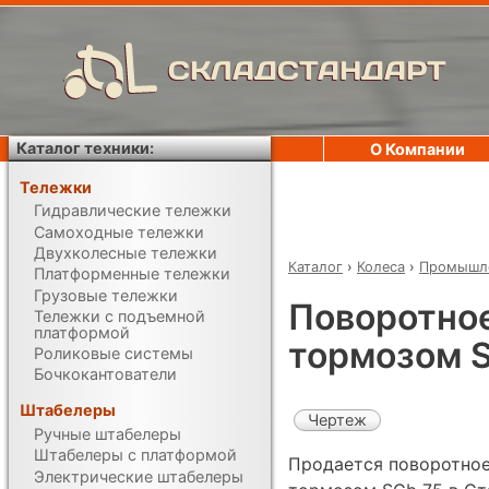
СКЛАДСТАНДАРТ
Каталог техники:
О Компании
Тележки
Гидравлические тележки
Самоходные тележки
Двухколесные тележки
Каталог
›
Колеса
›
Промышле
Платформенные тележки
Грузовые тележки
Поворотное
Тележки с подъемной
платформой
тормозом 
Роликовые системы
Бочкокантователи
Штабелеры
Чертеж
Ручные штабелеры
Штабелеры с платформой
Продается поворотное
Электрические штабелеры