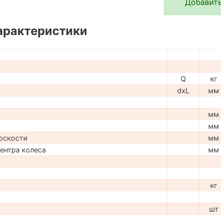
Добавить
арактеристики
Q
кг
dxL
мм
мм
мм
оскости
мм
центра колеса
мм
кг
шт