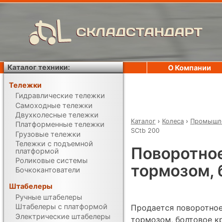
СКЛАДСТАНДАРТ
Каталог техники:
О Компании
Тележки
Гидравлические тележки
Самоходные тележки
Двухколесные тележки
Каталог
›
Колеса
›
Промышле
Платформенные тележки
SCtb 200
Грузовые тележки
Тележки с подъемной
Поворотное
платформой
Роликовые системы
тормозом, 
Бочкокантователи
Штабелеры
Ручные штабелеры
Штабелеры с платформой
Продается поворотное
Электрические штабелеры
тормозом, болтовое к