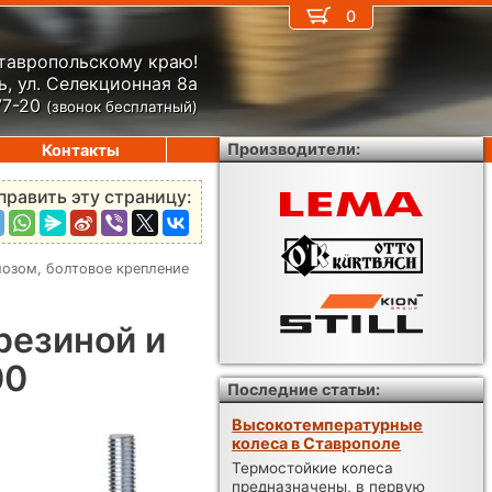
0
Ставропольскому краю!
, ул. Селекционная 8а
77-20
(звонок бесплатный)
Производители:
Контакты
править эту страницу:
мозом, болтовое крепление
резиной и
00
Последние статьи:
Высокотемпературные
колеса в Ставрополе
Термостойкие колеса
предназначены, в первую