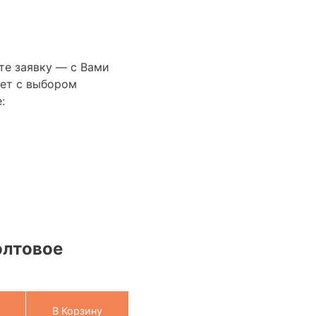
те заявку — с Вами
ет с выбором
:
олтовое
В Корзину