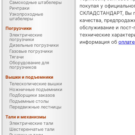
Самоходные штабелеры
покупая у официально
Ричтраки
СКЛАДСТАНДАРТ, Вы по
Узкопроходные
штабелеры
качества, предпродаж
обслуживание и пост-
Погрузчики
технические характе
Электрические
погрузчики
информация об
оплате
Дизельные погрузчики
Газовые погрузчики
Тягачи
Оборудование для
погрузчиков
Вышки и подъемники
Телескопические вышки
Ножничные подъемники
Подборщики заказов
Подъемные столы
Передвижные лестницы
Тали и механизмы
Электрические тали
Шестеренчатые тали
Рычажные тали