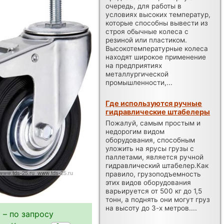
очередь, для работы в
условиях высоких температур,
которые способны вывести из
строя обычные колеса с
резиной или пластиком.
Высокотемпературные колеса
находят широкое применение
на предприятиях
металлургической
промышленности,...
Где используются ручные
гидравлические штабелеры
Пожалуй, самым простым и
недорогим видом
оборудования, способным
уложить на ярусы грузы с
паллетами, является ручной
гидравлический штабелер.Как
правило, грузоподъемность
этих видов оборудования
варьируется от 500 кг до 1,5
тонн, а поднять они могут груз
на высоту до 3-х метров....
 – по запросу