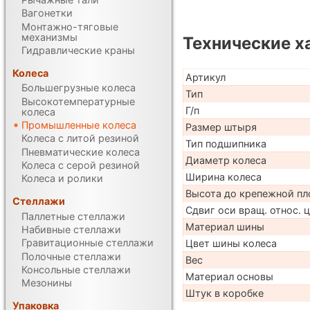
Вагонетки
Монтажно-тяговые
механизмы
Технические х
Гидравлические краны
Колеса
Артикул
Большегрузные колеса
Тип
Высокотемпературные
Г/п
колеса
Промышленные колеса
Размер штыря
Колеса с литой резиной
Тип подшипника
Пневматические колеса
Диаметр колеса
Колеса с серой резиной
Ширина колеса
Колеса и ролики
Высота до крепежной пл
Стеллажи
Сдвиг оси вращ. относ. 
Паллетные стеллажи
Материал шины
Набивные стеллажи
Гравитационные стеллажи
Цвет шины колеса
Полочные стеллажи
Вес
Консольные стеллажи
Материал основы
Мезонины
Штук в коробке
Упаковка