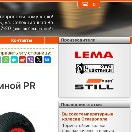
0
Ставропольскому краю!
, ул. Селекционная 8а
77-20
(звонок бесплатный)
Производители:
Контакты
править эту страницу:
1
иной PR
Последние статьи:
Высокотемпературные
колеса в Ставрополе
Термостойкие колеса
предназначены, в первую