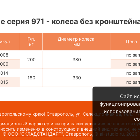
 серия 971 - колеса без кронштейна,
Г/п,
Диаметр колеса,
икул
Цена
кг
мм
1008
по за
200
380
1009
по за
1014
по за
180
330
1015
по за
Сайт ис
функционирова
использование
опольскому краю! Ставрополь, ул. Селекционная 8а,
тел.:
+7
co
мационный характер и ни при каких условиях не является п
носить изменения в конструкцию и внешний вид техники, не
©
ООО "СКЛАДСТАНДАРТ", Ставрополь
, ©
al-studio.ru
, 2026