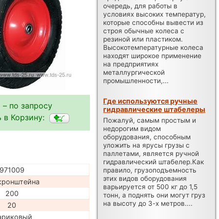
очередь, для работы в
условиях высоких температур,
которые способны вывести из
строя обычные колеса с
резиной или пластиком.
Высокотемпературные колеса
находят широкое применение
на предприятиях
металлургической
промышленности,...
Где используются ручные
 – по запросу
гидравлические штабелеры
 в Корзину:
Пожалуй, самым простым и
недорогим видом
оборудования, способным
уложить на ярусы грузы с
паллетами, является ручной
гидравлический штабелер.Как
971009
правило, грузоподъемность
этих видов оборудования
кронштейна
варьируется от 500 кг до 1,5
200
тонн, а поднять они могут груз
на высоту до 3-х метров....
20
ариковый