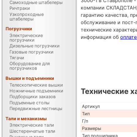
3000-1 в Ставрополе 
Самоходные штабелеры
компании СКЛАДСТАНД
Ричтраки
Узкопроходные
гарантию качества, п
штабелеры
обслуживание и пост-
Погрузчики
технические характе
Электрические
информация об
оплате
погрузчики
Дизельные погрузчики
Газовые погрузчики
Тягачи
Оборудование для
погрузчиков
Вышки и подъемники
Телескопические вышки
Технические х
Ножничные подъемники
Подборщики заказов
Подъемные столы
Артикул
Передвижные лестницы
Тип
Тали и механизмы
Г/п
Электрические тали
Размеры
Шестеренчатые тали
Тип подшипника
Рычажные тали