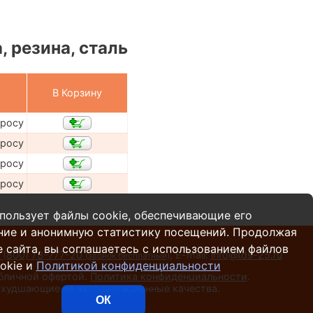
 резина, сталь
В Корзину
просу
просу
просу
просу
пользует файлы cookie, обеспечивающие его
ние и анонимную статистику посещений. Продолжая
 сайта, вы соглашаетесь с использованием файлов
 (800) 73-777-20
,
E-mail:
info@tds-25.ru
(звонок бесплатный)
okie и
Политикой конфиденциальности
убличной офертой.
Политика конфиденциальности
.
 ухудшающие ее эксплуатационные качества.
ОК