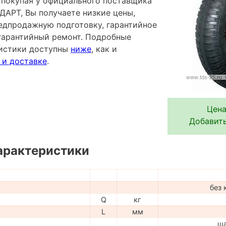
- покупая у официального поставщика
АРТ, Вы получаете низкие цены,
редпродажную подготовку, гарантийное
гарантийный ремонт. Подробные
ристики доступны
ниже
, как и
 и доставке
.
Цена
Добавить
арактеристики
без 
Q
кг
L
мм
ш