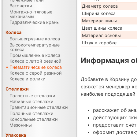
Вагонетки
Диаметр колеса
Монтажно-тяговые
Ширина колеса
механизмы
Материал шины
Гидравлические краны
Цвет шины колеса
Колеса
Материал основы
Большегрузные колеса
Штук в коробке
Высокотемпературные
колеса
Промышленные колеса
Информация об
Колеса с литой резиной
Пневматические колеса
Колеса с серой резиной
Добавьте в Корзину д
Колеса и ролики
свяжется менеджер к
Стеллажи
наиболее подходящей 
Паллетные стеллажи
Набивные стеллажи
Гравитационные стеллажи
расскажет об ана
Полочные стеллажи
действующих ски
Консольные стеллажи
предоставит счёт
Мезонины
оформит доставк
Упаковка