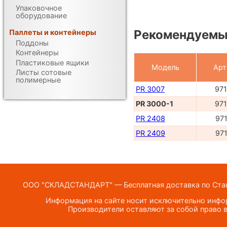
Упаковочное
оборудование
Рекомендуемые
Паллеты и контейнеры
Поддоны
Контейнеры
Пластиковые ящики
Модель
Арт
Листы сотовые
полимерные
PR 3007
97
PR 3000-1
97
PR 2408
97
PR 2409
97
ООО "СКЛАДСТАНДАРТ" — Бесплатная доставка по Ставр
Информация на сайте носит исключительно инфор
Производители оставляют за собой право в