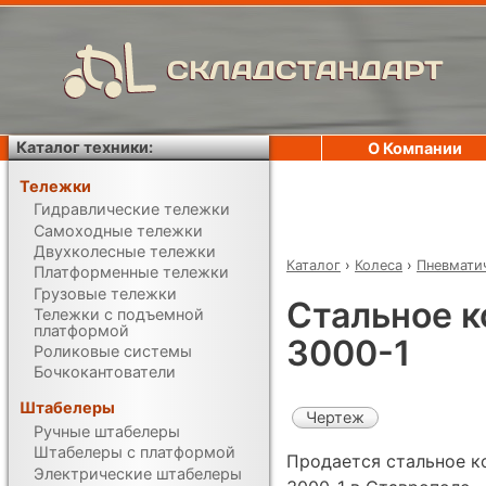
СКЛАДСТАНДАРТ
Каталог техники:
О Компании
Тележки
Гидравлические тележки
Самоходные тележки
Двухколесные тележки
Каталог
›
Колеса
›
Пневмати
Платформенные тележки
Грузовые тележки
Стальное к
Тележки с подъемной
платформой
3000-1
Роликовые системы
Бочкокантователи
Штабелеры
Чертеж
Ручные штабелеры
Штабелеры с платформой
Продается стальное к
Электрические штабелеры