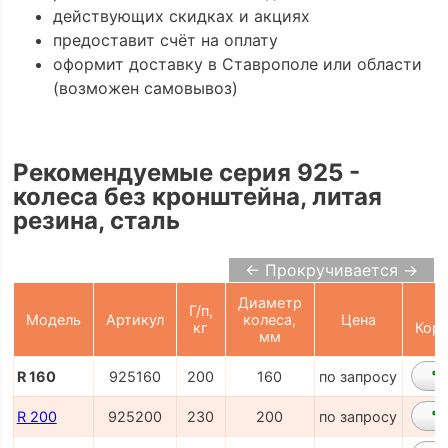
действующих скидках и акциях
предоставит счёт на оплату
оформит доставку в Ставрополе или области
(возможен самовывоз)
Рекомендуемые серия 925 -
колеса без кронштейна, литая
резина, сталь
← Прокручивается →
Диаметр
Г/п,
Модель
Артикул
колеса,
Цена
кг
Корз
мм
R 160
925160
200
160
по запросу
R 200
925200
230
200
по запросу