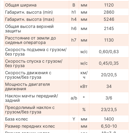
Общая ширина
B
мм
1120
Габаритн. высота (min)
h1
мм
2860
Габаритн. высота (max)
h4
мм
5246
Общая высота верхней
h6
мм
2145
защиты
Расстояние от земли до
h7
мм
1130
сиденья оператора
Скорость подъема с грузом/
м/с
0,60/0,63
без груза
Скорость спуска с грузом/
м/с
0,45/0,35
без груза
Скорость движения с
км/
20/20,5
грузом/без груза
ч
Мощность двигателя
кВт
34
движения
Наклон мачты передний/
a/b
°
3/6
задний
Преодолимый наклон с
%
23/23,5
грузом/без груза
База колес
Y
мм
1400
Размер передних колес
мм
6,50-10