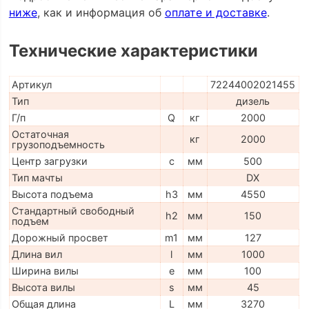
ниже
, как и информация об
оплате и доставке
.
Технические характеристики
Артикул
72244002021455
Тип
дизель
Г/п
Q
кг
2000
Остаточная
кг
2000
грузоподъемность
Центр загрузки
c
мм
500
Тип мачты
DX
Высота подъема
h3
мм
4550
Стандартный свободный
h2
мм
150
подъем
Дорожный просвет
m1
мм
127
Длина вил
l
мм
1000
Ширина вилы
e
мм
100
Высота вилы
s
мм
45
Общая длина
L
мм
3270