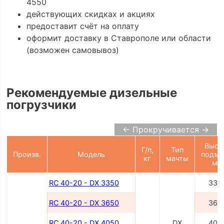
4550
действующих скидках и акциях
предоставит счёт на оплату
оформит доставку в Ставрополе или области
(возможен самовывоз)
Рекомендуемые дизельные
погрузчики
← Прокручивается →
Высо
Г/п,
Тип
Произв.
Модель
подъе
кг
мачты
мм
RC 40-20 - DX 3350
335
RC 40-20 - DX 3650
365
RC 40-20 - DX 4050
DX
405