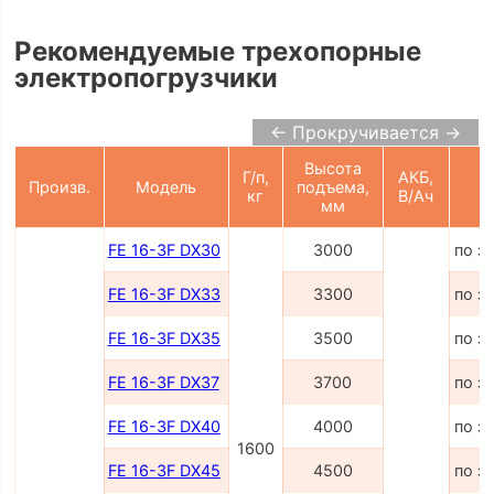
Рекомендуемые трехопорные
электропогрузчики
← Прокручивается →
Высота
Г/п,
АКБ,
Произв.
Модель
подъема,
Ц
кг
В/Ач
мм
FE 16-3F DX30
3000
по з
FE 16-3F DX33
3300
по з
FE 16-3F DX35
3500
по з
FE 16-3F DX37
3700
по з
FE 16-3F DX40
4000
по з
1600
FE 16-3F DX45
4500
по з