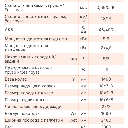
Скорость подъема с грузом/
м/с
0,38/0,40
без груза
Скорость движения с грузом/
км/
13/14
без груза
ч
В/
АКБ
48/490
Ач
Мощность двигателя подъема
кВт
8,6
Мощность двигателя
кВт
2х4,5
движения
Наклон мачты передний/
a/b
°
5/7
задний
Преодолимый наклон с
%
15
грузом/без груза
База колес
Y
мм
1460
Размер ведущего колеса
мм
18х7-8
Размер передних колес
мм
18x7-8
Размер задних колес
мм
16х6-8
Число колес спереди/сзади
2x/2
Радиус поворота
Wa
мм
1690
Ширина прохода с паллетой
Ast
мм
3400
Вес
кг
3000