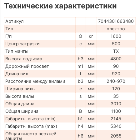
Технические характеристики
Артикул
7044301663480
Тип
электро
Г/п
Q
кг
1600
Центр загрузки
c
мм
500
Тип мачты
TX
Высота подъема
h3
мм
4800
Дорожный просвет
m1
мм
90
Длина вил
l
мм
920
Расстояние между вилами
b3
мм
240-970
Ширина вилы
e
мм
120
Высота вилы
s
мм
35
Общая длина
L
мм
3010
Общая ширина
B
мм
1100
Габаритн. высота (min)
h1
мм
2145
Габаритн. высота (max)
h4
мм
5340
Общая высота верхней
h6
мм
2055
защиты