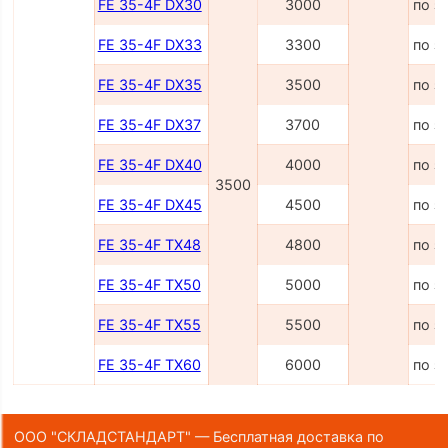
FE 35-4F DX30
3000
по з
FE 35-4F DX33
3300
по з
FE 35-4F DX35
3500
по з
FE 35-4F DX37
3700
по з
FE 35-4F DX40
4000
по з
3500
FE 35-4F DX45
4500
по з
FE 35-4F TX48
4800
по з
FE 35-4F TX50
5000
по з
FE 35-4F TX55
5500
по з
FE 35-4F TX60
6000
по з
ООО "СКЛАДСТАНДАРТ" — Бесплатная доставка по