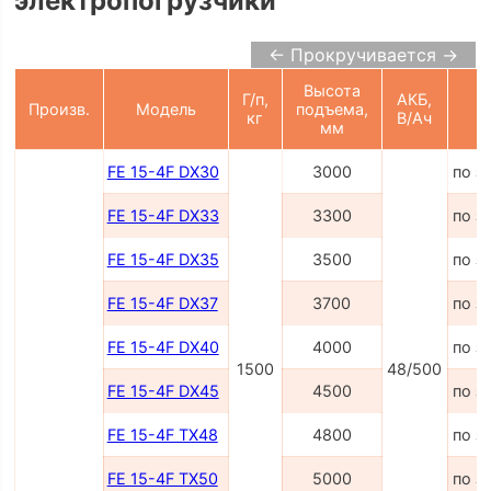
электропогрузчики
← Прокручивается →
Высота
Г/п,
АКБ,
Произв.
Модель
подъема,
Ц
кг
В/Ач
мм
FE 15-4F DX30
3000
по з
FE 15-4F DX33
3300
по з
FE 15-4F DX35
3500
по з
FE 15-4F DX37
3700
по з
FE 15-4F DX40
4000
по з
1500
48/500
FE 15-4F DX45
4500
по з
FE 15-4F TX48
4800
по з
FE 15-4F TX50
5000
по з