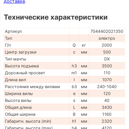
доставке
.
Технические характеристики
Артикул
7044402021350
Тип
электро
Г/п
Q
кг
2000
Центр загрузки
c
мм
500
Тип мачты
DX
Высота подъема
h3
мм
3500
Дорожный просвет
m1
мм
110
Длина вил
l
мм
1070
Расстояние между вилами
b3
мм
240-1040
Ширина вилы
e
мм
120
Высота вилы
s
мм
40
Общая длина
L
мм
3430
Общая ширина
B
мм
1160
Габаритн. высота (min)
h1
мм
2320
Габаритн. высота (max)
h4
мм
4120