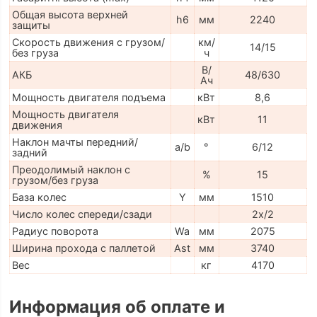
Общая высота верхней
h6
мм
2240
защиты
Скорость движения с грузом/
км/
14/15
без груза
ч
В/
АКБ
48/630
Ач
Мощность двигателя подъема
кВт
8,6
Мощность двигателя
кВт
11
движения
Наклон мачты передний/
a/b
°
6/12
задний
Преодолимый наклон с
%
15
грузом/без груза
База колес
Y
мм
1510
Число колес спереди/сзади
2x/2
Радиус поворота
Wa
мм
2075
Ширина прохода с паллетой
Ast
мм
3740
Вес
кг
4170
Информация об оплате и