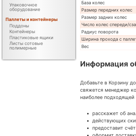
База колес
Упаковочное
оборудование
Размер передних колес
Размер задних колес
Паллеты и контейнеры
Число колес спереди/сз
Поддоны
Контейнеры
Радиус поворота
Пластиковые ящики
Ширина прохода с паллет
Листы сотовые
Вес
полимерные
Информация об
Добавьте в Корзину д
свяжется менеджер к
наиболее подходящей 
расскажет об ана
действующих ски
предоставит счёт
оформит доставк