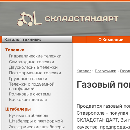
СКЛАДСТАНДАРТ
Каталог техники:
О Компании
Тележки
Гидравлические тележки
Самоходные тележки
Двухколесные тележки
Каталог
›
Погрузчики
›
Газо
Платформенные тележки
Грузовые тележки
Газовый пог
Тележки с подъемной
платформой
Роликовые системы
Бочкокантователи
Продается газовый погр
Штабелеры
Ставрополе - покупая
Ручные штабелеры
СКЛАДСТАНДАРТ, Вы по
Штабелеры с платформой
качества, предпродаж
Электрические штабелеры