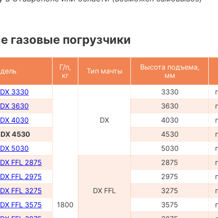
е газовые погрузчики
Г/п,
Высота подъема,
дель
Тип мачты
кг
мм
 DX 3330
3330
 DX 3630
3630
 DX 4030
DX
4030
- DX 4530
4530
 DX 5030
5030
 DX FFL 2875
2875
 DX FFL 2975
2975
 DX FFL 3275
DX FFL
3275
 DX FFL 3575
1800
3575