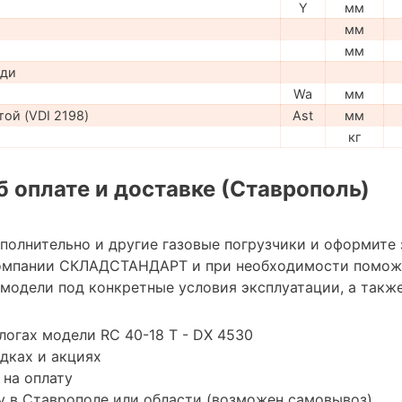
Y
мм
мм
мм
ади
Wa
мм
ой (VDI 2198)
Ast
мм
кг
 оплате и доставке (Ставрополь)
ополнительно и другие газовые погрузчики и оформите
омпании СКЛАДСТАНДАРТ и при необходимости помож
модели под конкретные условия эксплуатации, а также
логах модели RC 40-18 T - DX 4530
дках и акциях
 на оплату
у в Ставрополе или области (возможен самовывоз)