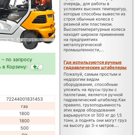
очередь, для работы в
условиях высоких температур,
которые способны вывести из
строя обычные колеса с
резиной или пластиком.
Высокотемпературные колеса
находят широкое применение
на предприятиях
металлургической
промышленности,...
 – по запросу
Где используются ручные
 в Корзину:
гидравлические штабелеры
Пожалуй, самым простым и
недорогим видом
оборудования, способным
уложить на ярусы грузы с
паллетами, является ручной
72244001831453
гидравлический штабелер.Как
правило, грузоподъемность
газ
этих видов оборудования
1800
варьируется от 500 кг до 1,5
тонн, а поднять они могут груз
1800
на высоту до 3-х метров....
500