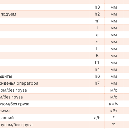
h3
мм
 подъем
h2
мм
m1
мм
l
мм
e
мм
s
мм
L
мм
B
мм
h1
мм
h4
мм
защиты
h6
мм
сиденья оператора
h7
мм
ом/без груза
м/с
м/без груза
м/с
узом/без груза
км/ч
дъема
кВт
задний
a/b
°
рузом/без груза
%