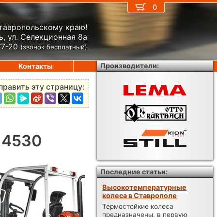
0
Ставропольскому краю!
, ул. Селекционная 8а
77-20
(звонок бесплатный)
Производители:
Контакты
править эту страницу:
X 4530
Последние статьи:
Высокотемпературные
колеса в Ставрополе
Термостойкие колеса
предназначены, в первую