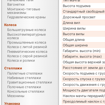
Тип мачты
Вагонетки
Высота подъема
Монтажно-тяговые
Стандартный свободный
механизмы
Гидравлические краны
Дорожный просвет
Длина вил
Колеса
Ширина вилы
Большегрузные колеса
Высота вилы
Высокотемпературные
колеса
Общая длина
Промышленные колеса
Общая ширина
Колеса с литой резиной
Габаритн. высота (min)
Пневматические колеса
Колеса с серой резиной
Габаритн. высота (max)
Колеса и ролики
Общая высота верхней 
Расстояние от земли до 
Стеллажи
Паллетные стеллажи
Скорость подъема с груз
Набивные стеллажи
Скорость спуска с грузо
Гравитационные стеллажи
Скорость движения с гр
Полочные стеллажи
Мощность двигателя по
Консольные стеллажи
Наклон мачты передний/
Мезонины
Преодолимый наклон с г
Упаковка