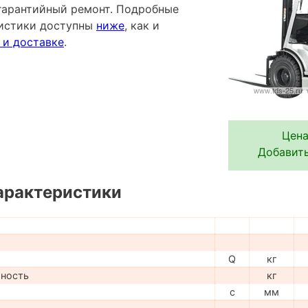
гарантийный ремонт. Подробные
ристики доступны
ниже
, как и
 и доставке
.
Цена
Добавить
арактеристики
Q
кг
мность
кг
c
мм