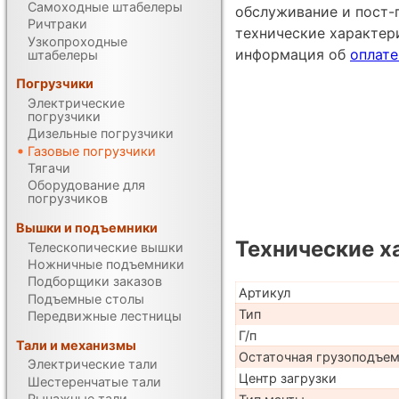
Самоходные штабелеры
обслуживание и пост-
Ричтраки
технические характе
Узкопроходные
информация об
оплате
штабелеры
Погрузчики
Электрические
погрузчики
Дизельные погрузчики
Газовые погрузчики
Тягачи
Оборудование для
погрузчиков
Вышки и подъемники
Технические х
Телескопические вышки
Ножничные подъемники
Подборщики заказов
Артикул
Подъемные столы
Тип
Передвижные лестницы
Г/п
Тали и механизмы
Остаточная грузоподъе
Электрические тали
Центр загрузки
Шестеренчатые тали
Рычажные тали