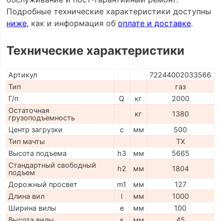
Подробные технические характеристики доступны
ниже
, как и информация об
оплате и доставке
.
Технические характеристики
Артикул
72244002033566
Тип
газ
Г/п
Q
кг
2000
Остаточная
кг
1380
грузоподъемность
Центр загрузки
c
мм
500
Тип мачты
TX
Высота подъема
h3
мм
5665
Стандартный свободный
h2
мм
1804
подъем
Дорожный просвет
m1
мм
127
Длина вил
l
мм
1000
Ширина вилы
e
мм
100
Высота вилы
s
мм
45