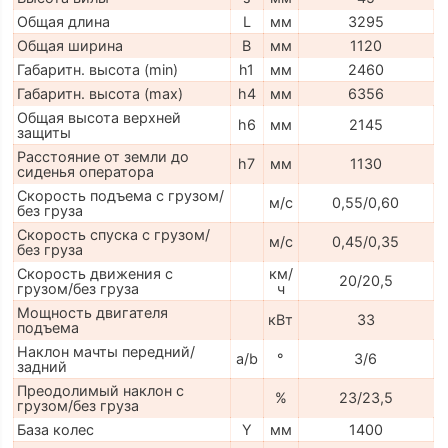
Общая длина
L
мм
3295
Общая ширина
B
мм
1120
Габаритн. высота (min)
h1
мм
2460
Габаритн. высота (max)
h4
мм
6356
Общая высота верхней
h6
мм
2145
защиты
Расстояние от земли до
h7
мм
1130
сиденья оператора
Скорость подъема с грузом/
м/с
0,55/0,60
без груза
Скорость спуска с грузом/
м/с
0,45/0,35
без груза
Скорость движения с
км/
20/20,5
грузом/без груза
ч
Мощность двигателя
кВт
33
подъема
Наклон мачты передний/
a/b
°
3/6
задний
Преодолимый наклон с
%
23/23,5
грузом/без груза
База колес
Y
мм
1400