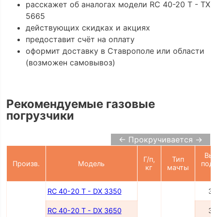
расскажет об аналогах модели RC 40-20 T - TX
5665
действующих скидках и акциях
предоставит счёт на оплату
оформит доставку в Ставрополе или области
(возможен самовывоз)
Рекомендуемые газовые
погрузчики
← Прокручивается →
Выс
Г/п,
Тип
Произв.
Модель
подъ
кг
мачты
м
RC 40-20 T - DX 3350
33
RC 40-20 T - DX 3650
36