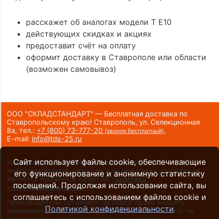
расскажет об аналогах модели T E10
действующих скидках и акциях
предоставит счёт на оплату
оформит доставку в Ставрополе или области
(возможен самовывоз)
ООО "СКЛАДСТАНДАРТ" — Бесплатная доставка по
Ставропольскому краю! Ставрополь, ул. Селекционная
8а,
тел.:
+7 (800) 73-777-20
,
(звонок бесплатный)
E-mail:
info@tds-25.ru
Сайт использует файлы cookie, обеспечивающие
Информация на сайте носит исключительно
информационный характер и ни при каких условиях не
его функционирование и анонимную статистику
является публичной офертой.
Политика
посещений. Продолжая использование сайта, вы
конфиденциальности
.
соглашаетесь с использованием файлов cookie и
Производители оставляют за собой право вносить
Политикой конфиденциальности
изменения в конструкцию и внешний вид техники, не
ухудшающие ее эксплуатационные качества.