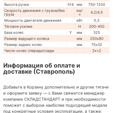
Высота ручки
h14
мм
750-1250
Скорость движения с грузом/без
км/
4,2/4,5
груза
ч
Мощность двигателя движения
кВт
0,3
Тяговое усилие
H
200-450
База колес
Y
мм
325
Размер ведущего колеса
мм
250х80
Размер задних колес
мм
75х32
Число колес спереди/сзади
2х+2
Информация об оплате и
доставке (Ставрополь)
Добавьте в Корзину дополнительно и другие тягачи
и оформите заявку — с Вами свяжется менеджер
компании СКЛАДСТАНДАРТ и при необходимости
поможет с выбором наиболее подходящей модели
под конкретные условия эксплуатации, а также: