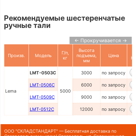
Рекомендуемые шестеренчатые
ручные тали
← Прокручивается →
Высота
Г/п,
Произв.
Модель
подъема,
Цена
кг
Ко
мм
LMT-0503C
3000
по запросу
LMT-0506C
6000
по запросу
Lema
5000
LMT-0509C
9000
по запросу
LMT-0512C
12000
по запросу
ООО "СКЛАДСТАНДАРТ" — Бесплатная доставка по