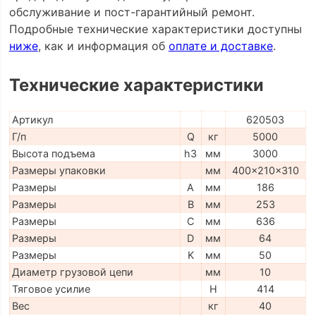
обслуживание и пост-гарантийный ремонт.
Подробные технические характеристики доступны
ниже
, как и информация об
оплате и доставке
.
Технические характеристики
Артикул
620503
Г/п
Q
кг
5000
Высота подъема
h3
мм
3000
Размеры упаковки
мм
400x210x310
Размеры
A
мм
186
Размеры
B
мм
253
Размеры
C
мм
636
Размеры
D
мм
64
Размеры
K
мм
50
Диаметр грузовой цепи
мм
10
Тяговое усилие
H
414
Вес
кг
40