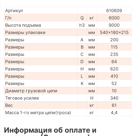
Артикул
610609
Г/п
Q
кг
6000
Высота подъема
h3
мм
9000
Размеры упаковки
мм
540x180x215
Размеры
A
мм
200
Размеры
B
мм
115
Размеры
C
мм
235
Размеры
D
мм
64
Размеры
H
мм
620
Размеры
L
мм
410
Размеры
K
мм
52
Диаметр грузовой цепи
мм
10
Тяговое усилие
H
340
Вес
кг
61
Масса 1-го метра цепи(троса)
кг
4,4
Информация об оплате и