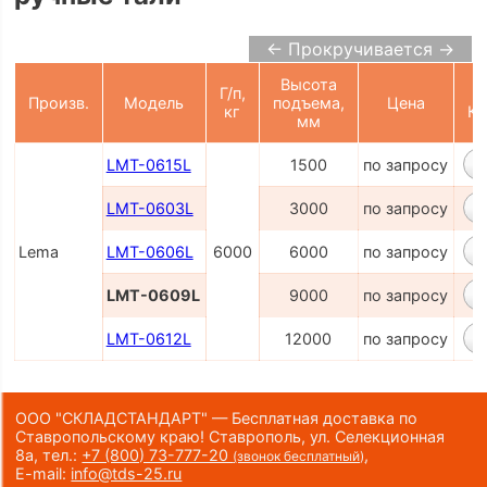
← Прокручивается →
Высота
Г/п,
Произв.
Модель
подъема,
Цена
кг
Ко
мм
LMT-0615L
1500
по запросу
LMT-0603L
3000
по запросу
Lema
LMT-0606L
6000
6000
по запросу
LMT-0609L
9000
по запросу
LMT-0612L
12000
по запросу
ООО "СКЛАДСТАНДАРТ" — Бесплатная доставка по
Ставропольскому краю! Ставрополь, ул. Селекционная
8а,
тел.:
+7 (800) 73-777-20
,
(звонок бесплатный)
E-mail:
info@tds-25.ru