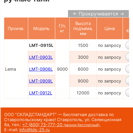
← Прокручивается →
Высота
Г/п,
Произв.
Модель
подъема,
Цена
кг
Ко
мм
LMT-0915L
1500
по запросу
LMT-0903L
3000
по запросу
Lema
LMT-0906L
9000
6000
по запросу
LMT-0909L
9000
по запросу
LMT-0912L
12000
по запросу
ООО "СКЛАДСТАНДАРТ" — Бесплатная доставка по
Ставропольскому краю! Ставрополь, ул. Селекционная
8а,
тел.:
+7 (800) 73-777-20
,
(звонок бесплатный)
E-mail:
info@tds-25.ru