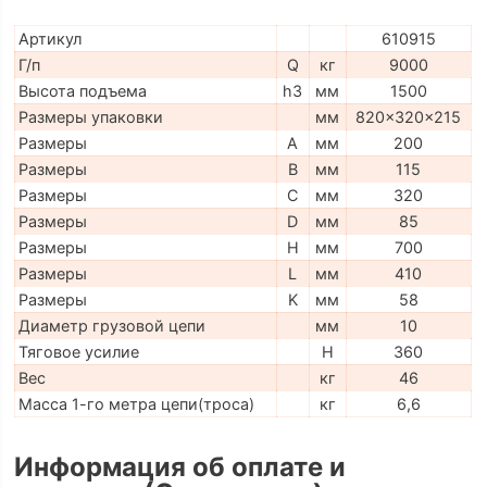
Артикул
610915
Г/п
Q
кг
9000
Высота подъема
h3
мм
1500
Размеры упаковки
мм
820x320x215
Размеры
A
мм
200
Размеры
B
мм
115
Размеры
C
мм
320
Размеры
D
мм
85
Размеры
H
мм
700
Размеры
L
мм
410
Размеры
K
мм
58
Диаметр грузовой цепи
мм
10
Тяговое усилие
H
360
Вес
кг
46
Масса 1-го метра цепи(троса)
кг
6,6
Информация об оплате и