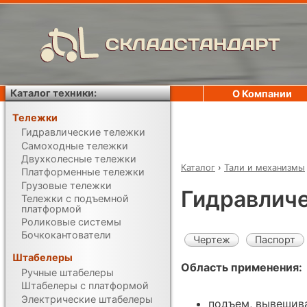
СКЛАДСТАНДАРТ
Каталог техники:
О Компании
Тележки
Гидравлические тележки
Самоходные тележки
Двухколесные тележки
Каталог
›
Тали и механизмы
Платформенные тележки
Грузовые тележки
Гидравличе
Тележки с подъемной
платформой
Роликовые системы
Бочкокантователи
Чертеж
Паспорт
Штабелеры
Область применения:
Ручные штабелеры
Штабелеры с платформой
Электрические штабелеры
подъем, вывешива