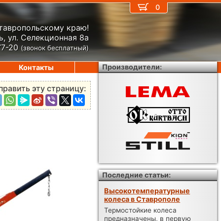
0
Ставропольскому краю!
, ул. Селекционная 8а
77-20
(звонок бесплатный)
Производители:
Контакты
править эту страницу:
Последние статьи:
Высокотемпературные
колеса в Ставрополе
Термостойкие колеса
предназначены, в первую