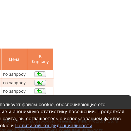
В
Цена
Корзину
по запросу
по запросу
по запросу
пользует файлы cookie, обеспечивающие его
ние и анонимную статистику посещений. Продолжая
 сайта, вы соглашаетесь с использованием файлов
 (800) 73-777-20
,
E-mail:
info@tds-25.ru
(звонок бесплатный)
okie и
Политикой конфиденциальности
убличной офертой.
Политика конфиденциальности
.