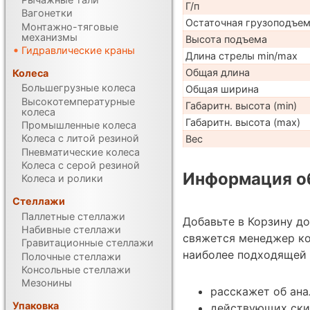
Г/п
Вагонетки
Остаточная грузоподъе
Монтажно-тяговые
механизмы
Высота подъема
Гидравлические краны
Длина стрелы min/max
Общая длина
Колеса
Большегрузные колеса
Общая ширина
Высокотемпературные
Габаритн. высота (min)
колеса
Габаритн. высота (max)
Промышленные колеса
Колеса с литой резиной
Вес
Пневматические колеса
Колеса с серой резиной
Информация об
Колеса и ролики
Стеллажи
Паллетные стеллажи
Добавьте в Корзину д
Набивные стеллажи
свяжется менеджер к
Гравитационные стеллажи
наиболее подходящей 
Полочные стеллажи
Консольные стеллажи
Мезонины
расскажет об ана
Упаковка
действующих ски