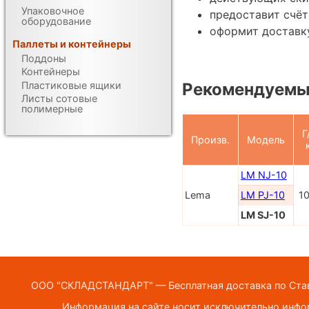
Упаковочное
предоставит счёт
оборудование
оформит доставк
Паллеты и контейнеры
Поддоны
Контейнеры
Пластиковые ящики
Рекомендуемы
Листы сотовые
полимерные
Г
Произв.
Модель
LM NJ-10
Lema
LM PJ-10
1
LM SJ-10
ООО "СКЛАДСТАНДАРТ" — Бесплатная доставка по Ставр
Информация на сайте носит исключительно инфор