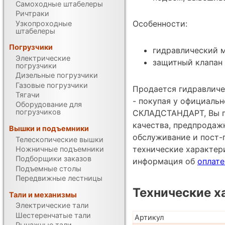
Самоходные штабелеры
Ричтраки
Особенности:
Узкопроходные
штабелеры
Погрузчики
гидравлический 
Электрические
защитный клапан 
погрузчики
Дизельные погрузчики
Газовые погрузчики
Продается гидравличе
Тягачи
- покупая у официаль
Оборудование для
погрузчиков
СКЛАДСТАНДАРТ, Вы по
качества, предпродаж
Вышки и подъемники
обслуживание и пост-
Телескопические вышки
технические характе
Ножничные подъемники
Подборщики заказов
информация об
оплате
Подъемные столы
Передвижные лестницы
Технические х
Тали и механизмы
Электрические тали
Шестеренчатые тали
Артикул
Рычажные тали