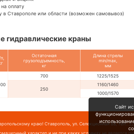
 на оплату
у в Ставрополе или области (возможен самовывоз)
е гидравлические краны
Остаточная
Длина стрелы
/п,
грузоподъемность,
min/max,
кг
кг
мм
700
1225/1525
000
1160/1460
250
1000/1570
Сайт ис
функционирова
использование
опольскому краю! Ставрополь, ул. Селекционная 8а,
тел.:
+7
co
мационный характер и ни при каких условиях не является п