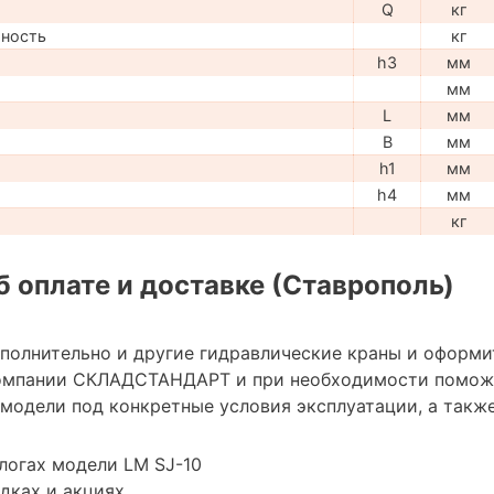
Q
кг
мность
кг
h3
мм
мм
L
мм
B
мм
h1
мм
h4
мм
кг
 оплате и доставке (Ставрополь)
ополнительно и другие гидравлические краны и оформи
омпании СКЛАДСТАНДАРТ и при необходимости помож
модели под конкретные условия эксплуатации, а также
логах модели LM SJ-10
дках и акциях