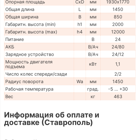
Опорная площадь
CxD
мм
1930х1770
Общая длина
L
мм
1450
Общая ширина
B
мм
850
Габаритн. высота (min)
h1
мм
2000
Габаритн. высота (max)
h4
мм
12000
Питание
В
24
АКБ
В/Ач
24/80
Зарядное устройство
В/Ач
24/12
Мощность двигателя
кВт
1,1
подъема
Число колес спереди/сзади
2/2
Радиус поворота
Wa
мм
1450
Рабочая температура
град.
-5 … +30
Вес
кг
463
Информация об оплате и
доставке (Ставрополь)