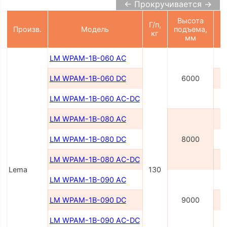
← Прокручивается →
Высота
Г/п,
П
Произв.
Модель
подъема,
кг
мм
LM WPAM-1B-060 AC
LM WPAM-1B-060 DC
6000
LM WPAM-1B-060 AC-DC
2
LM WPAM-1B-080 AC
LM WPAM-1B-080 DC
8000
LM WPAM-1B-080 AC-DC
2
Lema
130
LM WPAM-1B-090 AC
LM WPAM-1B-090 DC
9000
LM WPAM-1B-090 AC-DC
2