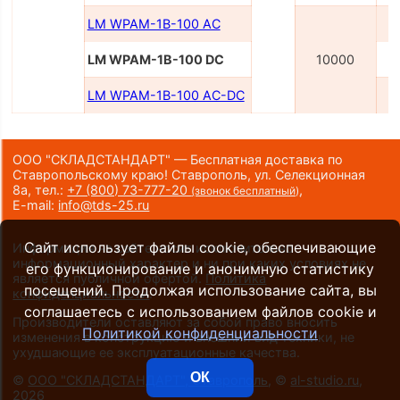
LM WPAM-1B-100 AC
LM WPAM-1B-100 DC
10000
LM WPAM-1B-100 AC-DC
2
ООО "СКЛАДСТАНДАРТ" — Бесплатная доставка по
Ставропольскому краю! Ставрополь, ул. Селекционная
8а,
тел.:
+7 (800) 73-777-20
,
(звонок бесплатный)
E-mail:
info@tds-25.ru
Сайт использует файлы cookie, обеспечивающие
Информация на сайте носит исключительно
информационный характер и ни при каких условиях не
его функционирование и анонимную статистику
является публичной офертой.
Политика
посещений. Продолжая использование сайта, вы
конфиденциальности
.
соглашаетесь с использованием файлов cookie и
Производители оставляют за собой право вносить
Политикой конфиденциальности
изменения в конструкцию и внешний вид техники, не
ухудшающие ее эксплуатационные качества.
ОК
©
ООО "СКЛАДСТАНДАРТ", Ставрополь
, ©
al-studio.ru
,
2026