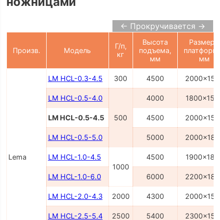
ножницами
← Прокручивается →
Высота
Размеры
Г/п,
Произв.
Модель
подъема,
платформ
кг
мм
мм
LM HCL-0.3-4.5
300
4500
2000x150
LM HCL-0.5-4.0
4000
1800x150
LM HCL-0.5-4.5
500
4500
2000x150
LM HCL-0.5-5.0
5000
2000x180
Lema
LM HCL-1.0-4.5
4500
1900x180
1000
LM HCL-1.0-6.0
6000
2200x180
LM HCL-2.0-4.3
2000
4300
2000x150
LM HCL-2.5-5.4
2500
5400
2300x150