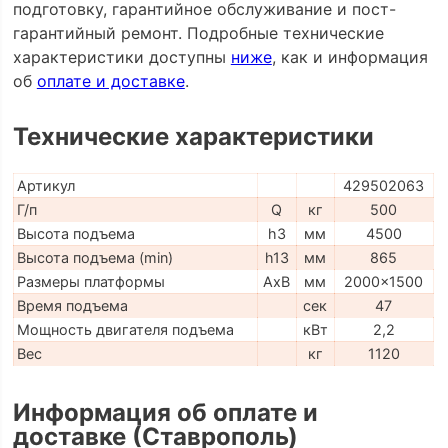
подготовку, гарантийное обслуживание и пост-
гарантийный ремонт. Подробные технические
характеристики доступны
ниже
, как и информация
об
оплате и доставке
.
Технические характеристики
Артикул
429502063
Г/п
Q
кг
500
Высота подъема
h3
мм
4500
Высота подъема (min)
h13
мм
865
Размеры платформы
AxB
мм
2000x1500
Время подъема
сек
47
Мощность двигателя подъема
кВт
2,2
Вес
кг
1120
Информация об оплате и
доставке (Ставрополь)