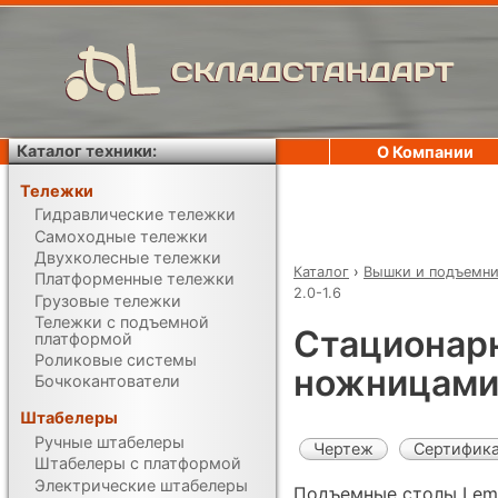
СКЛАДСТАНДАРТ
Каталог техники:
О Компании
Тележки
Гидравлические тележки
Самоходные тележки
Двухколесные тележки
Каталог
›
Вышки и подъемн
Платформенные тележки
2.0-1.6
Грузовые тележки
Тележки с подъемной
Стационар
платформой
Роликовые системы
ножницами 
Бочкокантователи
Штабелеры
Ручные штабелеры
Чертеж
Сертифик
Штабелеры с платформой
Электрические штабелеры
Подъемные столы Lema