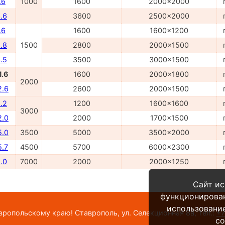
.6
1000
1600
2000x2000
.6
3600
2500x2000
.6
1600
1600x1200
.8
1500
2800
2000x1500
.5
3500
3000x1500
1.6
1600
2000x1800
2000
2.6
2600
2000x1500
.2
1200
1600x1600
3000
2.0
2000
1700x1500
5.0
3500
5000
3500x2000
5.7
4500
5700
6000x2300
.0
7000
2000
2000x1250
Сайт ис
функционирова
использование
опольскому краю! Ставрополь, ул. Селекционная 8а,
тел.:
+7
co