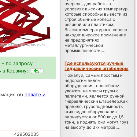
очередь, для работы в
условиях высоких температур,
которые способны вывести из
строя обычные колеса с
резиной или пластиком.
Высокотемпературные колеса
находят широкое применение
на предприятиях
металлургической
промышленности,...
 – по запросу
Где используются ручные
гидравлические штабелеры
 в Корзину:
Пожалуй, самым простым и
недорогим видом
оборудования, способным
уложить на ярусы грузы с
ормация об
оплате и
паллетами, является ручной
гидравлический штабелер.Как
правило, грузоподъемность
этих видов оборудования
варьируется от 500 кг до 1,5
тонн, а поднять они могут груз
на высоту до 3-х метров....
429502035