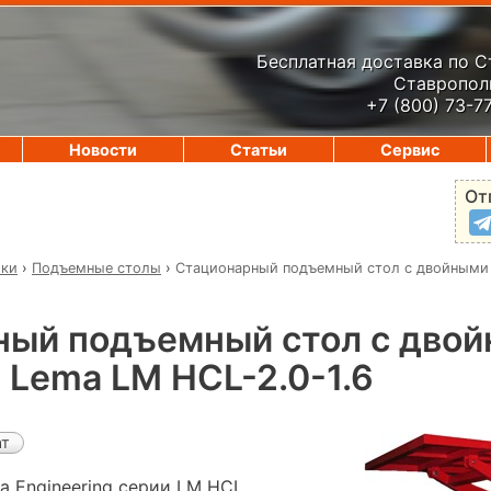
Бесплатная доставка по 
Ставрополь
+7 (800) 73-7
Новости
Статьи
Сервис
От
ики
›
Подъемные столы
›
Стационарный подъемный стол с двойными
ный подъемный стол с дво
Lema LM HCL-2.0-1.6
ат
 Engineering серии LM HCL