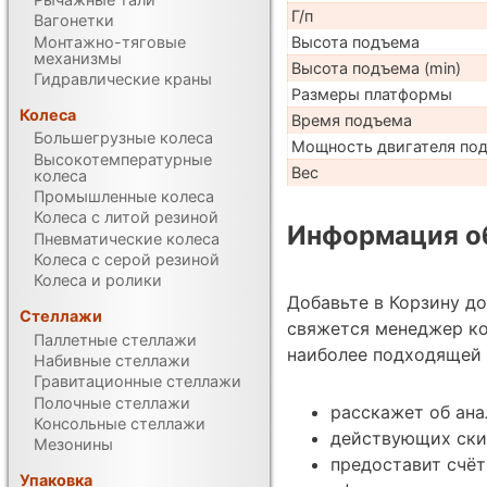
Г/п
Вагонетки
Монтажно-тяговые
Высота подъема
механизмы
Высота подъема (min)
Гидравлические краны
Размеры платформы
Колеса
Время подъема
Большегрузные колеса
Мощность двигателя по
Высокотемпературные
Вес
колеса
Промышленные колеса
Колеса с литой резиной
Информация об
Пневматические колеса
Колеса с серой резиной
Колеса и ролики
Добавьте в Корзину д
Стеллажи
свяжется менеджер к
Паллетные стеллажи
наиболее подходящей 
Набивные стеллажи
Гравитационные стеллажи
Полочные стеллажи
расскажет об ана
Консольные стеллажи
действующих ски
Мезонины
предоставит счёт
Упаковка