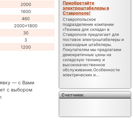
Приобретайте
2000
электроштабелеры в
1600
Ставрополе!
460
Ставропольское
подразделение компании
2000x1800
«Техника для склада» в
30
Ставрополе предлагает для
поставок электроштабелеры и
3
самоходные штабелеры.
1200
Покупателям мы предлагаем
демократичные цены на
складскую технику и
высококачественное
обслуживание.Особенности
электрических и...
аявку — с Вами
ет с выбором
Счетчики:
: