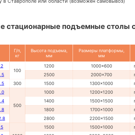
у в Ставрополе или области (возможен самовывоз)
е стационарные подъемные столы 
Г/п,
Высота подъема,
Размеры платформы,
кг
мм
мм
.2
1200
1000x600
100
.5
2500
2000x700
.5
300
1500
1300x1000
.0
1000
1200x1200
.4
1400
1500x1500
500
.8
1800
1700x1000
2.8
2800
2200x1500
.5
1500
1500x1000