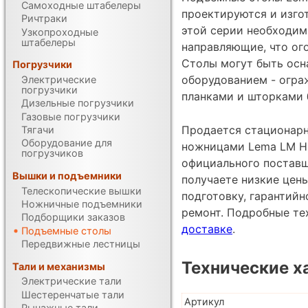
Самоходные штабелеры
проектируются и изгот
Ричтраки
этой серии необходим
Узкопроходные
штабелеры
направляющие, что ог
Столы могут быть ос
Погрузчики
оборудованием - огра
Электрические
погрузчики
планками и шторками б
Дизельные погрузчики
Газовые погрузчики
Продается стационар
Тягачи
Оборудование для
ножницами Lema LM HCL
погрузчиков
официального постав
Вышки и подъемники
получаете низкие цен
Телескопические вышки
подготовку, гарантий
Ножничные подъемники
ремонт. Подробные те
Подборщики заказов
доставке
.
Подъемные столы
Передвижные лестницы
Технические х
Тали и механизмы
Электрические тали
Шестеренчатые тали
Артикул
Рычажные тали