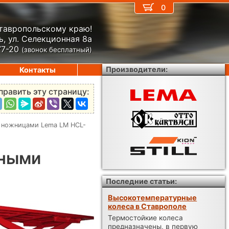
0
Ставропольскому краю!
, ул. Селекционная 8а
77-20
(звонок бесплатный)
Производители:
Контакты
править эту страницу:
 ножницами Lema LM HCL-
йными
Последние статьи:
Высокотемпературные
колеса в Ставрополе
Термостойкие колеса
предназначены, в первую