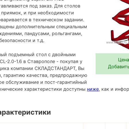
авливаются под заказ. Для столов
 приямок, и при необходимости
оваривается в техническом задании.
нащены дополнительным специальным
ждениями, пандусами, рольгангами,
езопасности и т.д.
ный подъемный стол с двойными
Цена
-2.0-1.6 в Ставрополе - покупая у
Добавить
щика компании СКЛАДСТАНДАРТ, Вы
ы, гарантию качества, предпродажную
ное обслуживание и пост-гарантийный
хнические характеристики доступны
ниже
, как и инф
арактеристики