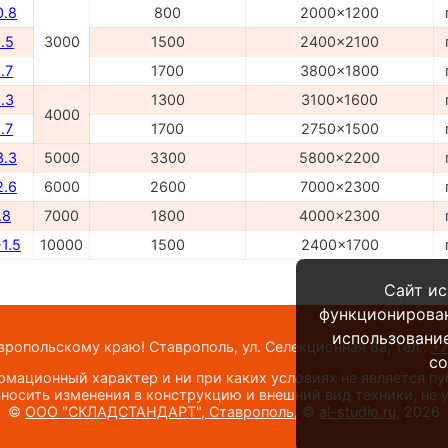
0.8
800
2000x1200
.5
3000
1500
2400x2100
.7
1700
3800x1800
.3
1300
3100x1600
4000
.7
1700
2750x1500
3.3
5000
3300
5800x2200
2.6
6000
2600
7000x2300
.8
7000
1800
4000x2300
1.5
10000
1500
2400x1700
Сайт ис
функционирова
использование
опольскому краю! Ставрополь, ул. Селекционная 8а,
тел.:
+7
co
мационный характер и ни при каких условиях не является п
носить изменения в конструкцию и внешний вид техники, не
©
ООО "СКЛАДСТАНДАРТ", Ставрополь
, ©
al-studio.ru
, 2026