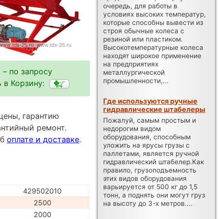
очередь, для работы в
условиях высоких температур,
которые способны вывести из
строя обычные колеса с
резиной или пластиком.
Высокотемпературные колеса
находят широкое применение
на предприятиях
 – по запросу
металлургической
промышленности,...
 в Корзину:
Где используются ручные
гидравлические штабелеры
цены, гарантию
Пожалуй, самым простым и
антийный ремонт.
недорогим видом
оборудования, способным
об
оплате и доставке
.
уложить на ярусы грузы с
паллетами, является ручной
гидравлический штабелер.Как
правило, грузоподъемность
этих видов оборудования
варьируется от 500 кг до 1,5
429502010
тонн, а поднять они могут груз
2500
на высоту до 3-х метров....
2000