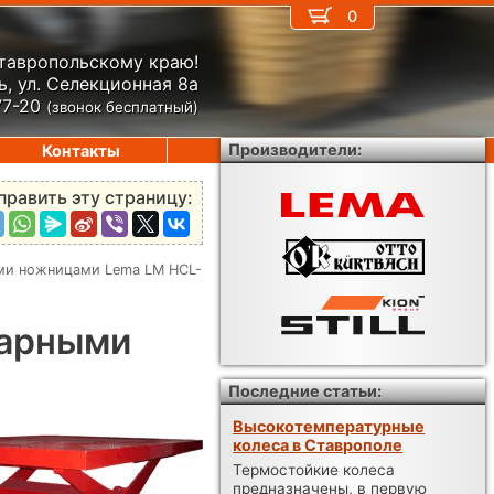
0
Ставропольскому краю!
, ул. Селекционная 8а
77-20
(звонок бесплатный)
Производители:
Контакты
править эту страницу:
ми ножницами Lema LM HCL-
нарными
Последние статьи:
Высокотемпературные
колеса в Ставрополе
Термостойкие колеса
предназначены, в первую