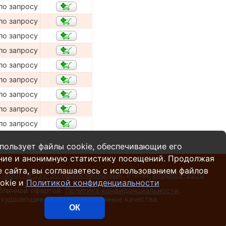
по запросу
по запросу
по запросу
по запросу
по запросу
по запросу
по запросу
по запросу
по запросу
пользует файлы cookie, обеспечивающие его
ние и анонимную статистику посещений. Продолжая
 сайта, вы соглашаетесь с использованием файлов
 (800) 73-777-20
,
E-mail:
info@tds-25.ru
(звонок бесплатный)
okie и
Политикой конфиденциальности
убличной офертой.
Политика конфиденциальности
.
 ухудшающие ее эксплуатационные качества.
ОК