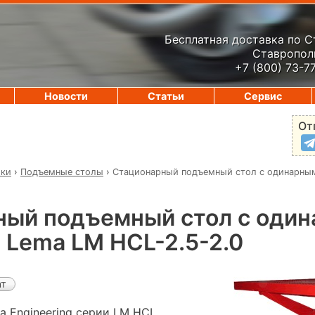
Бесплатная доставка по 
Ставрополь
+7 (800) 73-7
Новости
Статьи
Сервис
От
ики
›
Подъемные столы
›
Стационарный подъемный стол с одинарны
ный подъемный стол с оди
Lema LM HCL-2.5-2.0
ат
 Engineering серии LM HCL