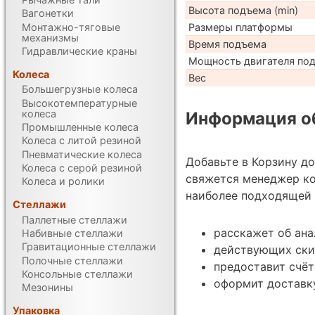
Высота подъема (min)
Вагонетки
Монтажно-тяговые
Размеры платформы
механизмы
Время подъема
Гидравлические краны
Мощность двигателя по
Колеса
Вес
Большегрузные колеса
Высокотемпературные
колеса
Информация об
Промышленные колеса
Колеса с литой резиной
Пневматические колеса
Добавьте в Корзину д
Колеса с серой резиной
свяжется менеджер к
Колеса и ролики
наиболее подходящей 
Стеллажи
Паллетные стеллажи
расскажет об ана
Набивные стеллажи
Гравитационные стеллажи
действующих ски
Полочные стеллажи
предоставит счёт
Консольные стеллажи
оформит доставк
Мезонины
Упаковка