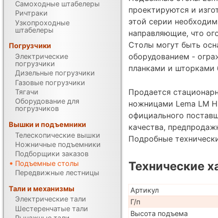
Самоходные штабелеры
проектируются и изгот
Ричтраки
этой серии необходим
Узкопроходные
штабелеры
направляющие, что ог
Столы могут быть ос
Погрузчики
оборудованием - огра
Электрические
погрузчики
планками и шторками б
Дизельные погрузчики
Газовые погрузчики
Продается стационар
Тягачи
Оборудование для
ножницами Lema LM HCL
погрузчиков
официального поставщ
Вышки и подъемники
качества, предпродаж
Телескопические вышки
Подробные техническ
Ножничные подъемники
Подборщики заказов
Подъемные столы
Технические х
Передвижные лестницы
Тали и механизмы
Артикул
Электрические тали
Г/п
Шестеренчатые тали
Высота подъема
Рычажные тали