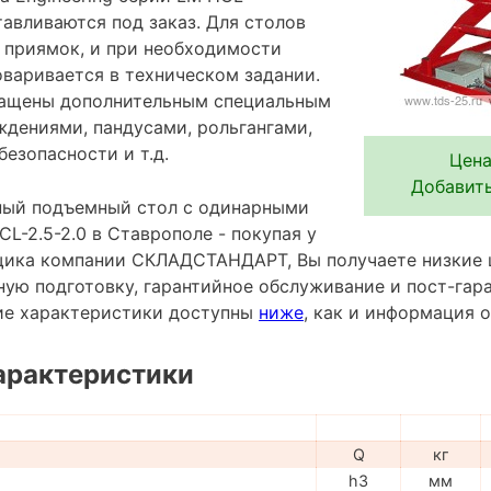
авливаются под заказ. Для столов
 приямок, и при необходимости
оваривается в техническом задании.
нащены дополнительным специальным
ждениями, пандусами, рольгангами,
езопасности и т.д.
Цена
Добавить
ный подъемный стол с одинарными
-2.5-2.0 в Ставрополе - покупая у
ика компании СКЛАДСТАНДАРТ, Вы получаете низкие 
ную подготовку, гарантийное обслуживание и пост-гар
ие характеристики доступны
ниже
, как и информация 
арактеристики
Q
кг
h3
мм