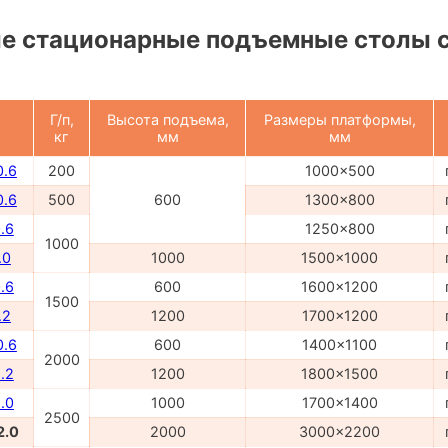
е стационарные подъемные столы 
Г/п,
Высота подъема,
Размеры платформы,
кг
мм
мм
0.6
200
1000x500
0.6
500
600
1300x800
.6
1250x800
1000
.0
1000
1500x1000
.6
600
1600x1200
1500
.2
1200
1700x1200
0.6
600
1400x1100
2000
.2
1200
1800x1500
.0
1000
1700x1400
2500
2.0
2000
3000x2200