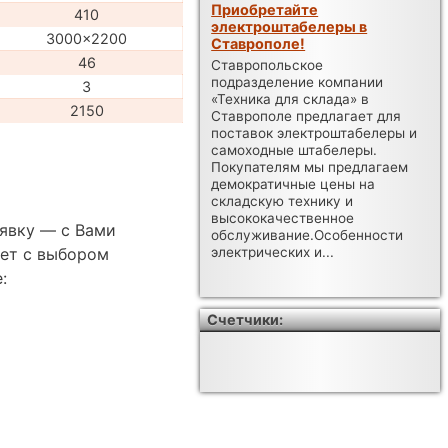
Приобретайте
410
электроштабелеры в
3000x2200
Ставрополе!
46
Ставропольское
подразделение компании
3
«Техника для склада» в
2150
Ставрополе предлагает для
поставок электроштабелеры и
самоходные штабелеры.
Покупателям мы предлагаем
демократичные цены на
складскую технику и
высококачественное
аявку — с Вами
обслуживание.Особенности
ет с выбором
электрических и...
:
Счетчики: