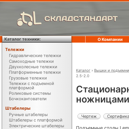
СКЛАДСТАНДАРТ
Каталог техники:
О Компании
Тележки
Гидравлические тележки
Самоходные тележки
Двухколесные тележки
Каталог
›
Вышки и подъемн
Платформенные тележки
2.5-2.0
Грузовые тележки
Тележки с подъемной
Стационар
платформой
Роликовые системы
ножницами 
Бочкокантователи
Штабелеры
Ручные штабелеры
Чертеж
Сертифик
Штабелеры с платформой
Электрические штабелеры
Подъемные столы Lema