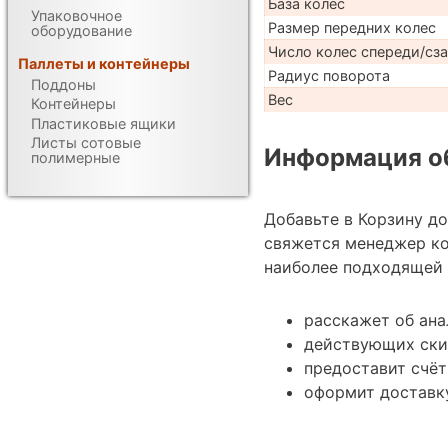
База колес
Упаковочное
Размер передних колес
оборудование
Число колес спереди/сз
Паллеты и контейнеры
Радиус поворота
Поддоны
Вес
Контейнеры
Пластиковые ящики
Листы сотовые
Информация об
полимерные
Добавьте в Корзину д
свяжется менеджер к
наиболее подходящей 
расскажет об ан
действующих ски
предоставит счёт
оформит доставк