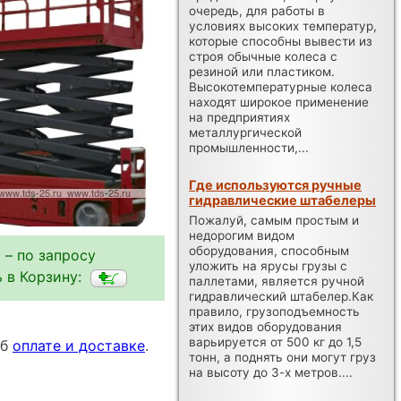
очередь, для работы в
условиях высоких температур,
которые способны вывести из
строя обычные колеса с
резиной или пластиком.
Высокотемпературные колеса
находят широкое применение
на предприятиях
металлургической
промышленности,...
Где используются ручные
гидравлические штабелеры
Пожалуй, самым простым и
недорогим видом
оборудования, способным
 – по запросу
уложить на ярусы грузы с
 в Корзину:
паллетами, является ручной
гидравлический штабелер.Как
правило, грузоподъемность
этих видов оборудования
варьируется от 500 кг до 1,5
об
оплате и доставке
.
тонн, а поднять они могут груз
на высоту до 3-х метров....