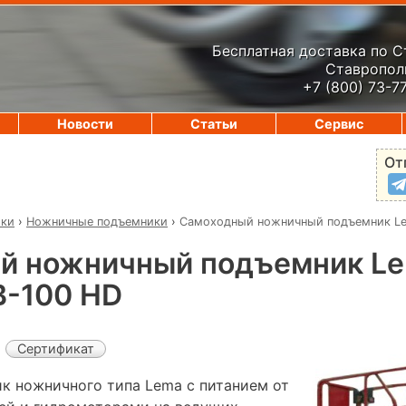
Бесплатная доставка по 
Ставрополь
+7 (800) 73-7
Новости
Статьи
Сервис
От
ики
›
Ножничные подъемники
›
Самоходный ножничный подъемник L
й ножничный подъемник L
-100 HD
Сертификат
 ножничного типа Lema с питанием от