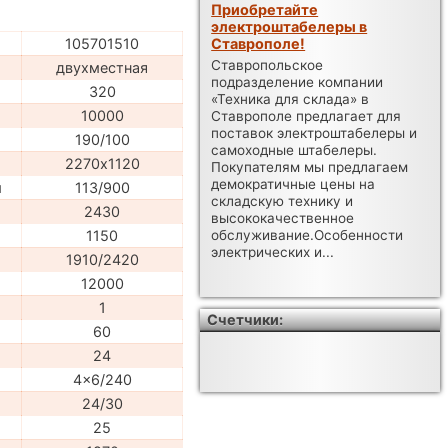
Приобретайте
электроштабелеры в
Ставрополе!
105701510
Ставропольское
двухместная
подразделение компании
320
«Техника для склада» в
10000
Ставрополе предлагает для
поставок электроштабелеры и
190/100
самоходные штабелеры.
2270х1120
Покупателям мы предлагаем
демократичные цены на
м
113/900
складскую технику и
2430
высококачественное
1150
обслуживание.Особенности
электрических и...
1910/2420
12000
1
Счетчики:
60
24
4x6/240
24/30
25