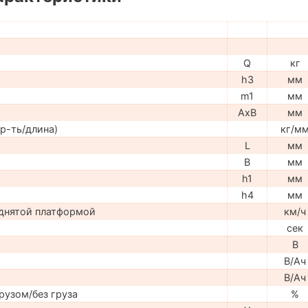
Q
кг
h3
мм
m1
мм
AxB
мм
р-ть/длина)
кг/м
L
мм
B
мм
h1
мм
h4
мм
днятой платформой
км/ч
сек
В
В/Ач
В/Ач
рузом/без груза
%