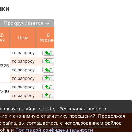
ики
← Прокручивается →
Б,
В
Цена
Ач
Корзину
по запросу
по запросу
/225
по запросу
по запросу
по запросу
/240
по запросу
пользует файлы cookie, обеспечивающие его
ние и анонимную статистику посещений. Продолжая
 сайта, вы соглашаетесь с использованием файлов
 (800) 73-777-20
,
E-mail:
info@tds-25.ru
(звонок бесплатный)
okie и
Политикой конфиденциальности