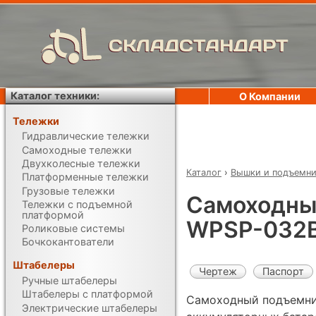
СКЛАДСТАНДАРТ
Каталог техники:
О Компании
Тележки
Гидравлические тележки
Самоходные тележки
Двухколесные тележки
Каталог
›
Вышки и подъемн
Платформенные тележки
Грузовые тележки
Самоходны
Тележки с подъемной
платформой
WPSP-032B
Роликовые системы
Бочкокантователи
Штабелеры
Чертеж
Паспорт
Ручные штабелеры
Штабелеры с платформой
Самоходный подъемник
Электрические штабелеры