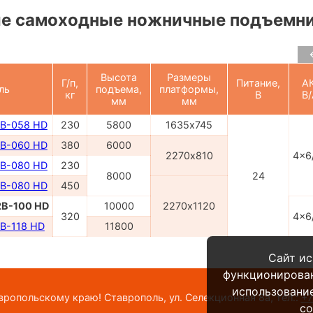
е самоходные ножничные подъемн
Высота
Размеры
Г/п,
Питание,
АК
ль
подъема,
платформы,
кг
В
В/
мм
мм
B-058 HD
230
5800
1635х745
B-060 HD
380
6000
2270х810
4x6
B-080 HD
230
8000
24
B-080 HD
450
B-100 HD
10000
2270х1120
320
4x6
B-118 HD
11800
Сайт ис
функционирова
использование
опольскому краю! Ставрополь, ул. Селекционная 8а,
тел.:
+7
co