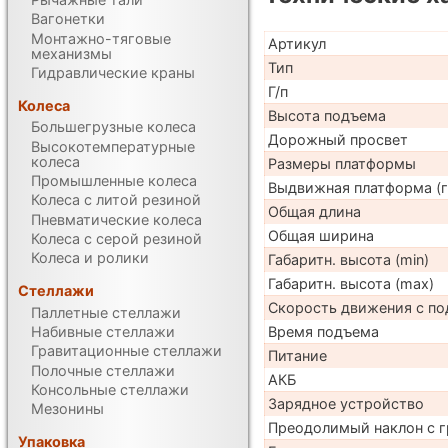
Вагонетки
Монтажно-тяговые
Артикул
механизмы
Тип
Гидравлические краны
Г/п
Колеса
Высота подъема
Большегрузные колеса
Дорожный просвет
Высокотемпературные
колеса
Размеры платформы
Промышленные колеса
Выдвижная платформа (г
Колеса с литой резиной
Общая длина
Пневматические колеса
Общая ширина
Колеса с серой резиной
Колеса и ролики
Габаритн. высота (min)
Габаритн. высота (max)
Стеллажи
Скорость движения с по
Паллетные стеллажи
Набивные стеллажи
Время подъема
Гравитационные стеллажи
Питание
Полочные стеллажи
АКБ
Консольные стеллажи
Зарядное устройство
Мезонины
Преодолимый наклон с г
Упаковка