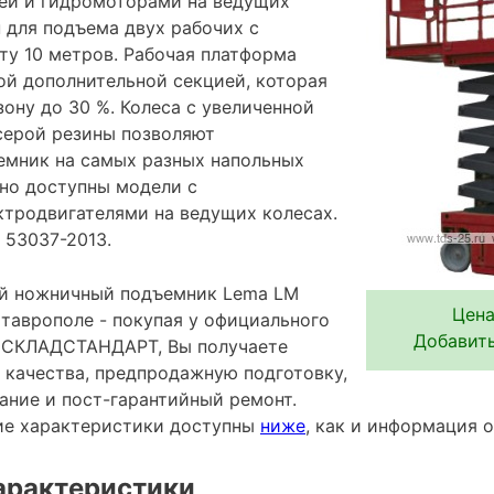
ей и гидромоторами на ведущих
 для подъема двух рабочих с
ту 10 метров. Рабочая платформа
й дополнительной секцией, которая
ону до 30 %. Колеса с увеличенной
серой резины позволяют
емник на самых разных напольных
но доступны модели с
тродвигателями на ведущих колесах.
 53037-2013.
й ножничный подъемник Lema LM
Цена
таврополе - покупая у официального
Добавить
 СКЛАДСТАНДАРТ, Вы получаете
 качества, предпродажную подготовку,
ание и пост-гарантийный ремонт.
ие характеристики доступны
ниже
, как и информация 
арактеристики