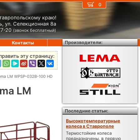
0
Ставропольскому краю!
, ул. Селекционная 8а
77-20
(звонок бесплатный)
Производители:
Контакты
править эту страницу:
ema LM WPSP-032B-100 HD
ema LM
Последние статьи:
Высокотемпературные
колеса в Ставрополе
Термостойкие колеса
предназначены, в первую