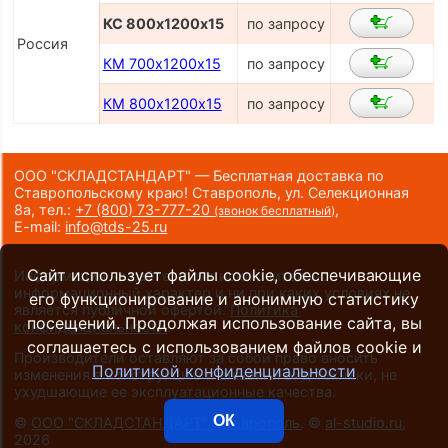
КС 800х1200х15
по запросу
Россия
КМ 700х1200х15
по запросу
КМ 800х1200х15
по запросу
ООО "СКЛАДСТАНДАРТ" — Бесплатная доставка по
Ставропольскому краю! Ставрополь, ул. Селекционная
8а,
тел.:
+7 (800) 73-777-20
,
(звонок бесплатный)
E-mail:
info@tds-25.ru
Сайт использует файлы cookie, обеспечивающие
Информация на сайте носит исключительно
информационный характер и ни при каких условиях не
его функционирование и анонимную статистику
является публичной офертой.
Политика
посещений. Продолжая использование сайта, вы
конфиденциальности
.
соглашаетесь с использованием файлов cookie и
Производители оставляют за собой право вносить
Политикой конфиденциальности
изменения в конструкцию и внешний вид техники, не
ухудшающие ее эксплуатационные качества.
ОК
©
ООО "СКЛАДСТАНДАРТ", Ставрополь
, ©
al-studio.ru
,
2026