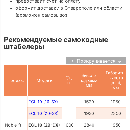
предоставит счёт на оплату
оформит доставку в Ставрополе или области
(возможен самовывоз)
Рекомендуемые самоходные
штабелеры
← Прокручивается →
Габаритн.
Высота
Г/п,
высота
Произв.
Модель
подъема,
кг
(min),
мм
мм
ECL 10 (16-SX)
1530
1950
ECL 10 (20-SX)
1930
2350
Noblelift
ECL 10 (29-DX)
1000
2840
1950