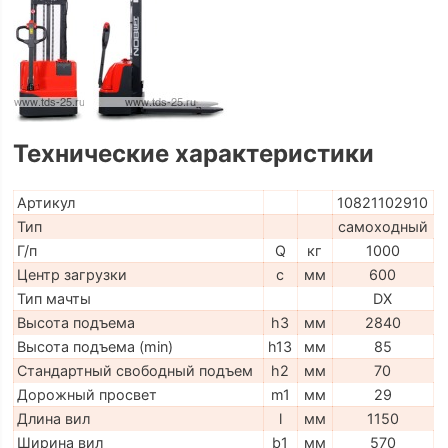
Технические характеристики
Артикул
10821102910
Тип
самоходный
Г/п
Q
кг
1000
Центр загрузки
c
мм
600
Тип мачты
DX
Высота подъема
h3
мм
2840
Высота подъема (min)
h13
мм
85
Стандартный свободный подъем
h2
мм
70
Дорожный просвет
m1
мм
29
Длина вил
l
мм
1150
Ширина вил
b1
мм
570