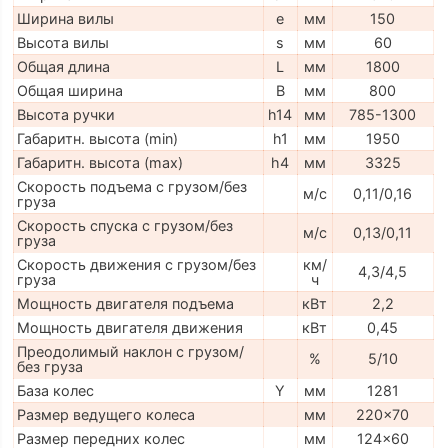
Ширина вилы
e
мм
150
Высота вилы
s
мм
60
Общая длина
L
мм
1800
Общая ширина
B
мм
800
Высота ручки
h14
мм
785-1300
Габаритн. высота (min)
h1
мм
1950
Габаритн. высота (max)
h4
мм
3325
Скорость подъема с грузом/без
м/с
0,11/0,16
груза
Скорость спуска с грузом/без
м/с
0,13/0,11
груза
Скорость движения с грузом/без
км/
4,3/4,5
груза
ч
Мощность двигателя подъема
кВт
2,2
Мощность двигателя движения
кВт
0,45
Преодолимый наклон с грузом/
%
5/10
без груза
База колес
Y
мм
1281
Размер ведущего колеса
мм
220x70
Размер передних колес
мм
124x60