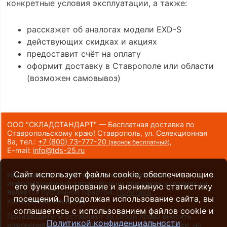
конкретные условия эксплуатации, а также:
расскажет об аналогах модели EXD-S
действующих скидках и акциях
предоставит счёт на оплату
оформит доставку в Ставрополе или области
(возможен самовывоз)
ООО "СКЛАДСТАНДАРТ" — Бесплатная доставка по
Ставропольскому краю! Ставрополь, ул. Селекционная
8а,
тел.:
+7 (800) 73-777-20
,
(звонок бесплатный)
E-mail:
info@tds-25.ru
Сайт использует файлы cookie, обеспечивающие
Информация на сайте носит исключительно
информационный характер и ни при каких условиях не
его функционирование и анонимную статистику
является публичной офертой.
Политика
посещений. Продолжая использование сайта, вы
конфиденциальности
.
соглашаетесь с использованием файлов cookie и
Производители оставляют за собой право вносить
Политикой конфиденциальности
изменения в конструкцию и внешний вид техники, не