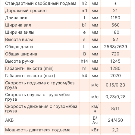
Стандартный свободный подъем
h2
мм
∗
Дорожный просвет
m1
мм
21
Длина вил
l
мм
1150
Ширина вил
b1
мм
560
Ширина вилы
e
мм
180
Высота вилы
s
мм
52
Общая длина
L
мм
2568/2639
Общая ширина
B
мм
720
Высота ручки
h14
мм
1245
Габаритн. высота (min)
h1
мм
1280
Габаритн. высота (max)
h4
мм
2070
Скорость подъема с грузом/без
м/с
0,15/0,23
груза
Скорость спуска с грузом/без
м/с
0,23/0,28
груза
Скорость движения с грузом/без
км/
8/11
груза
ч
В/
АКБ
24/450
Ач
Мощность двигателя подъема
кВт
2,2