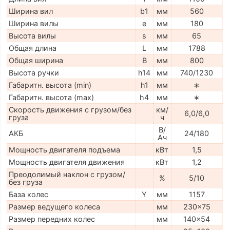
Ширина вил
b1
мм
560
Ширина вилы
e
мм
180
Высота вилы
s
мм
65
Общая длина
L
мм
1788
Общая ширина
B
мм
800
Высота ручки
h14
мм
740/1230
Габаритн. высота (min)
h1
мм
∗
Габаритн. высота (max)
h4
мм
∗
Скорость движения с грузом/без
км/
6,0/6,0
груза
ч
В/
АКБ
24/180
Ач
Мощность двигателя подъема
кВт
1,5
Мощность двигателя движения
кВт
1,2
Преодолимый наклон с грузом/
%
5/10
без груза
База колес
Y
мм
1157
Размер ведущего колеса
мм
230x75
Размер передних колес
мм
140x54