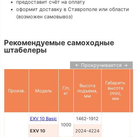
предоставит счёт на оплату
оформит доставку в Ставрополе или области
(возможен самовывоз)
Рекомендуемые самоходные
штабелеры
← Прокручивается →
Габаритн.
Высота
Г/п,
высота
Произв.
Модель
подъема,
п
кг
(min),
мм
мм
EXV 10 Basic
1462-1912
1000
EXV 10
2024-4224