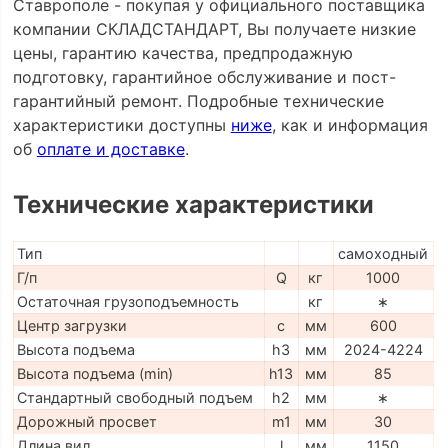
Ставрополе - покупая у официального поставщика
компании СКЛАДСТАНДАРТ, Вы получаете низкие
цены, гарантию качества, предпродажную
подготовку, гарантийное обслуживание и пост-
гарантийный ремонт. Подробные технические
характеристики доступны
ниже
, как и информация
об
оплате и доставке
.
Технические характеристики
Тип
самоходный
Г/п
Q
кг
1000
Остаточная грузоподъемность
кг
∗
Центр загрузки
c
мм
600
Высота подъема
h3
мм
2024-4224
Высота подъема (min)
h13
мм
85
Стандартный свободный подъем
h2
мм
∗
Дорожный просвет
m1
мм
30
Длина вил
l
мм
1150