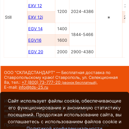
EXV 12
2
1200
2024-4386
Still
EXV 12i
∗
22
EGV 14
1400
1844-5466
EGV16
1600
EGV 20
2000
2900-4380
ООО "СКЛАДСТАНДАРТ" — Бесплатная доставка по
Ставропольскому краю! Ставрополь, ул. Селекционная
8а,
тел.:
+7 (800) 73-777-20
,
(звонок бесплатный)
E-mail:
info@tds-25.ru
Сайт использует файлы cookie, обеспечивающие
Информация на сайте носит исключительно
информационный характер и ни при каких условиях не
его функционирование и анонимную статистику
является публичной офертой.
Политика
посещений. Продолжая использование сайта, вы
конфиденциальности
.
соглашаетесь с использованием файлов cookie и
Производители оставляют за собой право вносить
Политикой конфиденциальности