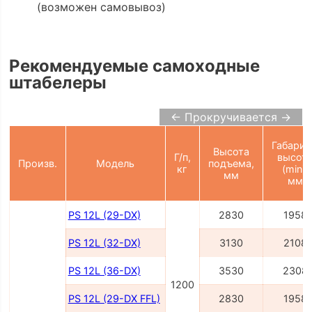
(возможен самовывоз)
Рекомендуемые самоходные
штабелеры
← Прокручивается →
Габарит
Высота
Г/п,
высот
Произв.
Модель
подъема,
кг
(min),
мм
мм
PS 12L (29-DX)
2830
1958
PS 12L (32-DX)
3130
2108
PS 12L (36-DX)
3530
2308
1200
PS 12L (29-DX FFL)
2830
1958