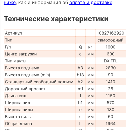
ниже
, как и информация об
оплате и доставке
.
Технические характеристики
Артикул
10827162920
Тип
самоходный
Г/п
Q
кг
1600
Центр загрузки
c
мм
600
Тип мачты
DX FFL
Высота подъема
h3
мм
2830
Высота подъема (min)
h13
мм
90
Стандартный свободный подъем
h2
мм
1410
Дорожный просвет
m1
мм
28
Длина вил
l
мм
1150
Ширина вил
b1
мм
570
Ширина вилы
e
мм
180
Высота вилы
s
мм
60
Общая длина
L
мм
1964