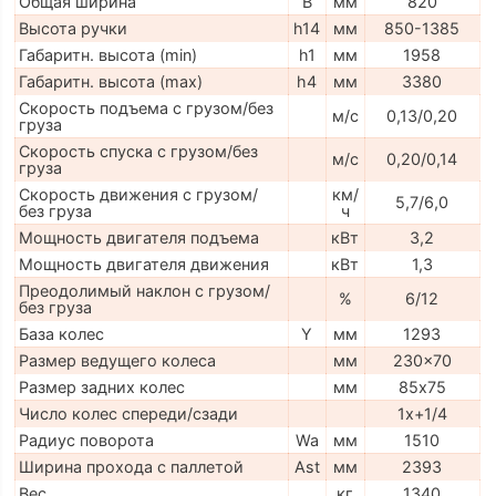
Общая ширина
B
мм
820
Высота ручки
h14
мм
850-1385
Габаритн. высота (min)
h1
мм
1958
Габаритн. высота (max)
h4
мм
3380
Скорость подъема с грузом/без
м/с
0,13/0,20
груза
Скорость спуска с грузом/без
м/с
0,20/0,14
груза
Скорость движения с грузом/
км/
5,7/6,0
без груза
ч
Мощность двигателя подъема
кВт
3,2
Мощность двигателя движения
кВт
1,3
Преодолимый наклон с грузом/
%
6/12
без груза
База колес
Y
мм
1293
Размер ведущего колеса
мм
230x70
Размер задних колес
мм
85х75
Число колес спереди/сзади
1x+1/4
Радиус поворота
Wa
мм
1510
Ширина прохода с паллетой
Ast
мм
2393
Вес
кг
1340