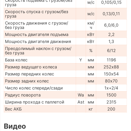
Скорость подъема с грузом/без
м/с
0,105/0,15
груза
Скорость спуска с грузом/без
м/с
0,13/0,11
груза
Скорость движения с грузом/
км/
6,0/6,0
без груза
ч
Мощность двигателя подъема
кВт
2,2
Мощность двигателя движения
кВт
1,3
Преодолимый наклон с грузом/
%
6/12
без груза
База колес
Y
мм
1196
Размер ведущего колеса
мм
252х88
Размер передних колес
мм
150х54
Размер задних колес
мм
80х70
Число колес спереди/сзади
1x+2/4
Радиус поворота
Wa
мм
1500
Ширина прохода с паллетой
Ast
мм
2315
Вес АКБ
кг
200
Видео