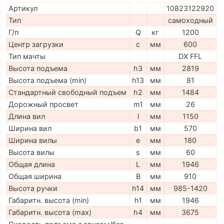
Артикул
10823122920
Тип
самоходный
Г/п
Q
кг
1200
Центр загрузки
c
мм
600
Тип мачты
DX FFL
Высота подъема
h3
мм
2819
Высота подъема (min)
h13
мм
81
Стандартный свободный подъем
h2
мм
1484
Дорожный просвет
m1
мм
26
Длина вил
l
мм
1150
Ширина вил
b1
мм
570
Ширина вилы
e
мм
180
Высота вилы
s
мм
60
Общая длина
L
мм
1946
Общая ширина
B
мм
910
Высота ручки
h14
мм
985-1420
Габаритн. высота (min)
h1
мм
1946
Габаритн. высота (max)
h4
мм
3675