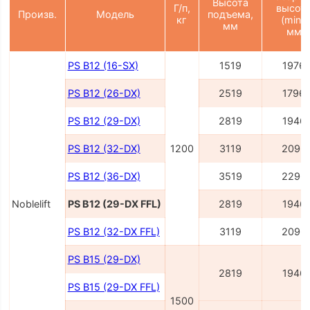
Высота
Г/п,
высот
Произв.
Модель
подъема,
кг
(min),
мм
мм
PS B12 (16-SX)
1519
1976
PS B12 (26-DX)
2519
1796
PS B12 (29-DX)
2819
1946
PS B12 (32-DX)
1200
3119
2096
PS B12 (36-DX)
3519
2296
Noblelift
PS B12 (29-DX FFL)
2819
1946
PS B12 (32-DX FFL)
3119
2096
PS B15 (29-DX)
2819
1946
PS B15 (29-DX FFL)
1500