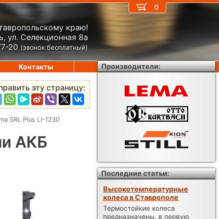
0
Ставропольскому краю!
, ул. Селекционная 8а
77-20
(звонок бесплатный)
Производители:
Контакты
править эту страницу:
a SRL Plus LI-1230
ми АКБ
Последние статьи:
Высокотемпературные
колеса в Ставрополе
Термостойкие колеса
предназначены, в первую