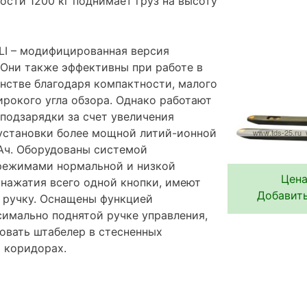
ости 1200 кг поднимает груз на высоту
 LI – модифицированная версия
 Они также эффективны при работе в
нстве благодаря компактности, малого
ирокого угла обзора. Однако работают
подзарядки за счет увеличения
 установки более мощной литий-ионной
Ач. Оборудованы системой
режимами нормальной и низкой
Цена
нажатия всего одной кнопки, имеют
Добавить
 ручку. Оснащены функцией
имально поднятой ручке управления,
зовать штабелер в стесненных
х коридорах.