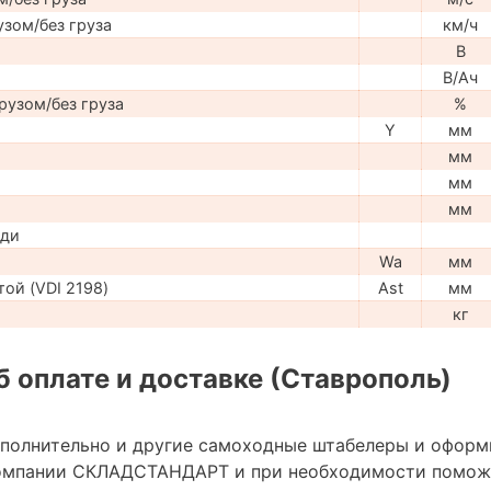
узом/без груза
км/ч
В
В/Ач
рузом/без груза
%
Y
мм
мм
мм
мм
ади
Wa
мм
ой (VDI 2198)
Ast
мм
кг
 оплате и доставке (Ставрополь)
ополнительно и другие самоходные штабелеры и оформ
омпании СКЛАДСТАНДАРТ и при необходимости помож