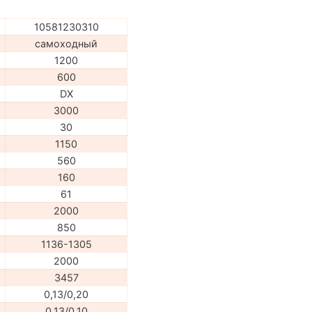
10581230310
самоходный
1200
600
DX
3000
30
1150
560
160
61
2000
850
1136-1305
2000
3457
0,13/0,20
0,13/0,10