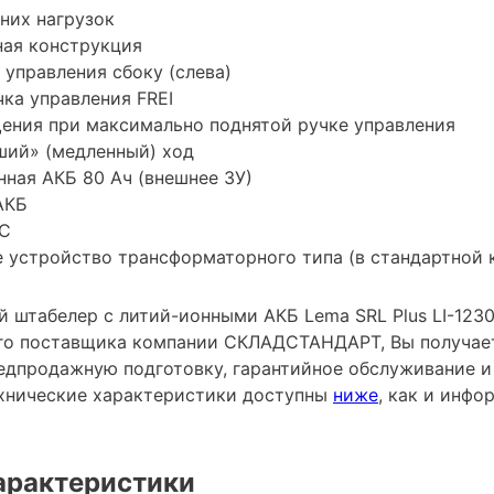
них нагрузок
ная конструкция
 управления сбоку (слева)
ка управления FREI
ения при максимально поднятой ручке управления
ший» (медленный) ход
нная АКБ 80 Ач (внешнее ЗУ)
АКБ
DС
 устройство трансформаторного типа (в стандартной 
 штабелер с литий-ионными АКБ Lema SRL Plus LI-1230
го поставщика компании СКЛАДСТАНДАРТ, Вы получает
редпродажную подготовку, гарантийное обслуживание и
хнические характеристики доступны
ниже
, как и инф
арактеристики