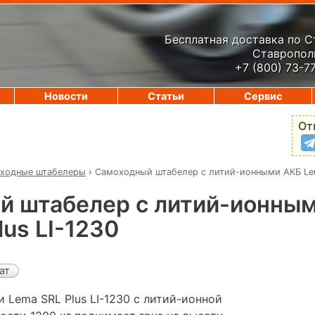
Бесплатная доставка по 
Ставрополь
+7 (800) 73-7
Новости
Статьи
Сервис
От
ходные штабелеры
›
Самоходный штабелер с литий-ионными АКБ Lem
й штабелер с литий-ионны
lus LI-1230
ат
 Lema SRL Plus LI-1230 с литий-ионной