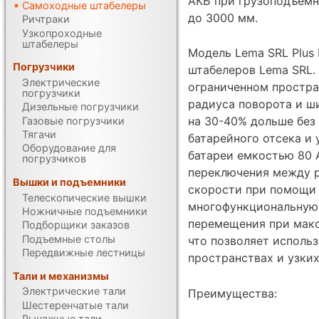
АКБ при грузоподъемн
Самоходные штабелеры
до 3000 мм.
Ричтраки
Узкопроходные
штабелеры
Модель Lema SRL Plus
Погрузчики
штабелеров Lema SRL.
Электрические
ограниченном простра
погрузчики
радиуса поворота и ш
Дизельные погрузчики
на 30-40% дольше без 
Газовые погрузчики
Тягачи
батарейного отсека и
Оборудование для
батареи емкостью 80 
погрузчиков
переключения между 
Вышки и подъемники
скорости при помощи 
Телескопические вышки
многофункциональную
Ножничные подъемники
перемещения при макс
Подборщики заказов
Подъемные столы
что позволяет исполь
Передвижные лестницы
пространствах и узки
Тали и механизмы
Электрические тали
Преимущества:
Шестеренчатые тали
Рычажные тали