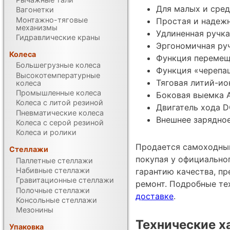
Для малых и сред
Вагонетки
Монтажно-тяговые
Простая и надеж
механизмы
Удлиненная ручка
Гидравлические краны
Эргономичная руч
Колеса
Функция перемещ
Большегрузные колеса
Функция «черепа
Высокотемпературные
Тяговая литий-ио
колеса
Промышленные колеса
Боковая выемка 
Колеса с литой резиной
Двигатель хода 
Пневматические колеса
Внешнее зарядное
Колеса с серой резиной
Колеса и ролики
Продается самоходный
Стеллажи
покупая у официально
Паллетные стеллажи
Набивные стеллажи
гарантию качества, п
Гравитационные стеллажи
ремонт. Подробные те
Полочные стеллажи
доставке
.
Консольные стеллажи
Мезонины
Технические х
Упаковка