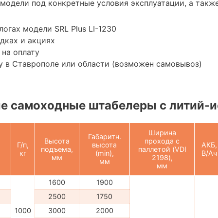
модели под конкретные условия эксплуатации, а также
логах модели SRL Plus LI-1230
дках и акциях
 на оплату
у в Ставрополе или области (возможен самовывоз)
е самоходные штабелеры с литий-и
Ширина
Габаритн.
Высота
прохода с
Г/п,
высота
АКБ,
подъема,
паллетой (VDI
кг
(min),
В/Ач
мм
2198),
мм
мм
1600
1900
2500
1750
1000
3000
2000