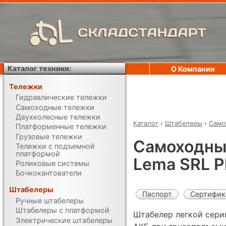
СКЛАДСТАНДАРТ
Каталог техники:
О Компании
Тележки
Гидравлические тележки
Самоходные тележки
Двухколесные тележки
Каталог
›
Штабелеры
›
Само
Платформенные тележки
Грузовые тележки
Самоходны
Тележки с подъемной
платформой
Lema SRL P
Роликовые системы
Бочкокантователи
Штабелеры
Паспорт
Сертифик
Ручные штабелеры
Штабелеры с платформой
Штабелер легкой серии
Электрические штабелеры