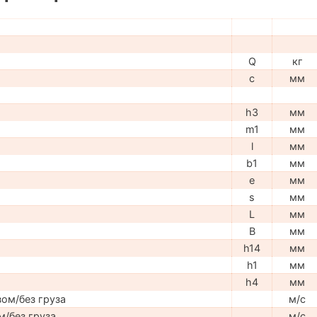
Q
кг
c
мм
h3
мм
m1
мм
l
мм
b1
мм
e
мм
s
мм
L
мм
B
мм
h14
мм
h1
мм
h4
мм
ом/без груза
м/с
м/без груза
м/с