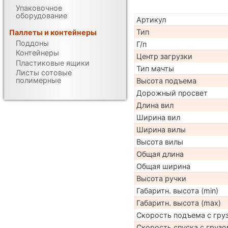
Упаковочное
оборудование
Артикул
Тип
Паллеты и контейнеры
Поддоны
Г/п
Контейнеры
Центр загрузки
Пластиковые ящики
Тип мачты
Листы сотовые
полимерные
Высота подъема
Дорожный просвет
Длина вил
Ширина вил
Ширина вилы
Высота вилы
Общая длина
Общая ширина
Высота ручки
Габаритн. высота (min)
Габаритн. высота (max)
Скорость подъема с груз
Скорость спуска с грузо