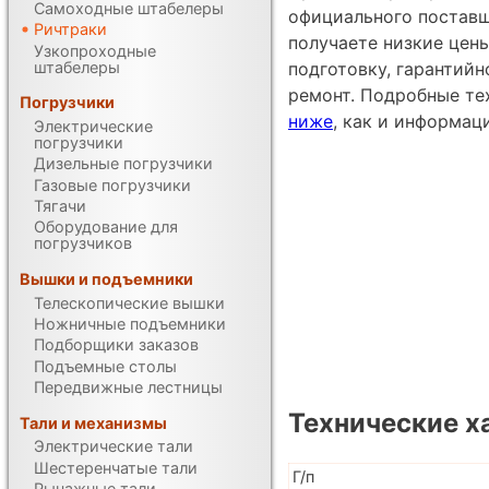
Самоходные штабелеры
официального постав
Ричтраки
получаете низкие цен
Узкопроходные
штабелеры
подготовку, гарантий
ремонт. Подробные те
Погрузчики
ниже
, как и информац
Электрические
погрузчики
Дизельные погрузчики
Газовые погрузчики
Тягачи
Оборудование для
погрузчиков
Вышки и подъемники
Телескопические вышки
Ножничные подъемники
Подборщики заказов
Подъемные столы
Передвижные лестницы
Технические х
Тали и механизмы
Электрические тали
Шестеренчатые тали
Г/п
Рычажные тали