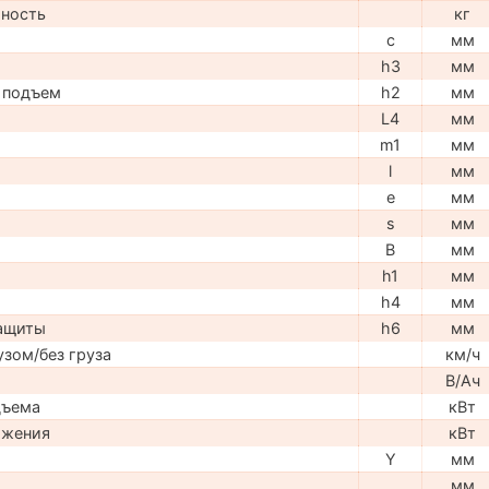
мность
кг
c
мм
h3
мм
 подъем
h2
мм
L4
мм
m1
мм
l
мм
e
мм
s
мм
B
мм
h1
мм
h4
мм
защиты
h6
мм
узом/без груза
км/ч
В/Ач
дъема
кВт
ижения
кВт
Y
мм
мм