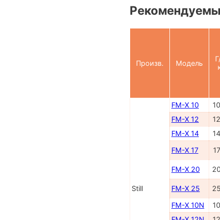
Рекомендуемы
Г
Произв.
Модель
FM-X 10
1
FM-X 12
1
FM-X 14
1
FM-X 17
1
FM-X 20
2
Still
FM-X 25
2
FM-X 10N
1
FM-X 12N
1