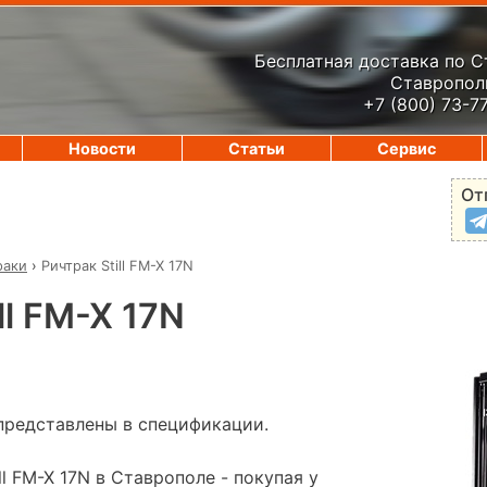
Бесплатная доставка по 
Ставрополь
+7 (800) 73-7
Новости
Статьи
Сервис
От
раки
›
Ричтрак Still FM-X 17N
ll FM-X 17N
представлены в спецификации.
ll FM-X 17N в Ставрополе - покупая у