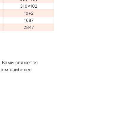
310x102
1x+2
1687
2847
с Вами свяжется
ром наиболее