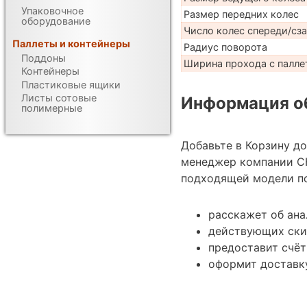
Упаковочное
Размер передних колес
оборудование
Число колес спереди/сз
Паллеты и контейнеры
Радиус поворота
Поддоны
Ширина прохода с паллет
Контейнеры
Пластиковые ящики
Листы сотовые
Информация об
полимерные
Добавьте в Корзину д
менеджер компании С
подходящей модели по
расскажет об ана
действующих ски
предоставит счёт
оформит доставк