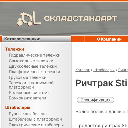
СКЛАДСТАНДАРТ
Каталог техники:
О Компании
Тележки
Гидравлические тележки
Самоходные тележки
Двухколесные тележки
Каталог
›
Штабелеры
›
Ричт
Платформенные тележки
Грузовые тележки
Ричтрак Sti
Тележки с подъемной
платформой
Роликовые системы
Бочкокантователи
Спецификация
Штабелеры
Более полные данные 
Ручные штабелеры
Штабелеры с платформой
Электрические штабелеры
Продается ричтрак Sti