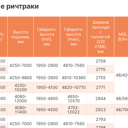
е ричтраки
Ширина
прохода
Габаритн.
Габаритн.
Высота
с
/п,
высота
высота
АКБ,
подъема,
паллетой
кг
(min),
(max),
В/Ач
мм
(VDI
мм
мм
2198),
мм
000
2709
4250-7000
1950-2900
4810-7560
200
2715
48/42
400
4250-9800
1950-3900
4810-10360
2755
4250-
700
1950-4100
4820-10770
2771
10200
4080-
4650-
000
1950-4900
2844
48/56
12000
12570
4080-
4702-
500
1950-4500
2923
48/70
11400
12022
000
2793
4250-7000
1950-2900
4810-7560
200
2798