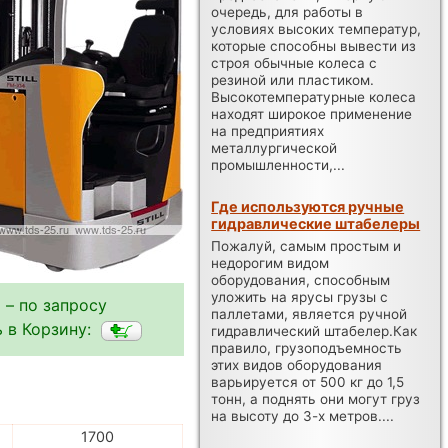
очередь, для работы в
условиях высоких температур,
которые способны вывести из
строя обычные колеса с
резиной или пластиком.
Высокотемпературные колеса
находят широкое применение
на предприятиях
металлургической
промышленности,...
Где используются ручные
гидравлические штабелеры
Пожалуй, самым простым и
недорогим видом
оборудования, способным
уложить на ярусы грузы с
 – по запросу
паллетами, является ручной
 в Корзину:
гидравлический штабелер.Как
правило, грузоподъемность
этих видов оборудования
варьируется от 500 кг до 1,5
тонн, а поднять они могут груз
на высоту до 3-х метров....
1700