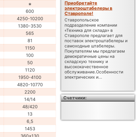
Приобретайте
∗
электроштабелеры в
600
Ставрополе!
4250-10200
Ставропольское
подразделение компании
1380-3530
«Техника для склада» в
565
Ставрополе предлагает для
81
поставок электроштабелеры и
самоходные штабелеры.
1150
Покупателям мы предлагаем
100
демократичные цены на
складскую технику и
50
высококачественное
1120
обслуживание.Особенности
1950-4100
электрических и...
4820-10770
2200
Счетчики:
14/14
48/420
13
6,5
1453
360x130