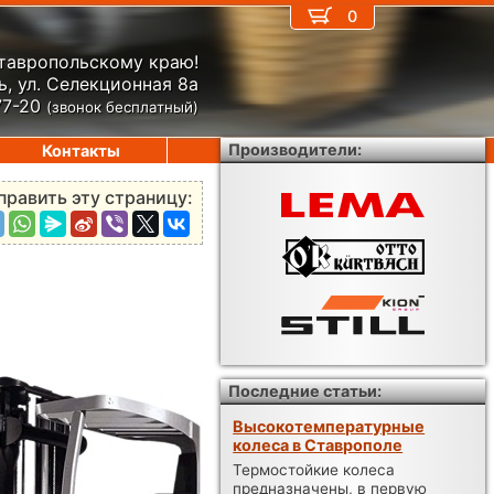
0
Ставропольскому краю!
, ул. Селекционная 8а
77-20
(звонок бесплатный)
Производители:
Контакты
править эту страницу:
Последние статьи:
Высокотемпературные
колеса в Ставрополе
Термостойкие колеса
предназначены, в первую