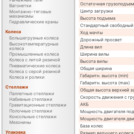
Остаточная грузоподъе
Вагонетки
Центр загрузки
Монтажно-тяговые
механизмы
Высота подъема
Гидравлические краны
Стандартный свободный
Колеса
Ход мачты
Большегрузные колеса
Дорожный просвет
Высокотемпературные
Длина вил
колеса
Ширина вилы
Промышленные колеса
Колеса с литой резиной
Высота вилы
Пневматические колеса
Общая ширина
Колеса с серой резиной
Габаритн. высота (min)
Колеса и ролики
Габаритн. высота (max)
Стеллажи
Общая высота верхней 
Паллетные стеллажи
Скорость движения с гр
Набивные стеллажи
АКБ
Гравитационные стеллажи
Полочные стеллажи
Мощность двигателя по
Консольные стеллажи
Мощность двигателя дв
Мезонины
База колес
Упаковка
Размер ведущего колеса