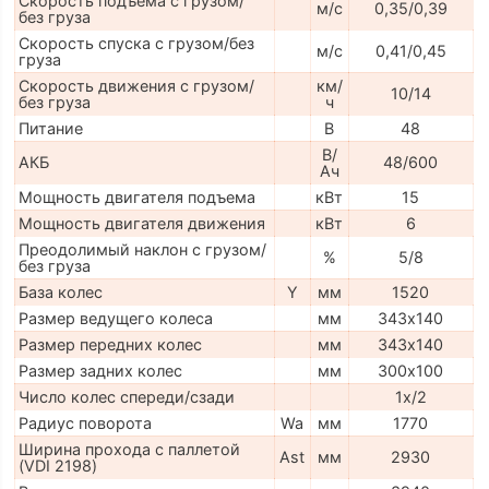
Скорость подъема с грузом/
м/с
0,35/0,39
без груза
Скорость спуска с грузом/без
м/с
0,41/0,45
груза
Скорость движения с грузом/
км/
10/14
без груза
ч
Питание
В
48
В/
АКБ
48/600
Ач
Мощность двигателя подъема
кВт
15
Мощность двигателя движения
кВт
6
Преодолимый наклон с грузом/
%
5/8
без груза
База колес
Y
мм
1520
Размер ведущего колеса
мм
343х140
Размер передних колес
мм
343х140
Размер задних колес
мм
300х100
Число колес спереди/сзади
1х/2
Радиус поворота
Wa
мм
1770
Ширина прохода с паллетой
Ast
мм
2930
(VDI 2198)