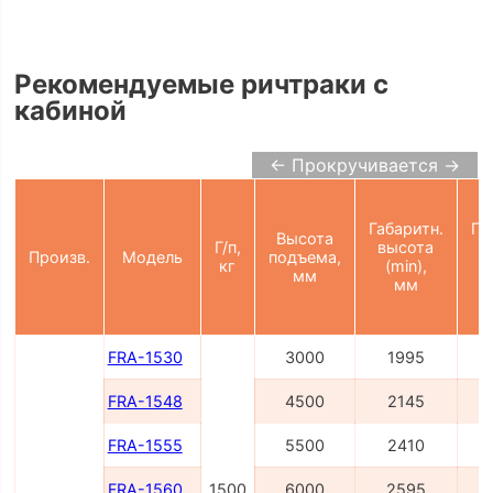
Рекомендуемые ричтраки с
кабиной
← Прокручивается →
Габаритн.
Га
Высота
Г/п,
высота
в
Произв.
Модель
подъема,
кг
(min),
(
мм
мм
FRA-1530
3000
1995
FRA-1548
4500
2145
FRA-1555
5500
2410
FRA-1560
1500
6000
2595