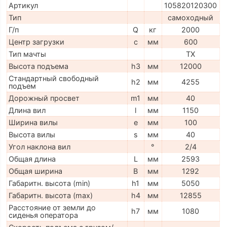
Артикул
105820120300
Тип
самоходный
Г/п
Q
кг
2000
Центр загрузки
c
мм
600
Тип мачты
TX
Высота подъема
h3
мм
12000
Стандартный свободный
h2
мм
4255
подъем
Дорожный просвет
m1
мм
40
Длина вил
l
мм
1150
Ширина вилы
e
мм
100
Высота вилы
s
мм
40
Угол наклона вил
°
2/4
Общая длина
L
мм
2593
Общая ширина
B
мм
1292
Габаритн. высота (min)
h1
мм
5050
Габаритн. высота (max)
h4
мм
12855
Расстояние от земли до
h7
мм
1080
сиденья оператора