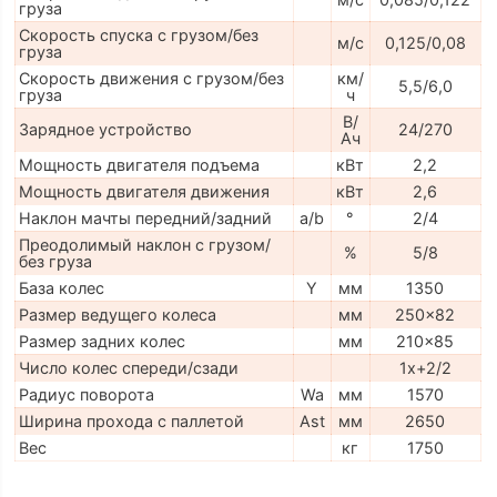
груза
Скорость спуска с грузом/без
м/с
0,125/0,08
груза
Скорость движения с грузом/без
км/
5,5/6,0
груза
ч
В/
Зарядное устройство
24/270
Ач
Мощность двигателя подъема
кВт
2,2
Мощность двигателя движения
кВт
2,6
Наклон мачты передний/задний
a/b
°
2/4
Преодолимый наклон с грузом/
%
5/8
без груза
База колес
Y
мм
1350
Размер ведущего колеса
мм
250x82
Размер задних колес
мм
210x85
Число колес спереди/сзади
1x+2/2
Радиус поворота
Wa
мм
1570
Ширина прохода с паллетой
Ast
мм
2650
Вес
кг
1750