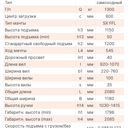
Тип
самоходный
Г/п
Q
кг
1300
Центр загрузки
c
мм
600
Тип мачты
SX FFL
Высота подъема
h3
мм
1150
Высота подъема (min)
h13
мм
50
Стандартный свободный подъем
h2
мм
1200
Ход мачты
L4
мм
545
Дорожный просвет
m1
мм
40
Длина вил
l
мм
920-1070
Ширина вил
b1
мм
220-760
Ширина вилы
e
мм
100
Высота вилы
s
мм
35
Общая длина
L
мм
2080
Общая ширина
B
мм
1180
Высота ручки
h14
мм
1030-1415
Габаритн. высота (min)
h1
мм
1796
Габаритн. высота (max)
h4
мм
2085
Скорость подъема с грузом/без
м/с
0,085/0,122