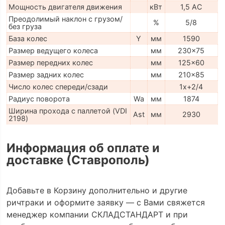
Мощность двигателя движения
кВт
1,5 АС
Преодолимый наклон с грузом/
%
5/8
без груза
База колес
Y
мм
1590
Размер ведущего колеса
мм
230x75
Размер передних колес
мм
125x60
Размер задних колес
мм
210x85
Число колес спереди/сзади
1x+2/4
Радиус поворота
Wa
мм
1874
Ширина прохода с паллетой (VDI
Ast
мм
2930
2198)
Информация об оплате и
доставке (Ставрополь)
Добавьте в Корзину дополнительно и другие
ричтраки и оформите заявку — с Вами свяжется
менеджер компании СКЛАДСТАНДАРТ и при