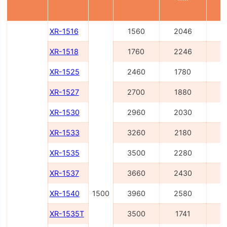
XR-1516
1560
2046
2
XR-1518
1760
2246
2
XR-1525
2460
1780
3
XR-1527
2700
1880
3
XR-1530
2960
2030
3
XR-1533
3260
2180
4
XR-1535
3500
2280
4
XR-1537
3660
2430
4
XR-1540
1500
3960
2580
4
XR-1535T
3500
1741
4