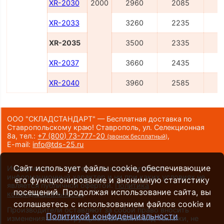
XR-2030
2000
2960
2085
3
XR-2033
3260
2235
4
XR-2035
3500
2335
4
XR-2037
3660
2435
4
XR-2040
3960
2585
4
ООО "СКЛАДСТАНДАРТ" — Бесплатная доставка по
Ставропольскому краю! Ставрополь, ул. Селекционная
8а,
тел.:
+7 (800) 73-777-20
,
(звонок бесплатный)
E-mail:
info@tds-25.ru
Сайт использует файлы cookie, обеспечивающие
Информация на сайте носит исключительно
информационный характер и ни при каких условиях не
его функционирование и анонимную статистику
является публичной офертой.
Политика
посещений. Продолжая использование сайта, вы
конфиденциальности
.
соглашаетесь с использованием файлов cookie и
Производители оставляют за собой право вносить
Политикой конфиденциальности
изменения в конструкцию и внешний вид техники, не