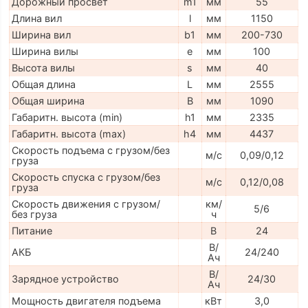
Дорожный просвет
m1
мм
55
Длина вил
l
мм
1150
Ширина вил
b1
мм
200-730
Ширина вилы
e
мм
100
Высота вилы
s
мм
40
Общая длина
L
мм
2555
Общая ширина
B
мм
1090
Габаритн. высота (min)
h1
мм
2335
Габаритн. высота (max)
h4
мм
4437
Скорость подъема с грузом/без
м/с
0,09/0,12
груза
Скорость спуска с грузом/без
м/с
0,12/0,08
груза
Скорость движения с грузом/
км/
5/6
без груза
ч
Питание
В
24
В/
АКБ
24/240
Ач
В/
Зарядное устройство
24/30
Ач
Мощность двигателя подъема
кВт
3,0