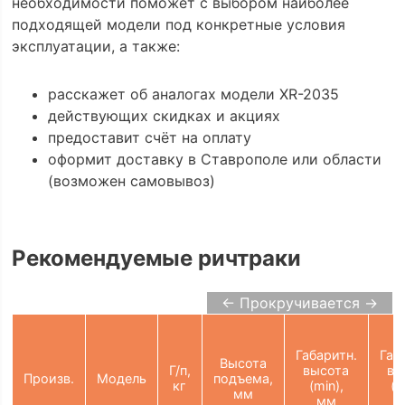
необходимости поможет с выбором наиболее
подходящей модели под конкретные условия
эксплуатации, а также:
расскажет об аналогах модели XR-2035
действующих скидках и акциях
предоставит счёт на оплату
оформит доставку в Ставрополе или области
(возможен самовывоз)
Рекомендуемые ричтраки
← Прокручивается →
Габаритн.
Габ
Высота
Г/п,
высота
вы
Произв.
Модель
подъема,
кг
(min),
(m
мм
мм