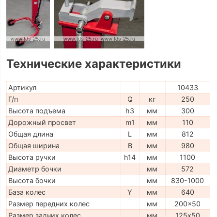
Технические характеристики
Артикул
10433
Г/п
Q
кг
250
Высота подъема
h3
мм
300
Дорожный просвет
m1
мм
110
Общая длина
L
мм
812
Общая ширина
B
мм
980
Высота ручки
h14
мм
1100
Диаметр бочки
мм
572
Высота бочки
мм
830-1000
База колес
Y
мм
640
Размер передних колес
мм
200x50
Размер задних колес
мм
125х50