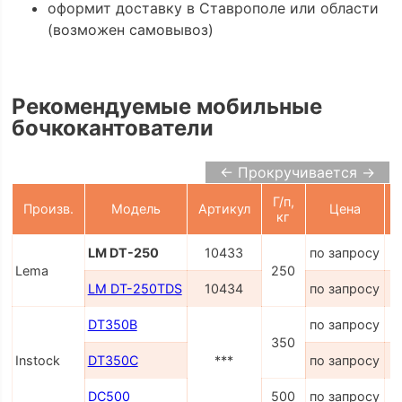
оформит доставку в Ставрополе или области
(возможен самовывоз)
Рекомендуемые мобильные
бочкокантователи
← Прокручивается →
Г/п,
Произв.
Модель
Артикул
Цена
кг
LM DT-250
10433
по запросу
Lema
250
LM DT-250TDS
10434
по запросу
DT350B
по запросу
350
Instock
DT350C
***
по запросу
DC500
500
по запросу