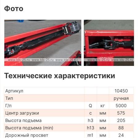
Фото
Технические характеристики
Артикул
10450
Тип
ручная
Г/п
Q
кг
5000
Центр загрузки
c
мм
575
Высота подъема
h3
мм
205
Высота подъема (min)
h13
мм
88
Дорожный просвет
m1
мм
24