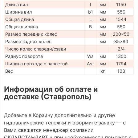
Длина вил
l
мм
1150
Ширина вил
b1
мм
550
Общая длина
L
мм
1544
Общая ширина
B
мм
550
Размер передних колес
мм
200x50
Размер задних колес
мм
85x80
Число колес спереди/сзади
2/4
Радиус поворота
Wa
мм
1300
Ширина прохода с паллетой
Ast
мм
1794
Вес
кг
103
Информация об оплате и
доставке (Ставрополь)
Добавьте в Корзину дополнительно и другие
гидравлические тележки и оформите заявку — с
Вами свяжется менеджер компании
СКЛАДСТАНДАРТ и при необходимости поможет с