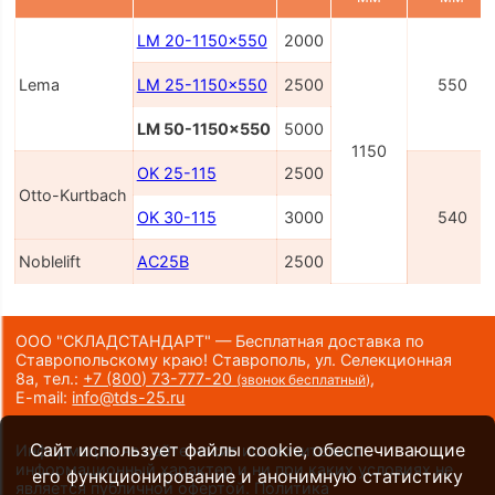
LM 20-1150x550
2000
Lema
LM 25-1150x550
2500
550
LM 50-1150x550
5000
1150
OK 25-115
2500
Otto-Kurtbach
OK 30-115
3000
540
Noblelift
AC25B
2500
ООО "СКЛАДСТАНДАРТ" — Бесплатная доставка по
Ставропольскому краю! Ставрополь, ул. Селекционная
8а,
тел.:
+7 (800) 73-777-20
,
(звонок бесплатный)
E-mail:
info@tds-25.ru
Сайт использует файлы cookie, обеспечивающие
Информация на сайте носит исключительно
информационный характер и ни при каких условиях не
его функционирование и анонимную статистику
является публичной офертой.
Политика