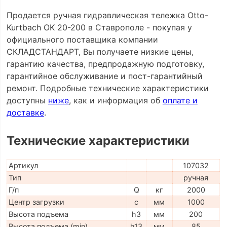
Продается ручная гидравлическая тележка Otto-
Kurtbach OK 20-200 в Ставрополе - покупая у
официального поставщика компании
СКЛАДСТАНДАРТ, Вы получаете низкие цены,
гарантию качества, предпродажную подготовку,
гарантийное обслуживание и пост-гарантийный
ремонт. Подробные технические характеристики
доступны
ниже
, как и информация об
оплате и
доставке
.
Технические характеристики
Артикул
107032
Тип
ручная
Г/п
Q
кг
2000
Центр загрузки
c
мм
1000
Высота подъема
h3
мм
200
Высота подъема (min)
h13
мм
85