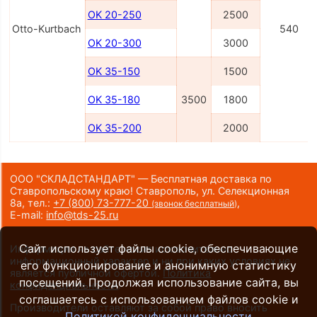
OK 20-250
2500
Otto-Kurtbach
540
OK 20-300
3000
OK 35-150
1500
OK 35-180
3500
1800
OK 35-200
2000
ООО "СКЛАДСТАНДАРТ" — Бесплатная доставка по
Ставропольскому краю! Ставрополь, ул. Селекционная
8а,
тел.:
+7 (800) 73-777-20
,
(звонок бесплатный)
E-mail:
info@tds-25.ru
Сайт использует файлы cookie, обеспечивающие
Информация на сайте носит исключительно
информационный характер и ни при каких условиях не
его функционирование и анонимную статистику
является публичной офертой.
Политика
посещений. Продолжая использование сайта, вы
конфиденциальности
.
соглашаетесь с использованием файлов cookie и
Производители оставляют за собой право вносить
Политикой конфиденциальности