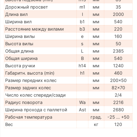
Дорожный просвет
m1
мм
35
Длина вил
l
мм
2000
Ширина вил
b1
мм
540
Расстояние между вилами
b3
мм
220
Ширина вилы
e
мм
160
Высота вилы
s
мм
50
Общая длина
L
мм
2385
Общая ширина
B
мм
540
Высота ручки
h14
мм
1240
Габаритн. высота (min)
h1
мм
460
Размер передних колес
мм
200x50
Размер задних колес
мм
82x70
Число колес спереди/сзади
2/4
Радиус поворота
Wa
мм
2216
Ширина прохода с паллетой
Ast
мм
2680
Рабочая температура
град.
-25 … +50
Вес
кг
120