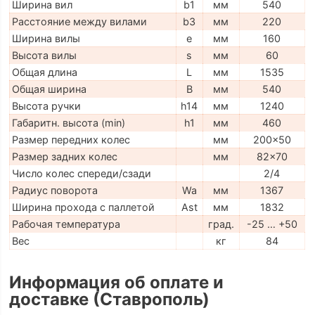
Ширина вил
b1
мм
540
Расстояние между вилами
b3
мм
220
Ширина вилы
e
мм
160
Высота вилы
s
мм
60
Общая длина
L
мм
1535
Общая ширина
B
мм
540
Высота ручки
h14
мм
1240
Габаритн. высота (min)
h1
мм
460
Размер передних колес
мм
200x50
Размер задних колес
мм
82x70
Число колес спереди/сзади
2/4
Радиус поворота
Wa
мм
1367
Ширина прохода с паллетой
Ast
мм
1832
Рабочая температура
град.
-25 … +50
Вес
кг
84
Информация об оплате и
доставке (Ставрополь)