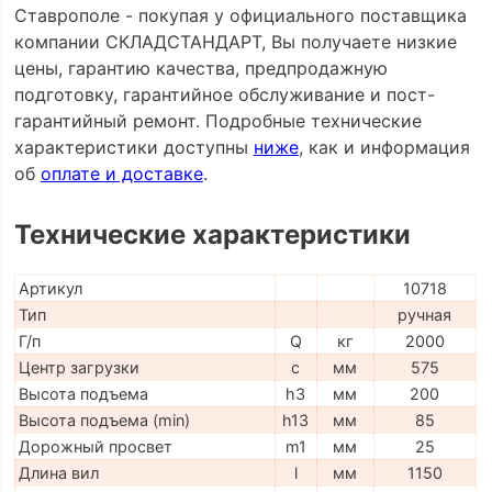
Ставрополе - покупая у официального поставщика
компании СКЛАДСТАНДАРТ, Вы получаете низкие
цены, гарантию качества, предпродажную
подготовку, гарантийное обслуживание и пост-
гарантийный ремонт. Подробные технические
характеристики доступны
ниже
, как и информация
об
оплате и доставке
.
Технические характеристики
Артикул
10718
Тип
ручная
Г/п
Q
кг
2000
Центр загрузки
c
мм
575
Высота подъема
h3
мм
200
Высота подъема (min)
h13
мм
85
Дорожный просвет
m1
мм
25
Длина вил
l
мм
1150