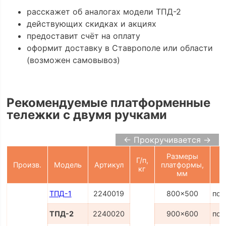
расскажет об аналогах модели ТПД-2
действующих скидках и акциях
предоставит счёт на оплату
оформит доставку в Ставрополе или области
(возможен самовывоз)
Рекомендуемые платформенные
тележки с двумя ручками
← Прокручивается →
Размеры
Г/п,
Произв.
Модель
Артикул
платформы,
кг
мм
ТПД-1
2240019
800x500
по 
ТПД-2
2240020
900x600
по 