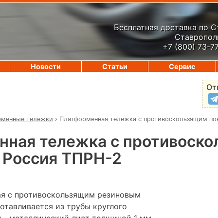
Бесплатная доставка по 
Ставрополь
+7 (800) 73-7
Новости
Статьи
Сервис
От
рменные тележки
›
Платформенная тележка с противоскользящим по
нная тележка с противоск
 Россия ТПРН-2
ая с противоскользящим резиновым
отавливается из трубы круглого
л - металлический лист толщиной 1 мм