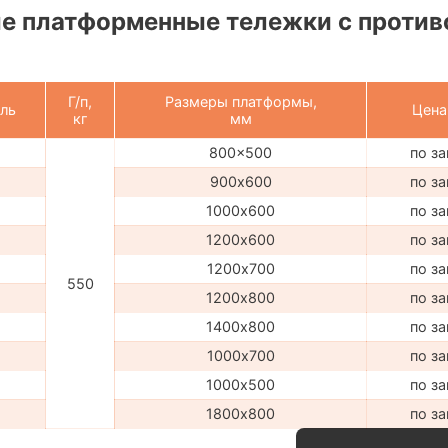
е платформенные тележки с проти
Г/п,
Размеры платформы,
ль
Цена
кг
мм
800x500
по з
900х600
по з
1000х600
по з
1200х600
по з
1200х700
по з
550
1200х800
по з
1400х800
по з
1000х700
по з
1000х500
по з
1800х800
по з