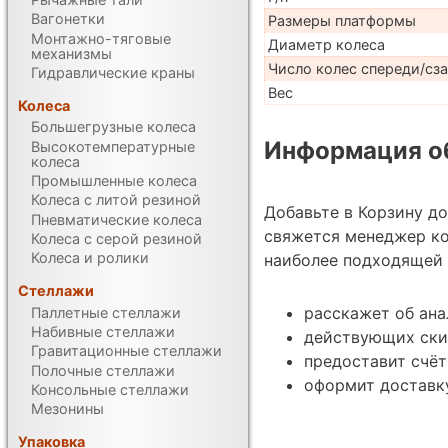
Вагонетки
Размеры платформы
Монтажно-тяговые
Диаметр колеса
механизмы
Число колес спереди/сз
Гидравлические краны
Вес
Колеса
Большегрузные колеса
Информация об
Высокотемпературные
колеса
Промышленные колеса
Колеса с литой резиной
Добавьте в Корзину д
Пневматические колеса
свяжется менеджер к
Колеса с серой резиной
Колеса и ролики
наиболее подходящей 
Стеллажи
расскажет об ан
Паллетные стеллажи
Набивные стеллажи
действующих ски
Гравитационные стеллажи
предоставит счёт
Полочные стеллажи
оформит доставк
Консольные стеллажи
Мезонины
Упаковка