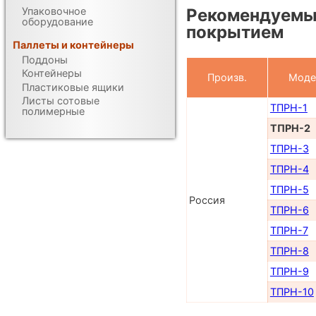
Упаковочное
Рекомендуемы
оборудование
покрытием
Паллеты и контейнеры
Поддоны
Контейнеры
Произв.
Моде
Пластиковые ящики
Листы сотовые
ТПРН-1
полимерные
ТПРН-2
ТПРН-3
ТПРН-4
ТПРН-5
Россия
ТПРН-6
ТПРН-7
ТПРН-8
ТПРН-9
ТПРН-10