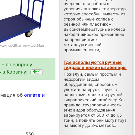
очередь, для работы в
условиях высоких температур,
которые способны вывести из
строя обычные колеса с
резиной или пластиком.
Высокотемпературные колеса
находят широкое применение
на предприятиях
металлургической
промышленности,...
Где используются ручные
 – по запросу
гидравлические штабелеры
 в Корзину:
Пожалуй, самым простым и
недорогим видом
оборудования, способным
уложить на ярусы грузы с
ормация об
оплате и
паллетами, является ручной
гидравлический штабелер.Как
правило, грузоподъемность
этих видов оборудования
варьируется от 500 кг до 1,5
тонн, а поднять они могут груз
на высоту до 3-х метров....
550