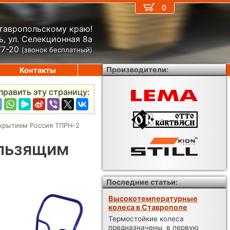
0
Ставропольскому краю!
, ул. Селекционная 8а
77-20
(звонок бесплатный)
Производители:
Контакты
править эту страницу:
крытием Россия ТПРН-2
ользящим
Последние статьи:
Высокотемпературные
колеса в Ставрополе
Термостойкие колеса
предназначены, в первую