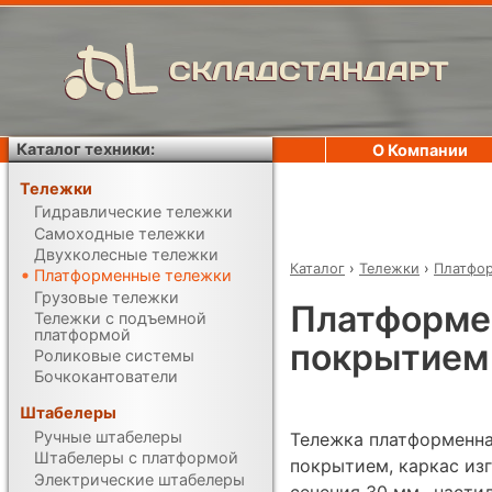
СКЛАДСТАНДАРТ
Каталог техники:
О Компании
Тележки
Гидравлические тележки
Самоходные тележки
Двухколесные тележки
Каталог
›
Тележки
›
Платфо
Платформенные тележки
Грузовые тележки
Платформе
Тележки с подъемной
платформой
покрытием
Роликовые системы
Бочкокантователи
Штабелеры
Ручные штабелеры
Тележка платформенн
Штабелеры с платформой
покрытием, каркас изг
Электрические штабелеры
сечения 30 мм., насти