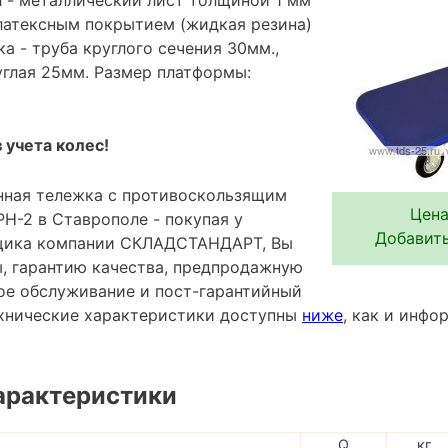
 латексным покрытием (жидкая резина)
а - труба круглого сечения 30мм.,
углая 25мм. Размер платформы:
 учета колес!
нная тележка с противоскользящим
Цена
Н-2 в Ставрополе - покупая у
Добавить
щика компании СКЛАДСТАНДАРТ, Вы
ы, гарантию качества, предпродажную
ное обслуживание и пост-гарантийный
хнические характеристики доступны
ниже
, как и инф
арактеристики
Q
кг