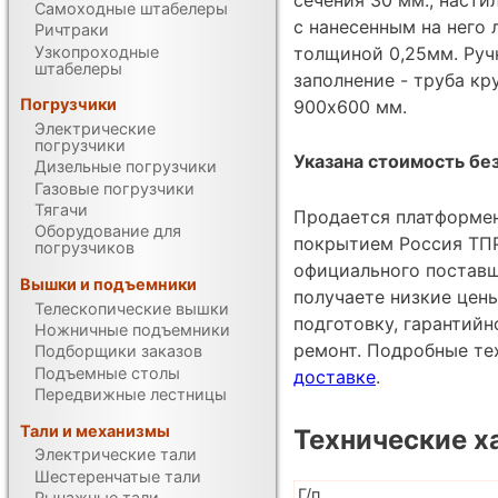
Самоходные штабелеры
с нанесенным на него
Ричтраки
Узкопроходные
толщиной 0,25мм. Ручк
штабелеры
заполнение - труба кр
Погрузчики
900х600 мм.
Электрические
погрузчики
Указана стоимость без
Дизельные погрузчики
Газовые погрузчики
Тягачи
Продается платформе
Оборудование для
покрытием Россия ТПР
погрузчиков
официального постав
Вышки и подъемники
получаете низкие цен
Телескопические вышки
подготовку, гарантий
Ножничные подъемники
ремонт. Подробные те
Подборщики заказов
Подъемные столы
доставке
.
Передвижные лестницы
Тали и механизмы
Технические х
Электрические тали
Шестеренчатые тали
Г/п
Рычажные тали