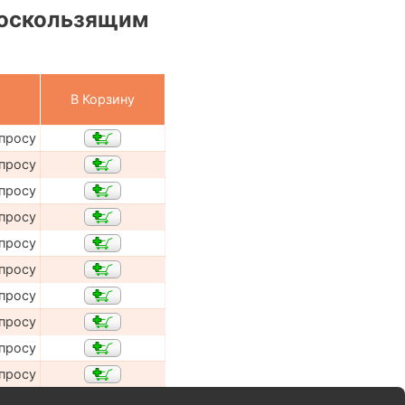
воскользящим
В Корзину
апросу
апросу
апросу
апросу
апросу
апросу
апросу
апросу
апросу
апросу