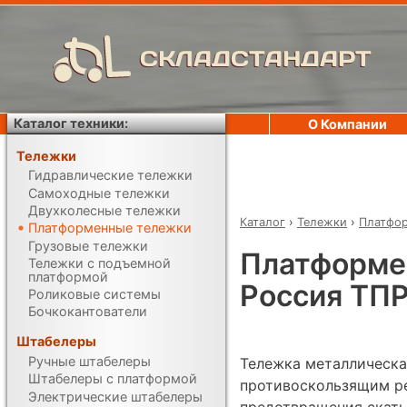
СКЛАДСТАНДАРТ
Каталог техники:
О Компании
Тележки
Гидравлические тележки
Самоходные тележки
Двухколесные тележки
Каталог
›
Тележки
›
Платфо
Платформенные тележки
Грузовые тележки
Платформе
Тележки с подъемной
платформой
Россия ТП
Роликовые системы
Бочкокантователи
Штабелеры
Ручные штабелеры
Тележка металлическа
Штабелеры с платформой
противоскользящим р
Электрические штабелеры
предотвращения скат