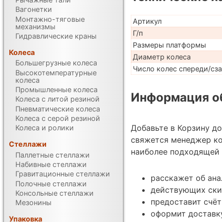
Вагонетки
Монтажно-тяговые
Артикул
механизмы
Г/п
Гидравлические краны
Размеры платформы
Колеса
Диаметр колеса
Большегрузные колеса
Число колес спереди/сз
Высокотемпературные
колеса
Промышленные колеса
Информация об
Колеса с литой резиной
Пневматические колеса
Колеса с серой резиной
Добавьте в Корзину д
Колеса и ролики
свяжется менеджер к
Стеллажи
наиболее подходящей 
Паллетные стеллажи
Набивные стеллажи
Гравитационные стеллажи
расскажет об ана
Полочные стеллажи
действующих ски
Консольные стеллажи
предоставит счёт
Мезонины
оформит доставк
Упаковка