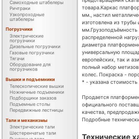
Самоходные штабелеры
товара.Каркас платфо
Ричтраки
Узкопроходные
мм., настил металличе
штабелеры
изготовлена из трубы 
Погрузчики
мм.Грузоподъёмность 
Электрические
распределенной нагру
погрузчики
диаметра платформенн
Дизельные погрузчики
универсальную площад
Газовые погрузчики
Тягачи
европейских, так и аз
Оборудование для
полный набор метизов
погрузчиков
колес. Покраска - пор
Вышки и подъемники
* - указана стоимость 
Телескопические вышки
Ножничные подъемники
Продается платформен
Подборщики заказов
Подъемные столы
официального поставщ
Передвижные лестницы
качества, предпродаж
Подробные техническ
Тали и механизмы
Электрические тали
Шестеренчатые тали
Технические х
Рычажные тали