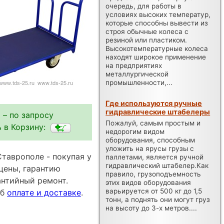
очередь, для работы в
условиях высоких температур,
которые способны вывести из
строя обычные колеса с
резиной или пластиком.
Высокотемпературные колеса
находят широкое применение
на предприятиях
металлургической
промышленности,...
Где используются ручные
гидравлические штабелеры
 – по запросу
Пожалуй, самым простым и
 в Корзину:
недорогим видом
оборудования, способным
уложить на ярусы грузы с
таврополе - покупая у
паллетами, является ручной
гидравлический штабелер.Как
цены, гарантию
правило, грузоподъемность
антийный ремонт.
этих видов оборудования
варьируется от 500 кг до 1,5
об
оплате и доставке
.
тонн, а поднять они могут груз
на высоту до 3-х метров....