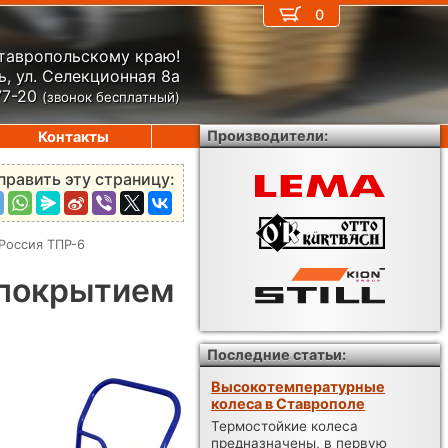
0
Ставропольскому краю!
, ул. Селекционная 8а
77-20
(звонок бесплатный)
Производители:
Контакты
править эту страницу:
Россия ТПР-6
 покрытием
Последние статьи:
Высокотемпературные
колеса в Ставрополе
Термостойкие колеса
предназначены, в первую