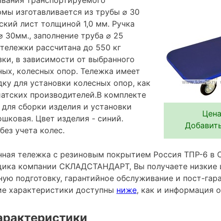
рмы изготавливается из трубы ⌀ 30
ский лист толщиной 1,0 мм. Ручка
⌀ 30мм., заполнение труба ⌀ 25
тележки рассчитана до 550 кг
зки, в зависимости от выбранного
ых, колесных опор. Тележка имеет
ку для установки колесных опор, как
иатских производителей.В комплекте
 для сборки изделия и установки
Цена
ошковая. Цвет изделия - синий.
Добавить
без учета колес.
ная тележка с резиновым покрытием Россия ТПР-6 в С
ика компании СКЛАДСТАНДАРТ, Вы получаете низкие 
ную подготовку, гарантийное обслуживание и пост-гар
ие характеристики доступны
ниже
, как и информация 
арактеристики