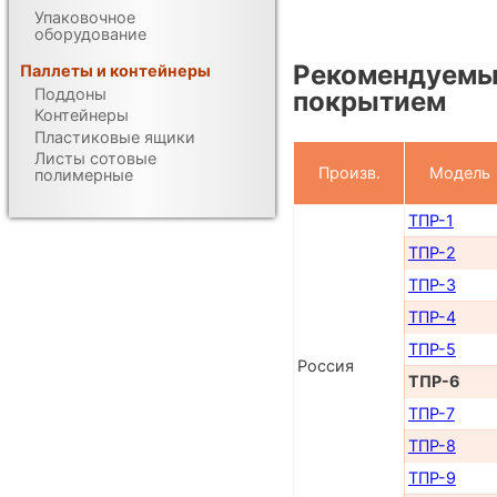
Упаковочное
оборудование
Рекомендуемы
Паллеты и контейнеры
Поддоны
покрытием
Контейнеры
Пластиковые ящики
Листы сотовые
Произв.
Модель
полимерные
ТПР-1
ТПР-2
ТПР-3
ТПР-4
ТПР-5
Россия
ТПР-6
ТПР-7
ТПР-8
ТПР-9