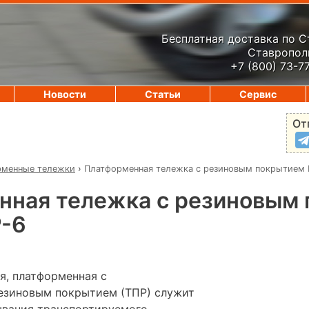
Бесплатная доставка по 
Ставрополь
+7 (800) 73-7
Новости
Статьи
Сервис
От
рменные тележки
›
Платформенная тележка с резиновым покрытием 
нная тележка с резиновым
Р-6
я, платформенная с
езиновым покрытием (ТПР) служит
ывания транспортируемого