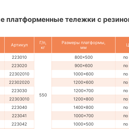
е платформенные тележки с резин
Г/п,
Размеры платформы,
Артикул
Ц
кг
мм
223010
800x500
по
223020
900x600
по
22302010
1000x600
по
22302020
1200x600
по
223030
1200x700
по
550
22303010
1200x800
по
223040
1400x800
по
223041
1000x700
по
223042
1000x500
по