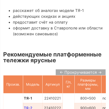
расскажет об аналогах модели ТЯ-1
действующих скидках и акциях
предоставит счёт на оплату
оформит доставку в Ставрополе или области
(возможен самовывоз)
Рекомендуемые платформенные
тележки ярусные
← Прокручивается →
Размеры
Г/п,
Произв.
Модель
Артикул
платформы,
кг
мм
ТЯ-1
22410221
800x500
по 
ТЯ-2
22410222
900x600
по 