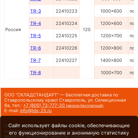
ТЯ-3
22410223
1000x600
по 
ТЯ-4
22410224
1200x600
по 
Россия
120
ТЯ-5
22410225
1200x700
по 
ТЯ-6
22410226
1200x800
по 
ТЯ-7
22410227
1400x800
по 
ТЯ-8
1000x700
по 
ООО "СКЛАДСТАНДАРТ" — Бесплатная доставка по
Ставропольскому краю! Ставрополь, ул. Селекционная
8а,
тел.:
+7 (800) 73-777-20
,
(звонок бесплатный)
E-mail:
info@tds-25.ru
Сайт использует файлы cookie, обеспечивающие
Информация на сайте носит исключительно
информационный характер и ни при каких условиях не
его функционирование и анонимную статистику
является публичной офертой.
Политика