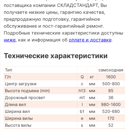
поставщика компании СКЛАДСТАНДАРТ, Вы
получаете низкие цены, гарантию качества,
предпродажную подготовку, гарантийное
обслуживание и пост-гарантийный ремонт.
Подробные технические характеристики доступны
ниже
, как и информация об
оплате и доставке
.
Технические характеристики
Тип
самоходная
Г/п
Q
кг
1600
Центр загрузки
c
мм
500-800
Высота подъема (min)
h13
мм
85
Дорожный просвет
m1
мм
36
Длина вил
l
мм
980-1600
Ширина вил
b1
мм
520-680
Ширина вилы
e
мм
170
Высота вилы
s
мм
52