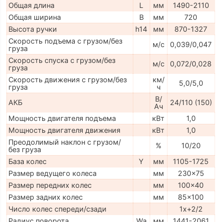
Общая длина
L
мм
1490-2110
Общая ширина
B
мм
720
Высота ручки
h14
мм
870-1327
Скорость подъема с грузом/без
м/с
0,039/0,047
груза
Скорость спуска с грузом/без
м/с
0,072/0,028
груза
Скорость движения с грузом/без
км/
5,0/5,0
груза
ч
В/
АКБ
24/110 (150)
Ач
Мощность двигателя подъема
кВт
1,0
Мощность двигателя движения
кВт
1,0
Преодолимый наклон с грузом/
%
10/20
без груза
База колес
Y
мм
1105-1725
Размер ведущего колеса
мм
230x75
Размер передних колес
мм
100x40
Размер задних колес
мм
85x100
Число колес спереди/сзади
1x+2/2
Радиус поворота
Wa
мм
1441-2061