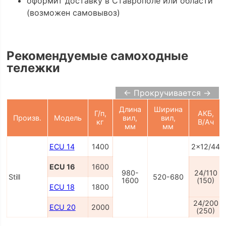
оформит доставку в Ставрополе или области
(возможен самовывоз)
Рекомендуемые самоходные
тележки
← Прокручивается →
Длина
Ширина
Г/п,
АКБ,
Произв.
Модель
вил,
вил,
кг
В/Ач
мм
мм
ECU 14
1400
2x12/44
ECU 16
1600
980-
24/110
Still
520-680
1600
(150)
ECU 18
1800
24/200
ECU 20
2000
(250)