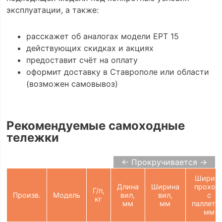
эксплуатации, а также:
расскажет об аналогах модели EPT 15
действующих скидках и акциях
предоставит счёт на оплату
оформит доставку в Ставрополе или области
(возможен самовывоз)
Рекомендуемые самоходные
тележки
← Прокручивается →
Ширин
Длина
Ширина
проход
Г/п,
Произв.
Модель
вил,
вил,
с
кг
мм
мм
паллето
мм