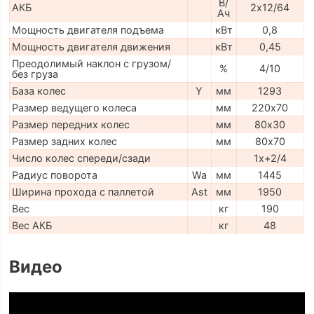
В/
АКБ
2х12/64
Ач
Мощность двигателя подъема
кВт
0,8
Мощность двигателя движения
кВт
0,45
Преодолимый наклон с грузом/
%
4/10
без груза
База колес
Y
мм
1293
Размер ведущего колеса
мм
220х70
Размер передних колес
мм
80х30
Размер задних колес
мм
80х70
Число колес спереди/сзади
1x+2/4
Радиус поворота
Wa
мм
1445
Ширина прохода с паллетой
Ast
мм
1950
Вес
кг
190
Вес АКБ
кг
48
Видео