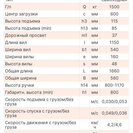
Г/п
Q
кг
1500
Центр загрузки
c
мм
600
Высота подъема
h3
мм
115
Высота подъема (min)
h13
мм
85
Дорожный просвет
m1
мм
37
Длина вил
l
мм
1150
Ширина вил
b1
мм
540
Ширина вилы
e
мм
160
Высота вилы
s
мм
48
Общая длина
L
мм
1660
Общая ширина
B
мм
560
Высота ручки
h14
мм
800-1170
Габаритн. высота (min)
h1
мм
800
Скорость подъема с грузом/без
м/с
0,030/0,053
груза
Скорость спуска с грузом/без
м/с
0,049/0,036
груза
Скорость движения с грузом/без
км/
4,2/4,6
груза
ч