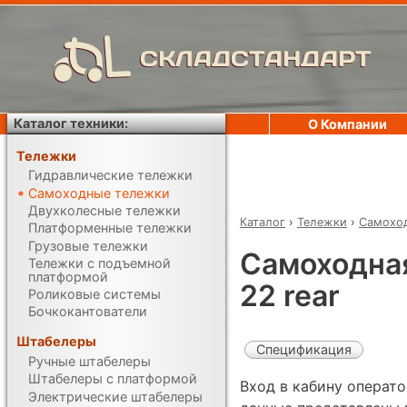
СКЛАДСТАНДАРТ
Каталог техники:
О Компании
Тележки
Гидравлические тележки
Самоходные тележки
Двухколесные тележки
Каталог
›
Тележки
›
Самохо
Платформенные тележки
Грузовые тележки
Самоходная
Тележки с подъемной
платформой
22 rear
Роликовые системы
Бочкокантователи
Штабелеры
Спецификация
Ручные штабелеры
Штабелеры с платформой
Вход в кабину операт
Электрические штабелеры