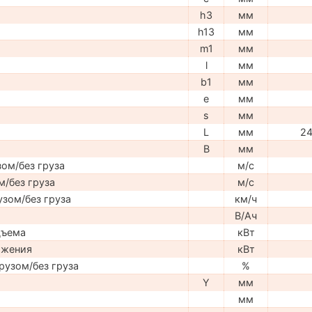
h3
мм
h13
мм
m1
мм
l
мм
b1
мм
e
мм
s
мм
L
мм
24
B
мм
ом/без груза
м/с
м/без груза
м/с
узом/без груза
км/ч
В/Ач
дъема
кВт
ижения
кВт
рузом/без груза
%
Y
мм
мм