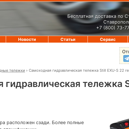
Бесплатная доставка по 
Ставрополь
+7 (800) 73-7
Новости
Статьи
Сервис
От
дные тележки
›
Самоходная гидравлическая тележка Still EXU-S 22 re
 гидравлическая тележка St
ора расположен сзади. Более полные