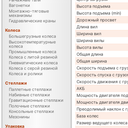
Вагонетки
Высота подъема
Монтажно-тяговые
Высота подъема (min)
механизмы
Дорожный просвет
Гидравлические краны
Длина вил
Колеса
Ширина вил
Большегрузные колеса
Ширина вилы
Высокотемпературные
колеса
Высота вилы
Промышленные колеса
Общая длина
Колеса с литой резиной
Общая ширина
Пневматические колеса
Скорость подъема с груз
Колеса с серой резиной
Колеса и ролики
Скорость спуска с грузо
Скорость движения с гр
Стеллажи
АКБ
Паллетные стеллажи
Набивные стеллажи
Мощность двигателя по
Гравитационные стеллажи
Мощность двигателя дв
Полочные стеллажи
Преодолимый наклон с г
Консольные стеллажи
База колес
Мезонины
Размер ведущего колеса
Упаковка