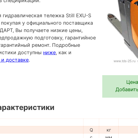
в спецификации.
гидравлическая тележка Still EXU-S
- покупая у официального поставщика
АРТ, Вы получаете низкие цены,
редпродажную подготовку, гарантийное
гарантийный ремонт. Подробные
ристики доступны
ниже
, как и
 и доставке
.
Цена
Добавить
арактеристики
Q
кг
c
мм