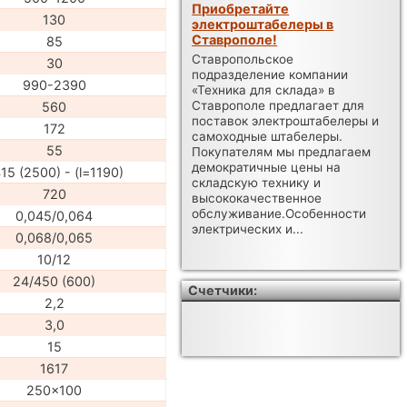
Приобретайте
130
электроштабелеры в
Ставрополе!
85
Ставропольское
30
подразделение компании
990-2390
«Техника для склада» в
Ставрополе предлагает для
560
поставок электроштабелеры и
172
самоходные штабелеры.
55
Покупателям мы предлагаем
демократичные цены на
15 (2500) - (l=1190)
складскую технику и
720
высококачественное
обслуживание.Особенности
0,045/0,064
электрических и...
0,068/0,065
10/12
24/450 (600)
Счетчики:
2,2
3,0
15
1617
250x100