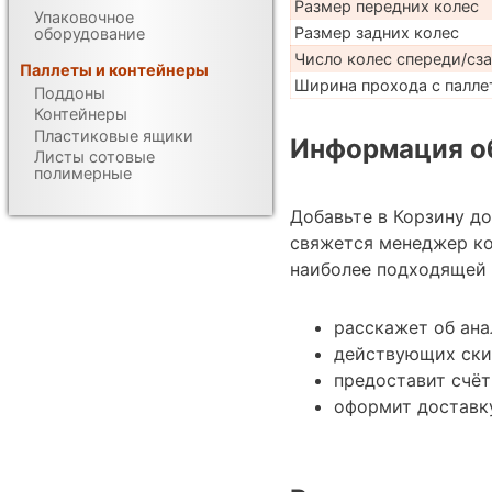
Размер передних колес
Упаковочное
Размер задних колес
оборудование
Число колес спереди/сз
Паллеты и контейнеры
Ширина прохода с паллет
Поддоны
Контейнеры
Пластиковые ящики
Информация об
Листы сотовые
полимерные
Добавьте в Корзину д
свяжется менеджер к
наиболее подходящей 
расскажет об ана
действующих ски
предоставит счёт
оформит доставк