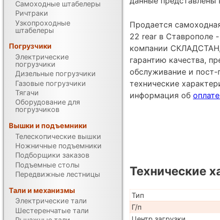
данные представлены 
Самоходные штабелеры
Ричтраки
Узкопроходные
Продается самоходная 
штабелеры
22 rear в Ставрополе 
Погрузчики
компании СКЛАДСТАНД
Электрические
гарантию качества, п
погрузчики
обслуживание и пост-
Дизельные погрузчики
технические характе
Газовые погрузчики
Тягачи
информация об
оплате
Оборудование для
погрузчиков
Вышки и подъемники
Телескопические вышки
Ножничные подъемники
Подборщики заказов
Подъемные столы
Технические х
Передвижные лестницы
Тали и механизмы
Тип
Электрические тали
Г/п
Шестеренчатые тали
Центр загрузки
Рычажные тали