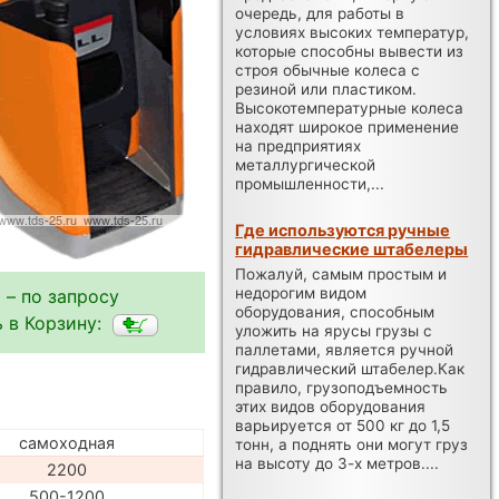
очередь, для работы в
условиях высоких температур,
которые способны вывести из
строя обычные колеса с
резиной или пластиком.
Высокотемпературные колеса
находят широкое применение
на предприятиях
металлургической
промышленности,...
Где используются ручные
гидравлические штабелеры
Пожалуй, самым простым и
недорогим видом
 – по запросу
оборудования, способным
 в Корзину:
уложить на ярусы грузы с
паллетами, является ручной
гидравлический штабелер.Как
правило, грузоподъемность
этих видов оборудования
варьируется от 500 кг до 1,5
самоходная
тонн, а поднять они могут груз
на высоту до 3-х метров....
2200
500-1200