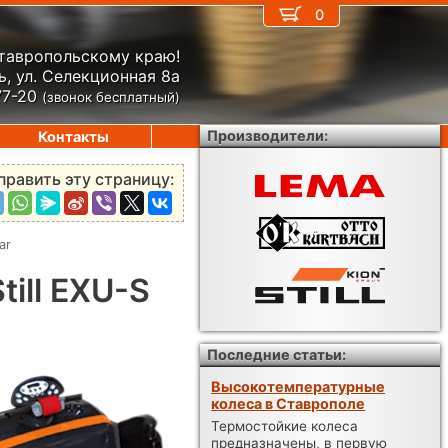
0
Ставропольскому краю!
, ул. Селекционная 8а
77-20
(звонок бесплатный)
Производители:
Контакты
править эту страницу:
ar
ill EXU-S
Последние статьи:
Высокотемпературные
колеса в Ставрополе
Термостойкие колеса
предназначены, в первую