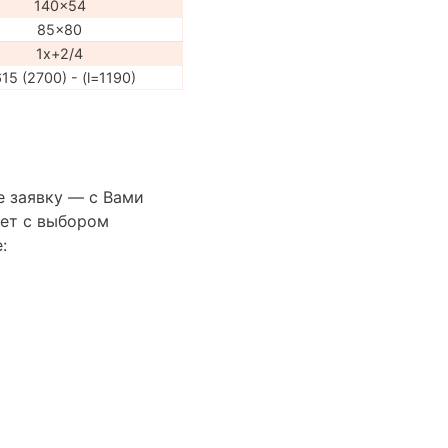
140x54
85x80
1x+2/4
15 (2700) - (l=1190)
е заявку — с Вами
ет с выбором
: