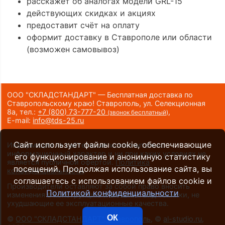
расскажет об аналогах модели GRL-15
действующих скидках и акциях
предоставит счёт на оплату
оформит доставку в Ставрополе или области
(возможен самовывоз)
ООО "СКЛАДСТАНДАРТ" — Бесплатная доставка по
Ставропольскому краю! Ставрополь, ул. Селекционная
8а,
тел.:
+7 (800) 73-777-20
,
(звонок бесплатный)
E-mail:
info@tds-25.ru
Сайт использует файлы cookie, обеспечивающие
Информация на сайте носит исключительно
информационный характер и ни при каких условиях не
его функционирование и анонимную статистику
является публичной офертой.
Политика
посещений. Продолжая использование сайта, вы
конфиденциальности
.
соглашаетесь с использованием файлов cookie и
Производители оставляют за собой право вносить
Политикой конфиденциальности
изменения в конструкцию и внешний вид техники, не
ухудшающие ее эксплуатационные качества.
ОК
©
ООО "СКЛАДСТАНДАРТ", Ставрополь
, ©
al-studio.ru
,