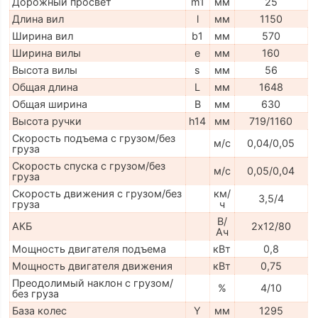
Дорожный просвет
m1
мм
25
Длина вил
l
мм
1150
Ширина вил
b1
мм
570
Ширина вилы
e
мм
160
Высота вилы
s
мм
56
Общая длина
L
мм
1648
Общая ширина
B
мм
630
Высота ручки
h14
мм
719/1160
Скорость подъема с грузом/без
м/с
0,04/0,05
груза
Скорость спуска с грузом/без
м/с
0,05/0,04
груза
Скорость движения с грузом/без
км/
3,5/4
груза
ч
В/
АКБ
2х12/80
Ач
Мощность двигателя подъема
кВт
0,8
Мощность двигателя движения
кВт
0,75
Преодолимый наклон с грузом/
%
4/10
без груза
База колес
Y
мм
1295