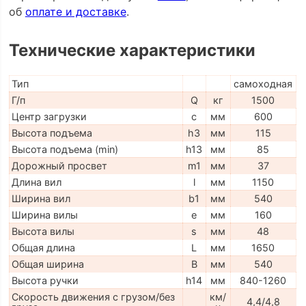
об
оплате и доставке
.
Технические характеристики
Тип
самоходная
Г/п
Q
кг
1500
Центр загрузки
c
мм
600
Высота подъема
h3
мм
115
Высота подъема (min)
h13
мм
85
Дорожный просвет
m1
мм
37
Длина вил
l
мм
1150
Ширина вил
b1
мм
540
Ширина вилы
e
мм
160
Высота вилы
s
мм
48
Общая длина
L
мм
1650
Общая ширина
B
мм
540
Высота ручки
h14
мм
840-1260
Скорость движения с грузом/без
км/
4,4/4,8