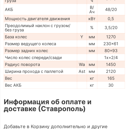
груза
ч
В/
АКБ
48/20
Ач
Мощность двигателя движения
кВт
0,5
Преодолимый наклон с грузом/
%
3,5/20
без груза
База колес
Y
мм
1270
Размер ведущего колеса
мм
230x61
Размер задних колес
мм
80x93
Число колес спереди/сзади
1x+2/4
Радиус поворота
Wa
мм
1450
Ширина прохода с паллетой
Ast
мм
2120
Вес
кг
165
Вес АКБ
кг
30
Информация об оплате и
доставке (Ставрополь)
Добавьте в Корзину дополнительно и другие