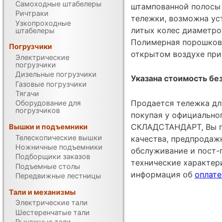
Самоходные штабелеры
штампованной полосы 
Ричтраки
тележки, возможна уст
Узкопроходные
литых колес диаметро
штабелеры
Полимерная порошкова
Погрузчики
открытом воздухе при
Электрические
погрузчики
Дизельные погрузчики
Указана стоимость без
Газовые погрузчики
Тягачи
Продается тележка дл
Оборудование для
погрузчиков
покупая у официально
СКЛАДСТАНДАРТ, Вы по
Вышки и подъемники
Телескопические вышки
качества, предпродаж
Ножничные подъемники
обслуживание и пост-
Подборщики заказов
технические характе
Подъемные столы
информация об
оплате
Передвижные лестницы
Тали и механизмы
Электрические тали
Шестеренчатые тали
Рычажные тали