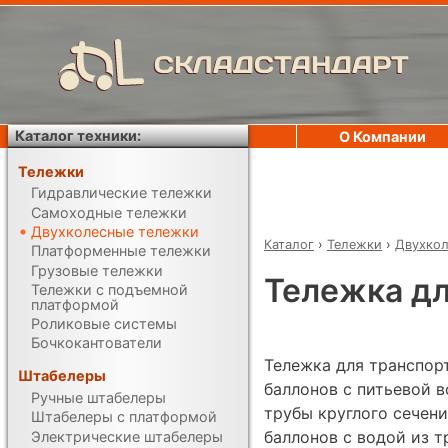
СКЛАДСТАНДАРТ
Каталог техники:
О Компании
Тележки
Гидравлические тележки
Самоходные тележки
Двухколесные тележки
Каталог
›
Тележки
›
Двухкол
Платформенные тележки
Грузовые тележки
Тележка дл
Тележки с подъемной
платформой
Роликовые системы
Бочкокантователи
Тележка для транспор
Штабелеры
баллонов с питьевой в
Ручные штабелеры
трубы круглого сечен
Штабелеры с платформой
баллонов с водой из т
Электрические штабелеры