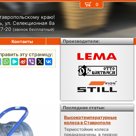
0
Ставропольскому краю!
, ул. Селекционная 8а
77-20
(звонок бесплатный)
Производители:
Контакты
править эту страницу:
Последние статьи:
Высокотемпературные
колеса в Ставрополе
Термостойкие колеса
предназначены, в первую