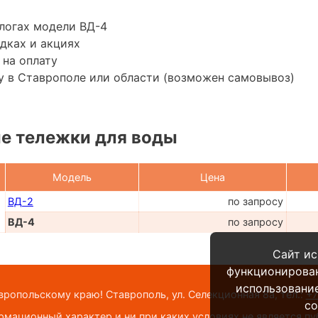
логах модели ВД-4
дках и акциях
 на оплату
у в Ставрополе или области (возможен самовывоз)
е тележки для воды
Модель
Цена
ВД-2
по запросу
ВД-4
по запросу
Сайт ис
функционирова
использование
опольскому краю! Ставрополь, ул. Селекционная 8а,
тел.:
+7
co
мационный характер и ни при каких условиях не является п