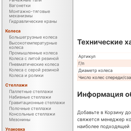
Вагонетки
Монтажно-тяговые
механизмы
Гидравлические краны
Колеса
Большегрузные колеса
Технические х
Высокотемпературные
колеса
Промышленные колеса
Артикул
Колеса с литой резиной
Г/п
Пневматические колеса
Колеса с серой резиной
Диаметр колеса
Колеса и ролики
Число колес спереди/сз
Стеллажи
Паллетные стеллажи
Информация об
Набивные стеллажи
Гравитационные стеллажи
Полочные стеллажи
Добавьте в Корзину д
Консольные стеллажи
свяжется менеджер к
Мезонины
наиболее подходящей 
Упаковка