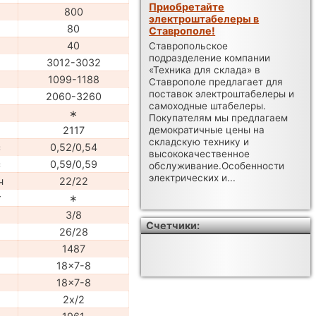
Приобретайте
800
электроштабелеры в
80
Ставрополе!
40
Ставропольское
подразделение компании
3012-3032
«Техника для склада» в
1099-1188
Ставрополе предлагает для
поставок электроштабелеры и
2060-3260
самоходные штабелеры.
∗
Покупателям мы предлагаем
2117
демократичные цены на
складскую технику и
с
0,52/0,54
высококачественное
с
0,59/0,59
обслуживание.Особенности
электрических и...
ч
22/22
т
∗
3/8
Счетчики:
26/28
1487
18x7-8
18x7-8
2x/2