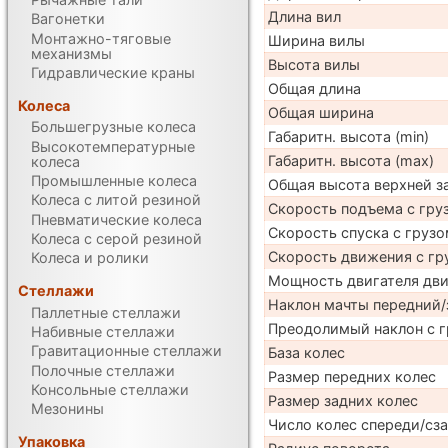
Длина вил
Вагонетки
Монтажно-тяговые
Ширина вилы
механизмы
Высота вилы
Гидравлические краны
Общая длина
Колеса
Общая ширина
Большегрузные колеса
Габаритн. высота (min)
Высокотемпературные
Габаритн. высота (max)
колеса
Промышленные колеса
Общая высота верхней 
Колеса с литой резиной
Скорость подъема с груз
Пневматические колеса
Скорость спуска с грузо
Колеса с серой резиной
Скорость движения с гр
Колеса и ролики
Мощность двигателя дв
Стеллажи
Наклон мачты передний/
Паллетные стеллажи
Преодолимый наклон с г
Набивные стеллажи
Гравитационные стеллажи
База колес
Полочные стеллажи
Размер передних колес
Консольные стеллажи
Размер задних колес
Мезонины
Число колес спереди/сз
Упаковка