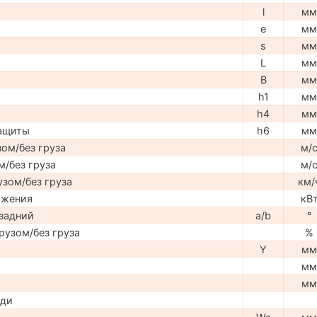
l
мм
e
мм
s
мм
L
мм
B
мм
h1
мм
h4
мм
защиты
h6
мм
ом/без груза
м/
м/без груза
м/
узом/без груза
км/
ижения
кВ
задний
a/b
°
рузом/без груза
%
Y
мм
мм
мм
ади