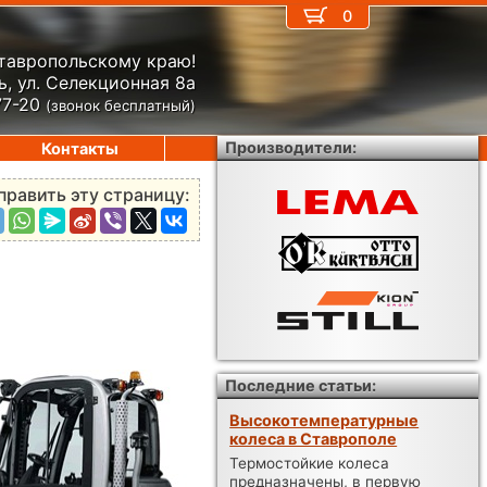
0
Ставропольскому краю!
, ул. Селекционная 8а
77-20
(звонок бесплатный)
Производители:
Контакты
править эту страницу:
Последние статьи:
Высокотемпературные
колеса в Ставрополе
Термостойкие колеса
предназначены, в первую