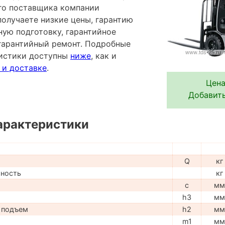
го поставщика компании
лучаете низкие цены, гарантию
ную подготовку, гарантийное
гарантийный ремонт. Подробные
ристики доступны
ниже
, как и
 и доставке
.
Цена
Добавить
арактеристики
Q
кг
мность
кг
c
мм
h3
мм
 подъем
h2
мм
m1
мм