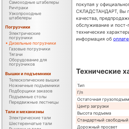
Самоходные штабелеры
покупая у официально
Ричтраки
СКЛАДСТАНДАРТ, Вы по
Узкопроходные
штабелеры
качества, предпродаж
обслуживание и пост-
Погрузчики
технические характе
Электрические
погрузчики
информация об
оплате
Дизельные погрузчики
Газовые погрузчики
Тягачи
Оборудование для
погрузчиков
Технические х
Вышки и подъемники
Телескопические вышки
Ножничные подъемники
Тип
Подборщики заказов
Г/п
Подъемные столы
Остаточная грузоподъе
Передвижные лестницы
Центр загрузки
Тали и механизмы
Высота подъема
Электрические тали
Стандартный свободный
Шестеренчатые тали
Дорожный просвет
Рычажные тали