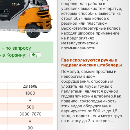
очередь, для работы в
условиях высоких температур,
которые способны вывести из
строя обычные колеса с
резиной или пластиком.
Высокотемпературные колеса
находят широкое применение
на предприятиях
металлургической
 – по запросу
промышленности,...
 в Корзину:
Где используются ручные
гидравлические штабелеры
Пожалуй, самым простым и
недорогим видом
оборудования, способным
дизель
уложить на ярусы грузы с
паллетами, является ручной
1800
гидравлический штабелер.Как
∗
правило, грузоподъемность
этих видов оборудования
500
варьируется от 500 кг до 1,5
3030-7870
тонн, а поднять они могут груз
на высоту до 3-х метров....
∗
90