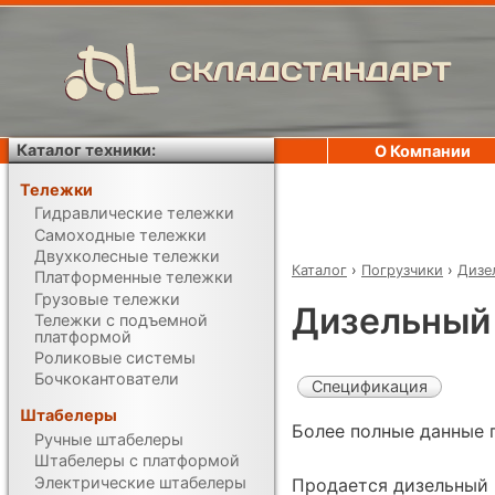
СКЛАДСТАНДАРТ
Каталог техники:
О Компании
Тележки
Гидравлические тележки
Самоходные тележки
Двухколесные тележки
Каталог
›
Погрузчики
›
Дизе
Платформенные тележки
Грузовые тележки
Дизельный п
Тележки с подъемной
платформой
Роликовые системы
Бочкокантователи
Спецификация
Штабелеры
Более полные данные 
Ручные штабелеры
Штабелеры с платформой
Электрические штабелеры
Продается дизельный п